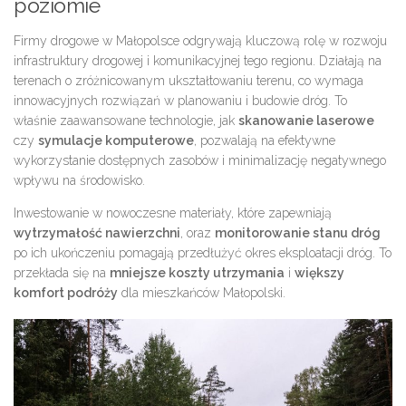
poziomie
Firmy drogowe w Małopolsce odgrywają kluczową rolę w rozwoju
infrastruktury drogowej i komunikacyjnej tego regionu. Działają na
terenach o zróżnicowanym ukształtowaniu terenu, co wymaga
innowacyjnych rozwiązań w planowaniu i budowie dróg. To
właśnie zaawansowane technologie, jak
skanowanie laserowe
czy
symulacje komputerowe
, pozwalają na efektywne
wykorzystanie dostępnych zasobów i minimalizację negatywnego
wpływu na środowisko.
Inwestowanie w nowoczesne materiały, które zapewniają
wytrzymałość nawierzchni
, oraz
monitorowanie stanu dróg
po ich ukończeniu pomagają przedłużyć okres eksploatacji dróg. To
przekłada się na
mniejsze koszty utrzymania
i
większy
komfort podróży
dla mieszkańców Małopolski.