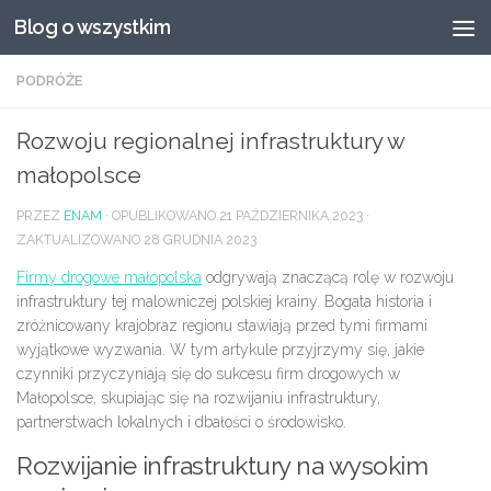
Blog o wszystkim
Przeskocz do treści
PODRÓŻE
Rozwoju regionalnej infrastruktury w
małopolsce
PRZEZ
ENAM
· OPUBLIKOWANO
21 PAŹDZIERNIKA 2023
·
ZAKTUALIZOWANO
28 GRUDNIA 2023
Firmy drogowe małopolska
odgrywają znaczącą rolę w rozwoju
infrastruktury tej malowniczej polskiej krainy. Bogata historia i
zróżnicowany krajobraz regionu stawiają przed tymi firmami
wyjątkowe wyzwania. W tym artykule przyjrzymy się, jakie
czynniki przyczyniają się do sukcesu firm drogowych w
Małopolsce, skupiając się na rozwijaniu infrastruktury,
partnerstwach lokalnych i dbałości o środowisko.
Rozwijanie infrastruktury na wysokim