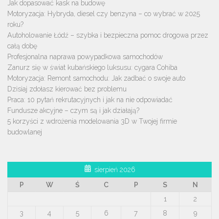
Jak dopasować kask na budowę
Motoryzacja: Hybryda, diesel czy benzyna – co wybrać w 2025
roku?
Autoholowanie Łódź – szybka i bezpieczna pomoc drogowa przez
całą dobę
Profesjonalna naprawa powypadkowa samochodów
Zanurz się w świat kubańskiego luksusu: cygara Cohiba
Motoryzacja: Remont samochodu: Jak zadbać o swoje auto
Dzisiaj zdołasz kierować bez problemu
Praca: 10 pytań rekrutacyjnych i jak na nie odpowiadać
Fundusze akcyjne – czym są i jak działają?
5 korzyści z wdrożenia modelowania 3D w Twojej firmie
budowlanej
sierpień 2026
P
W
Ś
C
P
S
N
1
2
3
4
5
6
7
8
9