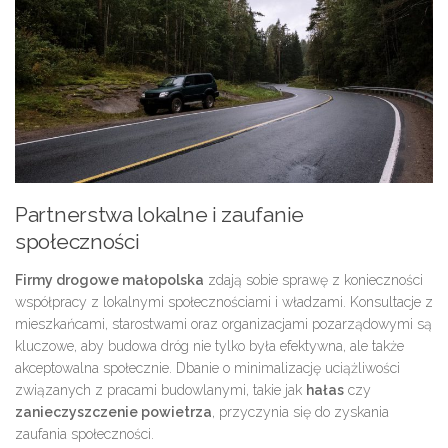
Partnerstwa lokalne i zaufanie
społeczności
Firmy drogowe małopolska
zdają sobie sprawę z konieczności
współpracy z lokalnymi społecznościami i władzami. Konsultacje z
mieszkańcami, starostwami oraz organizacjami pozarządowymi są
kluczowe, aby budowa dróg nie tylko była efektywna, ale także
akceptowalna społecznie. Dbanie o minimalizację uciążliwości
związanych z pracami budowlanymi, takie jak
hałas
czy
zanieczyszczenie powietrza
, przyczynia się do zyskania
zaufania społeczności.