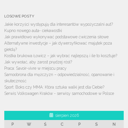
LOSOWE POSTY
Jakie korzyści występują dla interesantów wypożyczalni aut?
Kupno nowego auta- ciekawostki
Jak prawidłowo wykonywać podstawowe ćwiczenia siłowe
Alternatywne inwestycje – jak dywersyfikować majątek poza
giełdą?
Kostka brukowa Łowicz – jak wybrać najlepszą i ile to kosztuje?
Jak wywołać, aby zarost prędzej rósł?
Praca: Savoir-vivre w miejscu pracy
Samoobrona dla mężczyzn – odpowiedzialność, opanowanie i
skuteczność
Sport: Boks czy MMA: Która sztuka walki jest dla Ciebie?
Serwis Volkswagen Kraków - serwisy samochodowe w Polsce
sierpień 2026
P
W
Ś
C
P
S
N