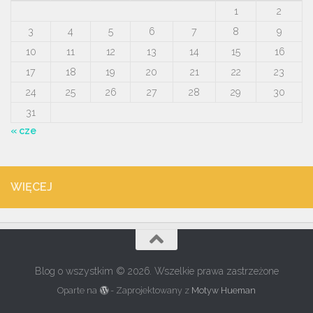
1
2
3
4
5
6
7
8
9
10
11
12
13
14
15
16
17
18
19
20
21
22
23
24
25
26
27
28
29
30
31
« cze
WIĘCEJ
Blog o wszystkim © 2026. Wszelkie prawa zastrzeżone
Oparte na
- Zaprojektowany z
Motyw Hueman