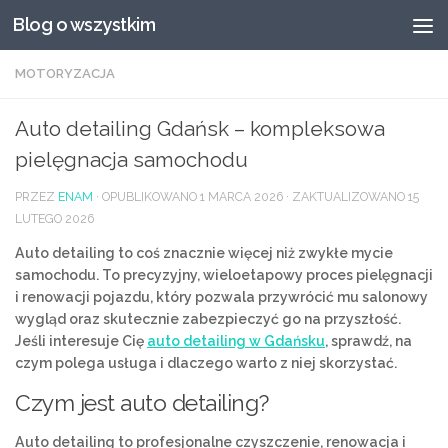
Blog o wszystkim
Przeskocz do treści
MOTORYZACJA
Auto detailing Gdańsk – kompleksowa
pielęgnacja samochodu
PRZEZ
ENAM
· OPUBLIKOWANO
1 MARCA 2026
· ZAKTUALIZOWANO
15
LUTEGO 2026
Auto detailing to coś znacznie więcej niż zwykłe mycie
samochodu. To precyzyjny, wieloetapowy proces pielęgnacji
i renowacji pojazdu, który pozwala przywrócić mu salonowy
wygląd oraz skutecznie zabezpieczyć go na przyszłość.
Jeśli interesuje Cię
auto detailing w Gdańsku
, sprawdź, na
czym polega usługa i dlaczego warto z niej skorzystać.
Czym jest auto detailing?
Auto detailing to profesjonalne czyszczenie, renowacja i