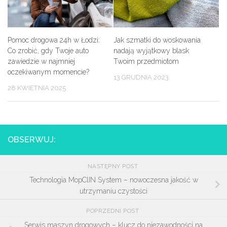
Pomoc drogowa 24h w Łodzi:
Jak szmatki do woskowania
Co zrobić, gdy Twoje auto
nadają wyjątkowy blask
zawiedzie w najmniej
Twoim przedmiotom
oczekiwanym momencie?
13 GRUDNIA 2023
28 KWIETNIA 2025
OBSERWUJ:
NASTĘPNY POST
Technologia MopClIN System – nowoczesna jakość w
utrzymaniu czystości
POPRZEDNI POST
Serwis maszyn drogowych – klucz do niezawodności na