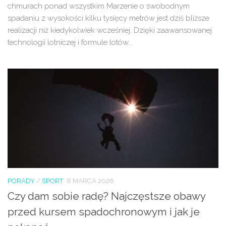
chmurach ponad wszystkim Marzenie o swobodnym
spadaniu z wysokości kilku tysięcy metrów jest dziś bliższe
realizacji niż kiedykolwiek wcześniej. Dzięki zaawansowanej
technologii lotniczej i formule lotów...
PORADY
/
SPORT
8 MARCA 2026
Czy dam sobie radę? Najczęstsze obawy
przed kursem spadochronowym i jak je