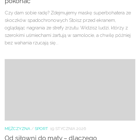
pokonać
Czy dam sobie radę? Zdejmujemy maskę superbohatera ze
skoczków spadochronowych Stoisz przed ekranem,
oglądając nagrania ze strefy zrzutu. Widzisz ludzi, którzy z
szerokimi uśmiechami żartują w samolocie, a chwilę później
bez wahania rzucają się...
MĘŻCZYZNA
/
SPORT
19 STYCZNIA 2026
Od siłowni do maty – dlaczego