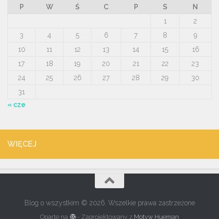
P
W
Ś
C
P
S
N
1
2
3
4
5
6
7
8
9
10
11
12
13
14
15
16
17
18
19
20
21
22
23
24
25
26
27
28
29
30
31
« cze
WIĘCEJ
Blog o wszystkim © 2026. Wszelkie prawa zastrzeżone
Oparte na
- Zaprojektowany z
Motyw Hueman