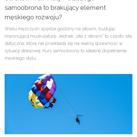
samoobrona to brakujący element
męskiego rozwoju?
Wielu mężczyzn spędza godziny na siłowni, budując
imponującą muskulaturę. Jednak „siła z siłowni” to często siła
statyczna, która nie przekłada się na realną sprawność w
sytuacji stresowej. Kurs samoobrony to idealne dopełnienie
męskiego stylu...