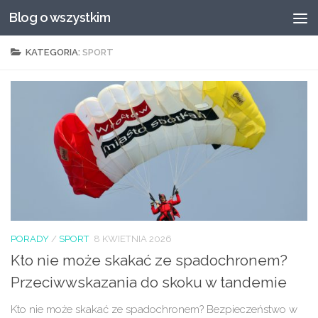
Blog o wszystkim
Przeskocz do treści
KATEGORIA:
SPORT
PORADY
/
SPORT
8 KWIETNIA 2026
Kto nie może skakać ze spadochronem?
Przeciwwskazania do skoku w tandemie
Kto nie może skakać ze spadochronem? Bezpieczeństwo w