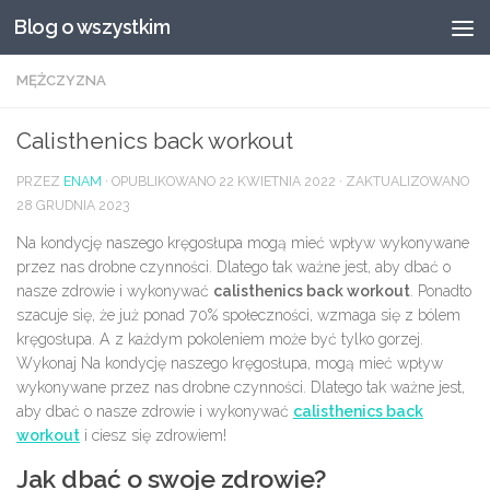
Blog o wszystkim
Przeskocz do treści
MĘŻCZYZNA
Calisthenics back workout
PRZEZ
ENAM
· OPUBLIKOWANO
22 KWIETNIA 2022
· ZAKTUALIZOWANO
28 GRUDNIA 2023
Na kondycję naszego kręgosłupa mogą mieć wpływ wykonywane
przez nas drobne czynności. Dlatego tak ważne jest, aby dbać o
nasze zdrowie i wykonywać
calisthenics back workout
. Ponadto
szacuje się, że już ponad 70% społeczności, wzmaga się z bólem
kręgosłupa. A z każdym pokoleniem może być tylko gorzej.
Wykonaj Na kondycję naszego kręgosłupa, mogą mieć wpływ
wykonywane przez nas drobne czynności. Dlatego tak ważne jest,
aby dbać o nasze zdrowie i wykonywać
calisthenics back
workout
i ciesz się zdrowiem!
Jak dbać o swoje zdrowie?