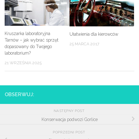
Kruszarka laboratoryjna
Ułatwienia dla kierowców
Tarnów – jak wybrać sprzęt
25 MARCA 2017
dopasowany do Twojego
laboratorium?
21 WRZEŚNIA 2025
OBSERWUJ:
NASTĘPNY POST
Konserwacja podwozi Gorlice
POPRZEDNI POST