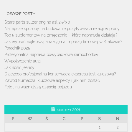
LOSOWE POSTY
Spare parts sulzer engine asl 25/30
Najlepsze sposoby na budowanie pozytywnych relacji w pracy
Top 5 suplementów na zmęczenie – które naprawdę działają?
Jak wybrać najlepszą atrakcję na imprezę firmową w Krakowie?
Poradnik 2025
Profesjonalna naprawa powypadkowa samochodów
Wypożyczenie auta
Jak nosić jeansy
Dlaczego profesjonalna konserwacja ekspresu jest kluczowa?
Zawód tłumacza: kluczowe aspekty i jak nim zostać
Felgi, najważniejszą częścią pojazdu
sierpień 2026
P
W
Ś
C
P
S
N
1
2