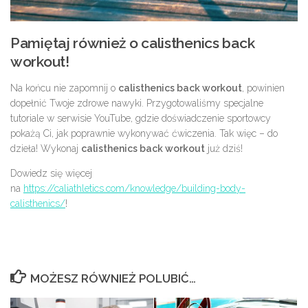
Pamiętaj również o calisthenics back
workout!
Na końcu nie zapomnij o
calisthenics back workout
, powinien
dopełnić Twoje zdrowe nawyki. Przygotowaliśmy specjalne
tutoriale w serwisie YouTube, gdzie doświadczenie sportowcy
pokażą Ci, jak poprawnie wykonywać ćwiczenia. Tak więc – do
dzieła! Wykonaj
calisthenics back workout
już dziś!
Dowiedz się więcej
na
https://caliathletics.com/knowledge/building-body-
calisthenics/
!
MOŻESZ RÓWNIEŻ POLUBIĆ…