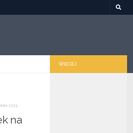
WIĘCEJ
NIA 2023
ek na