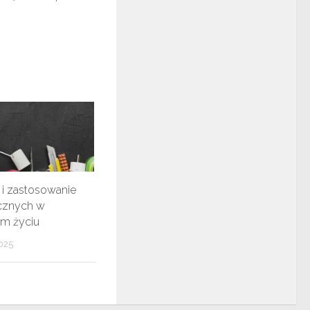
 i zastosowanie
ycznych w
m życiu
025