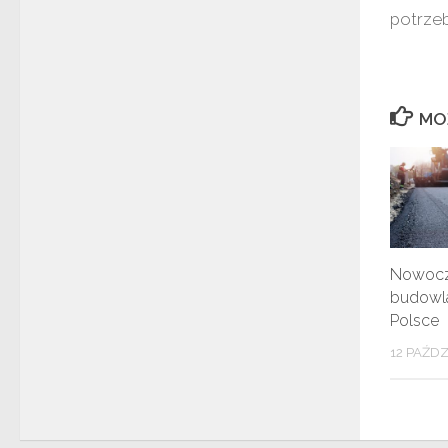
potrzeb
MO
Nowocz
budowl
Polsce
12 PAŹDZ