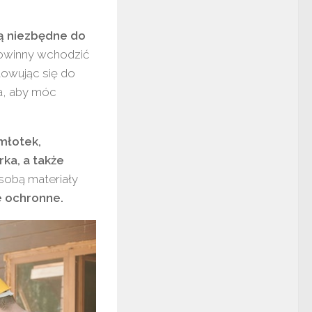
są niezbędne do
owinny wchodzić
towując się do
a, aby móc
młotek,
rka, a także
sobą materiały
ie ochronne.