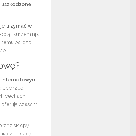
 uszkodzone
 je trzymać w
ocią i kurzem np.
i temu bardzo
ie.
dowę?
b internetowym
a obejrzeć
ch cechach
 oferują czasami
przez sklepy
iądze i kupić