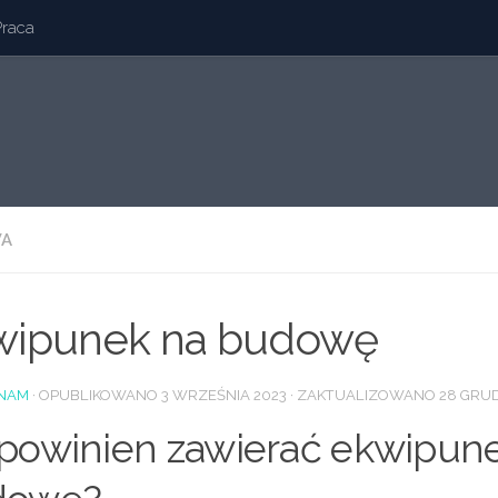
Praca
A
wipunek na budowę
NAM
· OPUBLIKOWANO
3 WRZEŚNIA 2023
· ZAKTUALIZOWANO
28 GRUD
powinien zawierać ekwipun