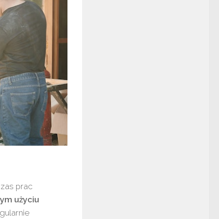
czas prac
ym użyciu
gularnie