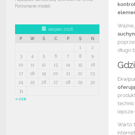
kontro
Porównanie modeli
eleme
Ważne 
sierpień 2026
suchym
P
W
Ś
C
P
S
N
poprzez
1
2
długo 
3
4
5
6
7
8
9
Gdz
10
11
12
13
14
15
16
17
18
19
20
21
22
23
Ekwipu
24
25
26
27
28
29
30
oferuj
31
produk
« cze
technic
lepsze 
Warto 
interne