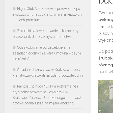
bu
Night Club VIP Kraków – przewodnik po
Ekwipu
ekskluzywnym życiu nocnym i najlepszych
wykony
klubach premium
narzędz
Zbiorniki stalowe na wodę – kompletny
pracy n
przewodnik dla przemysłu i rolnictwa
wykonać
Odszkodowanie od dewelopera na
Do pod
zasadach ogólnych a kara umowna – czym
śrubokr
się różnią?
różneg
Śniadanie biznesowe w Krakowie – top 7
budowla
klimatycznych lokali na udany początek dnia
Paintball to nuda? Odkryj ekstremalne i
oryginalne atrakcje na kawalerski w
Krakowie. Zaskocz Pana Młodego i sprawdź
gotowe scenariusze na męski weekend!