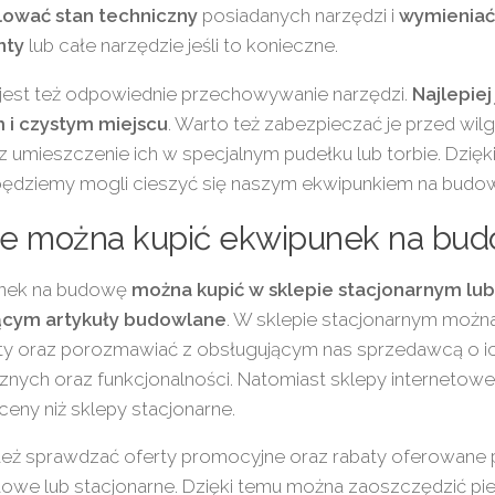
lować stan techniczny
posiadanych narzędzi i
wymieniać
nty
lub całe narzędzie jeśli to konieczne.
jest też odpowiednie przechowywanie narzędzi.
Najlepiej
 i czystym miejscu
. Warto też zabezpieczać je przed wilg
 umieszczenie ich w specjalnym pudełku lub torbie. Dzięk
będziemy mogli cieszyć się naszym ekwipunkiem na budow
ie można kupić ekwipunek na bu
nek na budowę
można kupić w sklepie stacjonarnym lu
ącym artykuły budowlane
. W sklepie stacjonarnym możn
ty oraz porozmawiać z obsługującym nas sprzedawcą o i
znych oraz funkcjonalności. Natomiast sklepy internetowe
ceny niż sklepy stacjonarne.
też sprawdzać oferty promocyjne oraz rabaty oferowane 
towe lub stacjonarne. Dzięki temu można zaoszczędzić pien