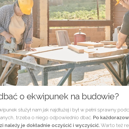
 dbać o ekwipunek na budowie?
ipunek służył nam jak najdłużej i był w pełni sprawny pod
anych, trzeba o niego odpowiednio dbać.
Po każdorazow
i należy je dokładnie oczyścić i wyczyścić.
Warto też re