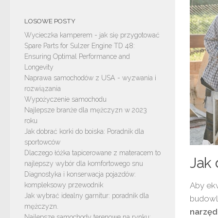
LOSOWE POSTY
Wycieczka kamperem - jak się przygotować
Spare Parts for Sulzer Engine TD 48:
Ensuring Optimal Performance and
Longevity
Naprawa samochodów z USA - wyzwania i
rozwiązania
Wypożyczenie samochodu
Najlepsze branże dla mężczyzn w 2023
roku
Jak dobrać korki do boiska: Poradnik dla
sportowców
Dlaczego łóżka tapicerowane z materacem to
Jak
najlepszy wybór dla komfortowego snu
Diagnostyka i konserwacja pojazdów:
Aby ekw
kompleksowy przewodnik
Jak wybrać idealny garnitur: poradnik dla
budowl
mężczyzn.
narzędz
Najlepsze samochody terenowe na rynku: