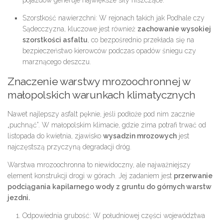
Szorstkość nawierzchni:
W rejonach takich jak Podhale czy
Sądecczyzna, kluczowe jest również
zachowanie wysokiej
szorstkości asfaltu
, co bezpośrednio przekłada się na
bezpieczeństwo kierowców podczas opadów śniegu czy
marznącego deszczu.
Znaczenie warstwy mrozoochronnej w
małopolskich warunkach klimatycznych
Nawet najlepszy asfalt pęknie, jeśli podłoże pod nim zacznie
„puchnąć”. W małopolskim klimacie, gdzie zima potrafi trwać od
listopada do kwietnia, zjawisko
wysadzin mrozowych
jest
najczęstszą przyczyną degradacji dróg.
Warstwa mrozoochronna
to niewidoczny, ale najważniejszy
element konstrukcji drogi w górach. Jej zadaniem jest
przerwanie
podciągania kapilarnego wody z gruntu do górnych warstw
jezdni.
Odpowiednia grubość:
W południowej części województwa