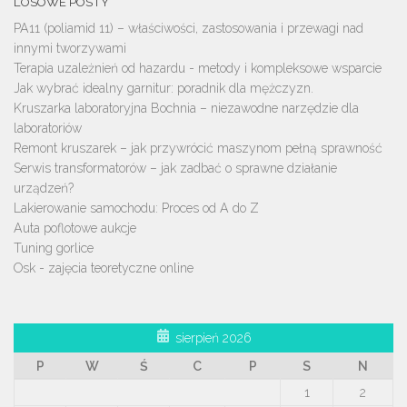
LOSOWE POSTY
PA11 (poliamid 11) – właściwości, zastosowania i przewagi nad
innymi tworzywami
Terapia uzależnień od hazardu - metody i kompleksowe wsparcie
Jak wybrać idealny garnitur: poradnik dla mężczyzn.
Kruszarka laboratoryjna Bochnia – niezawodne narzędzie dla
laboratoriów
Remont kruszarek – jak przywrócić maszynom pełną sprawność
Serwis transformatorów – jak zadbać o sprawne działanie
urządzeń?
Lakierowanie samochodu: Proces od A do Z
Auta poflotowe aukcje
Tuning gorlice
Osk - zajęcia teoretyczne online
sierpień 2026
P
W
Ś
C
P
S
N
1
2