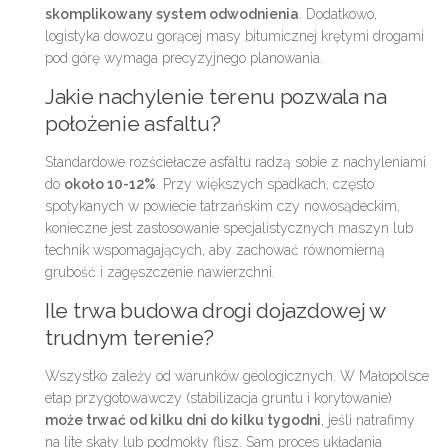
skomplikowany system odwodnienia
. Dodatkowo,
logistyka dowozu gorącej masy bitumicznej krętymi drogami
pod górę wymaga precyzyjnego planowania.
Jakie nachylenie terenu pozwala na
położenie asfaltu?
Standardowe rozściełacze asfaltu radzą sobie z nachyleniami
do
około 10-12%
. Przy większych spadkach, często
spotykanych w powiecie tatrzańskim czy nowosądeckim,
konieczne jest zastosowanie specjalistycznych maszyn lub
technik wspomagających, aby zachować równomierną
grubość i zagęszczenie nawierzchni.
Ile trwa budowa drogi dojazdowej w
trudnym terenie?
Wszystko zależy od warunków geologicznych. W Małopolsce
etap przygotowawczy (stabilizacja gruntu i korytowanie)
może trwać od kilku dni do kilku tygodni
, jeśli natrafimy
na lite skały lub podmokły flisz. Sam proces układania