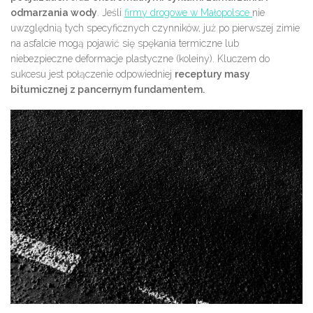
odmarzania wody
. Jeśli
firmy drogowe w Małopolsce
nie
uwzględnią tych specyficznych czynników, już po pierwszej zimie
na asfalcie mogą pojawić się spękania termiczne lub
niebezpieczne deformacje plastyczne (koleiny). Kluczem do
sukcesu jest połączenie odpowiedniej
receptury masy
bitumicznej z pancernym fundamentem.