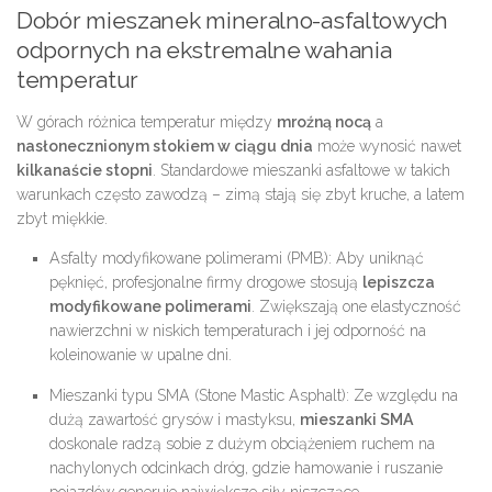
Dobór mieszanek mineralno-asfaltowych
odpornych na ekstremalne wahania
temperatur
W górach różnica temperatur między
mroźną nocą
a
nasłonecznionym stokiem w ciągu dnia
może wynosić nawet
kilkanaście stopni
. Standardowe mieszanki asfaltowe w takich
warunkach często zawodzą – zimą stają się zbyt kruche, a latem
zbyt miękkie.
Asfalty modyfikowane polimerami (PMB):
Aby uniknąć
pęknięć, profesjonalne firmy drogowe stosują
lepiszcza
modyfikowane polimerami
. Zwiększają one elastyczność
nawierzchni w niskich temperaturach i jej odporność na
koleinowanie w upalne dni.
Mieszanki typu SMA (Stone Mastic Asphalt):
Ze względu na
dużą zawartość grysów i mastyksu,
mieszanki SMA
doskonale radzą sobie z dużym obciążeniem ruchem na
nachylonych odcinkach dróg, gdzie hamowanie i ruszanie
pojazdów generuje największe siły niszczące.