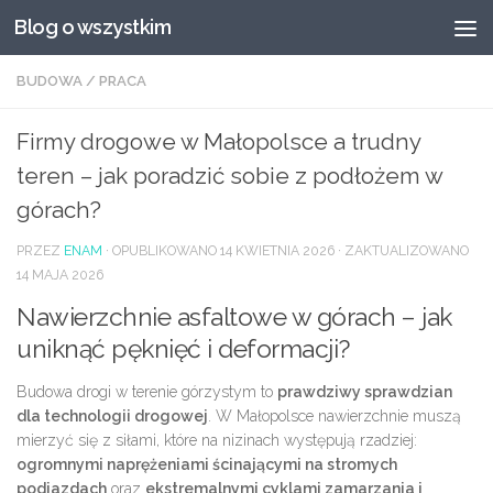
Blog o wszystkim
Przeskocz do treści
BUDOWA
/
PRACA
Firmy drogowe w Małopolsce a trudny
teren – jak poradzić sobie z podłożem w
górach?
PRZEZ
ENAM
· OPUBLIKOWANO
14 KWIETNIA 2026
· ZAKTUALIZOWANO
14 MAJA 2026
Nawierzchnie asfaltowe w górach – jak
uniknąć pęknięć i deformacji?
Budowa drogi w terenie górzystym to
prawdziwy sprawdzian
dla technologii drogowej
. W Małopolsce nawierzchnie muszą
mierzyć się z siłami, które na nizinach występują rzadziej:
ogromnymi naprężeniami ścinającymi na stromych
podjazdach
oraz
ekstremalnymi cyklami zamarzania i