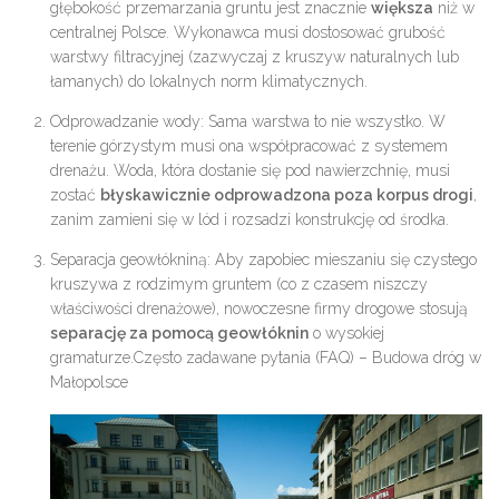
głębokość przemarzania gruntu jest znacznie
większa
niż w
centralnej Polsce. Wykonawca musi dostosować grubość
warstwy filtracyjnej (zazwyczaj z kruszyw naturalnych lub
łamanych) do lokalnych norm klimatycznych.
Odprowadzanie wody:
Sama warstwa to nie wszystko. W
terenie górzystym musi ona współpracować z systemem
drenażu. Woda, która dostanie się pod nawierzchnię, musi
zostać
błyskawicznie odprowadzona poza korpus drogi
,
zanim zamieni się w lód i rozsadzi konstrukcję od środka.
Separacja geowłókniną:
Aby zapobiec mieszaniu się czystego
kruszywa z rodzimym gruntem (co z czasem niszczy
właściwości drenażowe), nowoczesne firmy drogowe stosują
separację za pomocą geowłóknin
o wysokiej
gramaturze.Często zadawane pytania (FAQ) – Budowa dróg w
Małopolsce