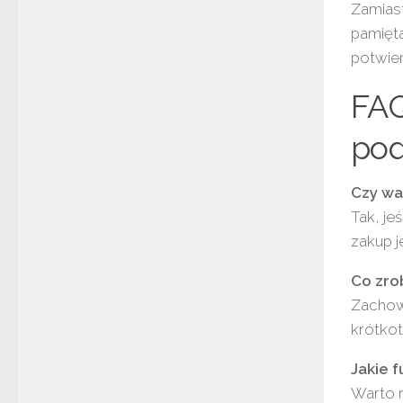
Zamiast
pamięt
potwier
FAQ
pod
Czy wa
Tak, je
zakup j
Co zrob
Zachowa
krótko
Jakie 
Warto 