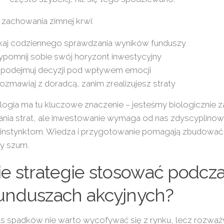
zachowania zimnej krwi:
kaj codziennego sprawdzania wyników funduszy
ypomnij sobie swój horyzont inwestycyjny
 podejmuj decyzji pod wpływem emocji
ozmawiaj z doradcą, zanim zrealizujesz straty
logia ma tu kluczowe znaczenie – jesteśmy biologicznie
ania strat, ale inwestowanie wymaga od nas zdyscyplinow
instynktom. Wiedza i przygotowanie pomagają zbudować
y szum.
ie strategie stosować podcz
unduszach akcyjnych?
s spadków nie warto wycofywać się z rynku, lecz rozważ