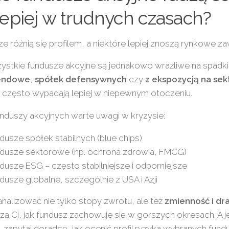
lepiej w trudnych czasach?
e różnią się profilem, a niektóre lepiej znoszą rynkowe za
ystkie fundusze akcyjne są jednakowo wrażliwe na spadki
endowe
,
spółek defensywnych
czy
z ekspozycją na sek
często wypadają lepiej w niepewnym otoczeniu.
nduszy akcyjnych warte uwagi w kryzysie:
dusze spółek stabilnych (blue chips)
dusze sektorowe (np. ochrona zdrowia, FMCG)
dusze ESG – często stabilniejsze i odporniejsze
dusze globalne, szczególnie z USA i Azji
nalizować nie tylko stopy zwrotu, ale też
zmienność i d
ą Ci, jak fundusz zachowuje się w gorszych okresach. A jeś
 zapytaj doradcę, jak ocenić profil ryzyka wybranych fund