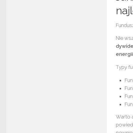
naj
Fundusz
Nie wsz
dywid
energii
Typy fu
Fun
Fun
Fun
Fun
Warto a
powiedz
pewnie,