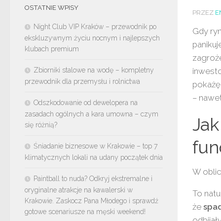
OSTATNIE WPISY
PRZEZ
E
Night Club VIP Kraków – przewodnik po
Gdy ryn
ekskluzywnym życiu nocnym i najlepszych
paniku
klubach premium
zagroże
Zbiorniki stalowe na wodę – kompletny
inwesto
przewodnik dla przemysłu i rolnictwa
pokażę 
– nawe
Odszkodowanie od dewelopera na
zasadach ogólnych a kara umowna – czym
Jak
się różnią?
fun
Śniadanie biznesowe w Krakowie – top 7
klimatycznych lokali na udany początek dnia
W obli
Paintball to nuda? Odkryj ekstremalne i
oryginalne atrakcje na kawalerski w
To natu
Krakowie. Zaskocz Pana Młodego i sprawdź
że
spad
gotowe scenariusze na męski weekend!
odbijał