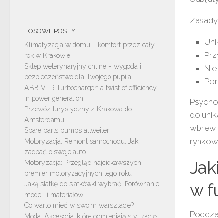
Zasady 
LOSOWE POSTY
Uni
Klimatyzacja w domu – komfort przez cały
Prz
rok w Krakowie
Sklep weterynaryjny online – wygoda i
Nie
bezpieczeństwo dla Twojego pupila
Por
ABB VTR Turbocharger: a twist of efficiency
in power generation
Psycho
Przewóz turystyczny z Krakowa do
do unik
Amsterdamu
wbrew 
Spare parts pumps allweiler
rynkow
Motoryzacja: Remont samochodu: Jak
zadbać o swoje auto
Jak
Motoryzacja: Przegląd najciekawszych
premier motoryzacyjnych tego roku
w f
Jaką siatkę do siatkówki wybrać: Porównanie
modeli i materiałów
Co warto mieć w swoim warsztacie?
Podcza
Moda: Akcesoria, które odmieniają stylizację