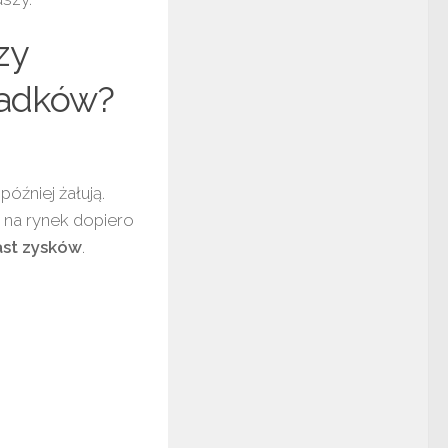
zy
padków?
óźniej żałują.
 na rynek dopiero
iast zysków
.