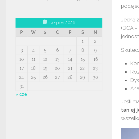
podejśc
Jedną z
sierpień 2026
(DCA – 
P
W
Ś
C
P
S
N
jednost
1
2
Skutecz
3
4
5
6
7
8
9
10
11
12
13
14
15
16
Kon
17
18
19
20
21
22
23
Roz
24
25
26
27
28
29
30
Dyw
31
Ana
« cze
Jeśli m
taniej
wszelk