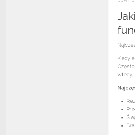
Jak
fun
Najczęs
Kiedy e
Często 
wtedy, 
Najczę
Rez
Prz
Śle
Bra