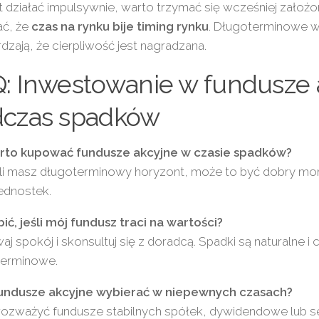
 działać impulsywnie, warto trzymać się wcześniej założone
ać, że
czas na rynku bije timing rynku
. Długoterminowe w
dzają, że cierpliwość jest nagradzana.
: Inwestowanie w fundusze 
czas spadków
rto kupować fundusze akcyjne w czasie spadków?
śli masz długoterminowy horyzont, może to być dobry mo
ednostek.
ić, jeśli mój fundusz traci na wartości?
j spokój i skonsultuj się z doradcą. Spadki są naturalne i 
terminowe.
fundusze akcyjne wybierać w niepewnych czasach?
rozważyć fundusze stabilnych spółek, dywidendowe lub s