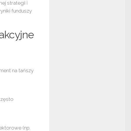
j strategii i
yniki funduszy
akcyjne
ment na tańszy
często
ektorowe (np.