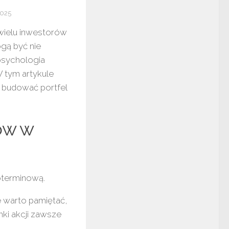
2025
 wielu inwestorów
gą być nie
 psychologia
W tym artykule
e budować portfel
ów w
oterminową.
e warto pamiętać,
ynki akcji zawsze