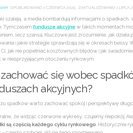
NAM
· OPUBLIKOWANO
1 CZERWCA 2025
· ZAKTUALIZOWANO
1 LIPCA 
ki szaleją, a media bombardują informacjami o spadkach,
je. Tymczasem
fundusze akcyjne
w takich momentach mo
niem, lecz szansą. Kluczowe jest zrozumienie, jak działa
wania i jakie strategie sprawdzają się w okresach bessy. 
Ci, jak nie popełniać kosztownych błędów i jak świadomi
t w niesprzyjającym otoczeniu rynkowym.
 zachować się wobec spadk
duszach akcyjnych?
czu spadków warto zachować spokój i perspektywę dług
ralne, że widząc czerwone wykresy, czujemy niepokój. Al
ki są częścią każdego cyklu rynkowego
. Historycznie r
y – często szybciej, niż się tego spodziewano.