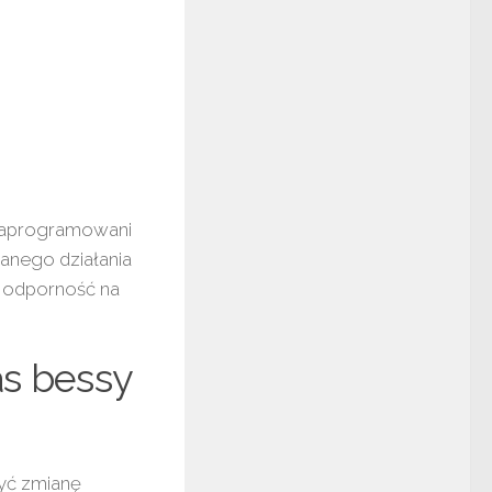
 zaprogramowani
anego działania
 odporność na
as bessy
yć zmianę