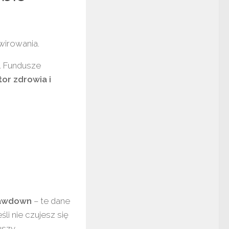
wirowania.
. Fundusze
tor zdrowia i
rawdown
– te dane
li nie czujesz się
uszy.