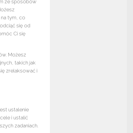
nym ze sposobów
 Możesz
 na tym, co
odciąć się od
omóc Ci się
lmów. Możesz
ych, takich jak
ię zrelaksować i
st ustalenie
ele i ustalić
jszych zadaniach.