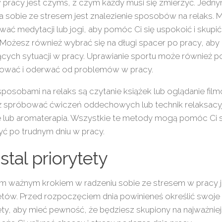
 pracy jest czymś, z czym każdy musi się zmierzyć. Jed
a sobie ze stresem jest znalezienie sposobów na relaks.
ać medytacji lub jogi, aby pomóc Ci się uspokoić i skupić
Możesz również wybrać się na długi spacer po pracy, aby 
ących sytuacji w pracy. Uprawianie sportu może również p
sować i oderwać od problemów w pracy.
sposobami na relaks są czytanie książek lub oglądanie fi
 spróbować ćwiczeń oddechowych lub technik relaksacyjn
 lub aromaterapia. Wszystkie te metody mogą pomóc Ci s
ć po trudnym dniu w pracy.
stal priorytety
m ważnym krokiem w radzeniu sobie ze stresem w pracy je
etów. Przed rozpoczęciem dnia powinieneś określić swoje c
ety, aby mieć pewność, że będziesz skupiony na najważnie