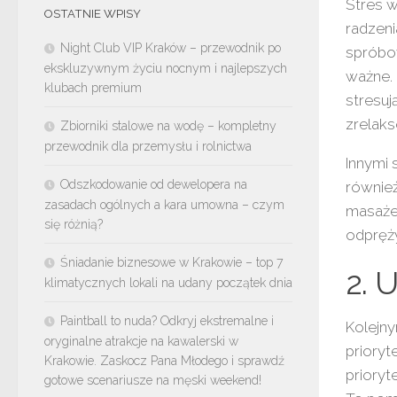
Stres w
OSTATNIE WPISY
radzeni
Night Club VIP Kraków – przewodnik po
spróbow
ekskluzywnym życiu nocnym i najlepszych
ważne. 
klubach premium
stresuj
zrelak
Zbiorniki stalowe na wodę – kompletny
przewodnik dla przemysłu i rolnictwa
Innymi 
Odszkodowanie od dewelopera na
również
zasadach ogólnych a kara umowna – czym
masaże
się różnią?
odpręży
Śniadanie biznesowe w Krakowie – top 7
2. U
klimatycznych lokali na udany początek dnia
Paintball to nuda? Odkryj ekstremalne i
Kolejny
oryginalne atrakcje na kawalerski w
prioryt
Krakowie. Zaskocz Pana Młodego i sprawdź
prioryt
gotowe scenariusze na męski weekend!