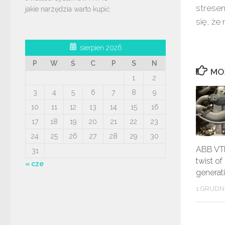
stresem
jakie narzędzia warto kupić
się, że
sierpień 2026
P
W
Ś
C
P
S
N
MO
1
2
3
4
5
6
7
8
9
10
11
12
13
14
15
16
17
18
19
20
21
22
23
24
25
26
27
28
29
30
ABB VTR
31
twist of
« cze
generat
1 GRUDN