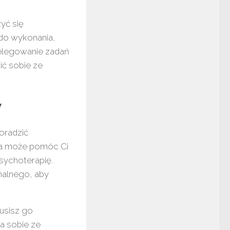
yć się
do wykonania,
elegowanie zadań
ić sobie ze
y
poradzić
sta może pomóc Ci
psychoterapię.
nalnego, aby
musisz go
a sobie ze