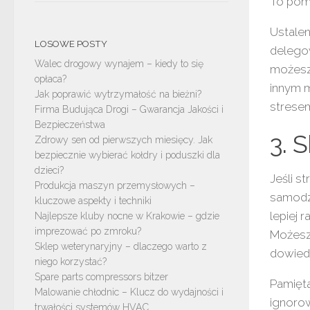
To pomo
Ustalen
LOSOWE POSTY
delego
Walec drogowy wynajem – kiedy to się
możesz
opłaca?
innym m
Jak poprawić wytrzymałość na bieżni?
strese
Firma Budująca Drogi – Gwarancja Jakości i
Bezpieczeństwa
3. 
Zdrowy sen od pierwszych miesięcy. Jak
bezpiecznie wybierać kołdry i poduszki dla
dzieci?
Jeśli s
Produkcja maszyn przemysłowych –
samodzi
kluczowe aspekty i techniki
lepiej 
Najlepsze kluby nocne w Krakowie – gdzie
imprezować po zmroku?
Możesz 
Sklep weterynaryjny – dlaczego warto z
dowiedz
niego korzystać?
Spare parts compressors bitzer
Pamięta
Malowanie chłodnic – Klucz do wydajności i
ignorow
trwałości systemów HVAC