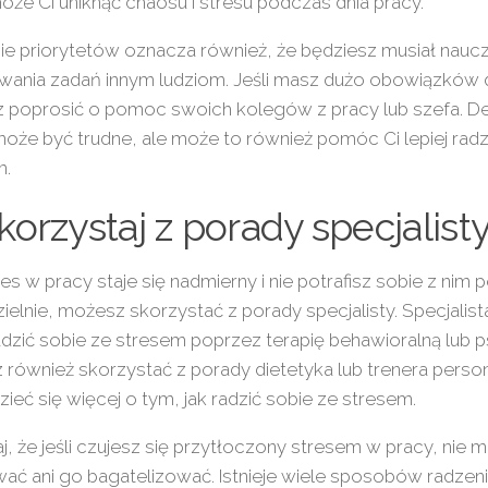
że Ci uniknąć chaosu i stresu podczas dnia pracy.
ie priorytetów oznacza również, że będziesz musiał naucz
wania zadań innym ludziom. Jeśli masz dużo obowiązków 
 poprosić o pomoc swoich kolegów z pracy lub szefa. D
oże być trudne, ale może to również pomóc Ci lepiej radz
m.
Skorzystaj z porady specjalist
tres w pracy staje się nadmierny i nie potrafisz sobie z nim 
elnie, możesz skorzystać z porady specjalisty. Specjali
radzić sobie ze stresem poprzez terapię behawioralną lub 
również skorzystać z porady dietetyka lub trenera perso
ieć się więcej o tym, jak radzić sobie ze stresem.
j, że jeśli czujesz się przytłoczony stresem w pracy, nie 
ać ani go bagatelizować. Istnieje wiele sposobów radzeni