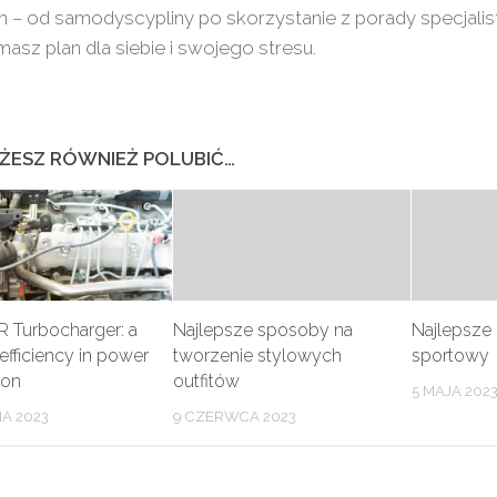
 – od samodyscypliny po skorzystanie z porady specjalis
 masz plan dla siebie i swojego stresu.
ŻESZ RÓWNIEŻ POLUBIĆ…
 Turbocharger: a
Najlepsze sposoby na
Najlepsze 
 efficiency in power
tworzenie stylowych
sportowy
ion
outfitów
5 MAJA 202
IA 2023
9 CZERWCA 2023