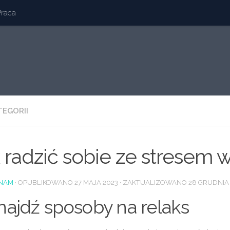
Praca
TEGORII
 radzić sobie ze stresem 
NAM
· OPUBLIKOWANO
27 MAJA 2023
· ZAKTUALIZOWANO
28 GRUDNIA
Znajdź sposoby na relaks