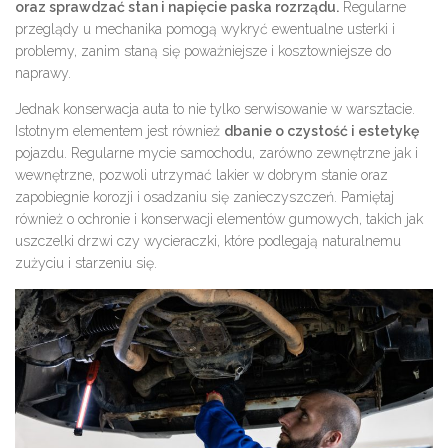
oraz sprawdzać stan i napięcie paska rozrządu.
Regularne
przeglądy u mechanika pomogą wykryć ewentualne usterki i
problemy, zanim staną się poważniejsze i kosztowniejsze do
naprawy.
Jednak konserwacja auta to nie tylko serwisowanie w warsztacie.
Istotnym elementem jest również
dbanie o czystość i estetykę
pojazdu. Regularne mycie samochodu, zarówno zewnętrzne jak i
wewnętrzne, pozwoli utrzymać lakier w dobrym stanie oraz
zapobiegnie korozji i osadzaniu się zanieczyszczeń. Pamiętaj
również o ochronie i konserwacji elementów gumowych, takich jak
uszczelki drzwi czy wycieraczki, które podlegają naturalnemu
zużyciu i starzeniu się.