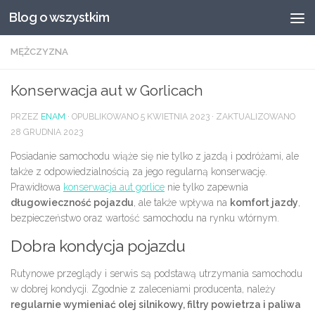
Blog o wszystkim
Przeskocz do treści
MĘŻCZYZNA
Konserwacja aut w Gorlicach
PRZEZ
ENAM
· OPUBLIKOWANO
5 KWIETNIA 2023
· ZAKTUALIZOWANO
28 GRUDNIA 2023
Posiadanie samochodu wiąże się nie tylko z jazdą i podróżami, ale
także z odpowiedzialnością za jego regularną konserwację.
Prawidłowa
konserwacja aut gorlice
nie tylko zapewnia
długowieczność pojazdu
, ale także wpływa na
komfort jazdy
,
bezpieczeństwo oraz wartość samochodu na rynku wtórnym.
Dobra kondycja pojazdu
Rutynowe przeglądy i serwis są podstawą utrzymania samochodu
w dobrej kondycji. Zgodnie z zaleceniami producenta, należy
regularnie wymieniać olej silnikowy, filtry powietrza i paliwa