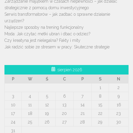
Zarządzanie majątkiem w czasach niepewności – jak działać
strategicznie z pomocą domu inwestycyjnego
Serwis transformatorów – jak zadbać o sprawne działanie
urządzeń?
Najlepsze sposoby na trening funkcjonalny
Moda: Jak czytać metki ubrań i dbać o odzież?
Czy kreatyna jest nielegalna? Fakty i mity
Jak radzić sobie ze stresem w pracy: Skuteczne strategie
sierpień 2026
P
W
Ś
C
P
S
N
1
2
3
4
5
6
7
8
9
10
11
12
13
14
15
16
17
18
19
20
21
22
23
24
25
26
27
28
29
30
31