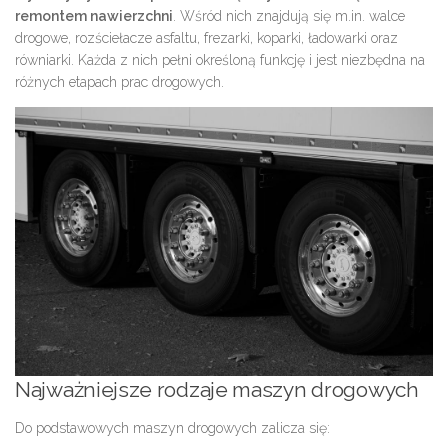
remontem nawierzchni
. Wśród nich znajdują się m.in. walce
drogowe, rozściełacze asfaltu, frezarki, koparki, ładowarki oraz
równiarki. Każda z nich pełni określoną funkcję i jest niezbędna na
różnych etapach prac drogowych.
Najważniejsze rodzaje maszyn drogowych
Do podstawowych maszyn drogowych zalicza się: