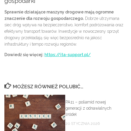
gospodarki
Sprawnie działające maszyny drogowe mają ogromne
znaczenie dla rozwoju gospodarczego.
Dobrze utrzymana
sieć dróg wpływa na bezpieczeństwo, komfort podróżowania oraz
efektywny transport towarów. Inwestycje w nowoczesny sprzęt
drogowy przekładają się więc bezpośrednio na jakość
infrastruktury i tempo rozwoju regionów.
Dowiedź się więcej:
https://ita-support.pl/
MOŻESZ RÓWNIEŻ POLUBIĆ…
PA11 – poliamid nowej
generacji z odnawialnych
źródeł
20 STYCZNIA 2026