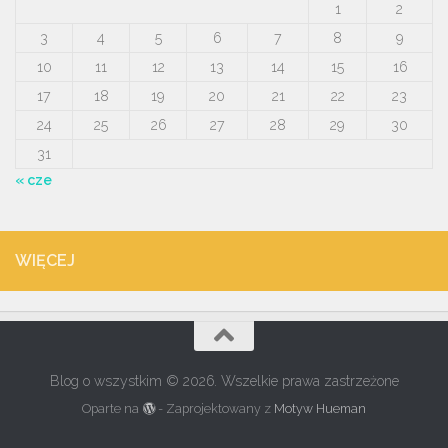
1
2
3
4
5
6
7
8
9
10
11
12
13
14
15
16
17
18
19
20
21
22
23
24
25
26
27
28
29
30
31
« cze
WIĘCEJ
Blog o wszystkim © 2026. Wszelkie prawa zastrzeżone
Oparte na
- Zaprojektowany z
Motyw Hueman