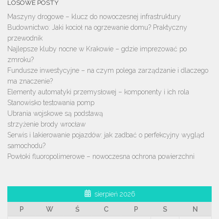
LOSOWE POSTY
Maszyny drogowe – klucz do nowoczesnej infrastruktury
Budownictwo: Jaki kocioł na ogrzewanie domu? Praktyczny
przewodnik
Najlepsze kluby nocne w Krakowie – gdzie imprezować po
zmroku?
Fundusze inwestycyjne – na czym polega zarządzanie i dlaczego
ma znaczenie?
Elementy automatyki przemysłowej – komponenty i ich rola
Stanowisko testowania pomp
Ubrania wojskowe są podstawą
strzyżenie brody wrocław
Serwis i lakierowanie pojazdów: jak zadbać o perfekcyjny wygląd
samochodu?
Powłoki fluoropolimerowe – nowoczesna ochrona powierzchni
sierpień 2026
P
W
Ś
C
P
S
N