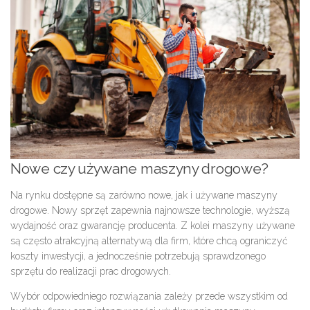
Nowe czy używane maszyny drogowe?
Na rynku dostępne są zarówno nowe, jak i używane maszyny
drogowe. Nowy sprzęt zapewnia najnowsze technologie, wyższą
wydajność oraz gwarancję producenta. Z kolei maszyny używane
są często atrakcyjną alternatywą dla firm, które chcą ograniczyć
koszty inwestycji, a jednocześnie potrzebują sprawdzonego
sprzętu do realizacji prac drogowych.
Wybór odpowiedniego rozwiązania zależy przede wszystkim od