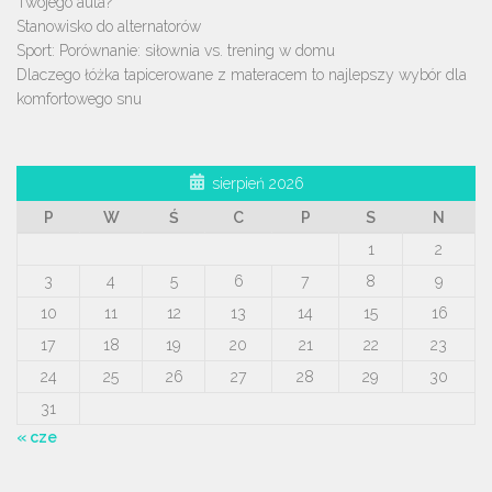
Twojego auta?
Stanowisko do alternatorów
Sport: Porównanie: siłownia vs. trening w domu
Dlaczego łóżka tapicerowane z materacem to najlepszy wybór dla
komfortowego snu
sierpień 2026
P
W
Ś
C
P
S
N
1
2
3
4
5
6
7
8
9
10
11
12
13
14
15
16
17
18
19
20
21
22
23
24
25
26
27
28
29
30
31
« cze