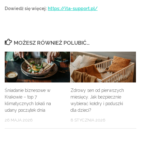
Dowiedź się więcej:
https://ita-support.pl/
MOŻESZ RÓWNIEŻ POLUBIĆ…
Śniadanie biznesowe w
Zdrowy sen od pierwszych
Krakowie – top 7
miesięcy. Jak bezpiecznie
klimatycznych lokali na
wybierać kołdry i poduszki
udany początek dnia
dla dzieci?
26 MAJA 2026
8 STYCZNIA 2026