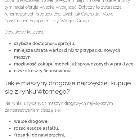
potrafią kosztować nawet 30–50% mniej niż nowe modele, a przy
tym nadal oferują wysoką wydajność. Dotyczy to zwłaszcza
renomowanych producentów, takich jak Caterpillar, Volvo
Construction Equipment czy Wirtgen Group.
Dodatkowe korzyści:
szybsza dostępność sprzętu,
mniejsza utrata wartości niż w przypadku nowych
maszyn,
możliwość zakupu modeli już sprawdzonych w praktyce,
niższe koszty finansowania.
Jakie maszyny drogowe najczęściej kupuje
się z rynku wtórnego?
Na rynku używanych maszyn drogowych największym
zainteresowaniem cieszą się:
walce drogowe,
rozściełacze asfaltu,
frezarki do nawierzchni,