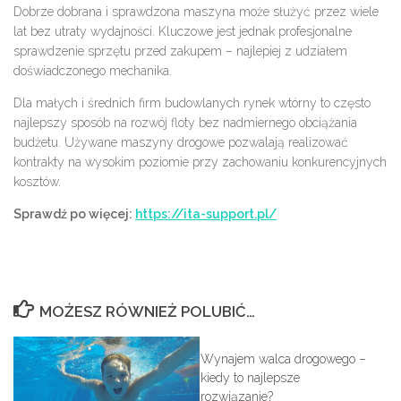
Dobrze dobrana i sprawdzona maszyna może służyć przez wiele
lat bez utraty wydajności. Kluczowe jest jednak profesjonalne
sprawdzenie sprzętu przed zakupem – najlepiej z udziałem
doświadczonego mechanika.
Dla małych i średnich firm budowlanych rynek wtórny to często
najlepszy sposób na rozwój floty bez nadmiernego obciążania
budżetu. Używane maszyny drogowe pozwalają realizować
kontrakty na wysokim poziomie przy zachowaniu konkurencyjnych
kosztów.
Sprawdź po więcej:
https://ita-support.pl/
MOŻESZ RÓWNIEŻ POLUBIĆ…
Wynajem walca drogowego –
kiedy to najlepsze
rozwiązanie?