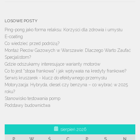
LOSOWE POSTY
Ping-pong jako forma relaksu: Korzyści dla zdrowia i umysłu
E-coating
Co wiedzieć przed podróżą?
Montaż Pieców Gazowych w Warszawie: Dlaczego Warto Zaufać
Specjalistom?
Gdzie odszukamy interesujące warianty motorów
Co to jest "stopa frankowa" i jak wpływała na kredyty frankowe?
Serwis kruszarek - klucz do efektywnego przemysłu
Motoryzacja: Hybryda, diesel czy benzyna – co wybrać w 2025
roku?
Stanowisko testowania pomp
Podstawy budownictwa
sierpień 2026
P
W
Ś
C
P
S
N