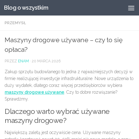
Blog o wszystkim
Przeskocz do treści
PRZEMYSŁ
Maszyny drogowe używane – czy to się
opłaca?
PRZEZ
ENAM
·
20 MARCA 2026
Zakup sprzętu budowlanego to jedna z najważniejszych decyzji w
firmie realizującej inwestycje infrastrukturalne. Nowe urządzenia to
duży wydatek, dlatego coraz więcej przedsiębiorców wybiera
maszyny drogowe używane
. Czy to dobre rozwiązanie?
Sprawdźmy.
Dlaczego warto wybrać używane
maszyny drogowe?
Największą zaletą jest oczywiście cena. Używane maszyny