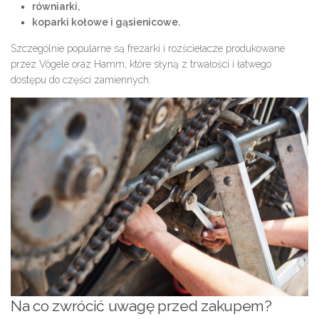
równiarki,
koparki kołowe i gąsienicowe.
Szczególnie popularne są frezarki i rozściełacze produkowane
przez Vögele oraz Hamm, które słyną z trwałości i łatwego
dostępu do części zamiennych.
Na co zwrócić uwagę przed zakupem?