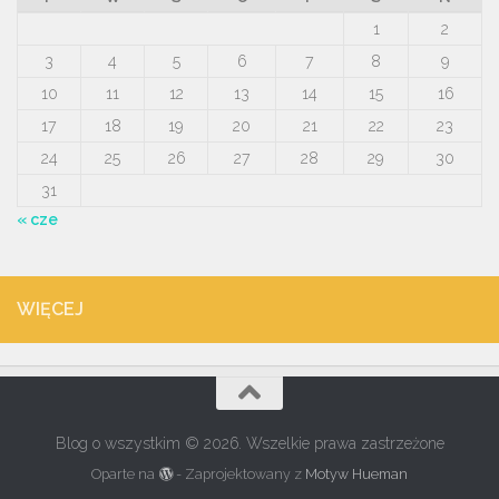
1
2
3
4
5
6
7
8
9
10
11
12
13
14
15
16
17
18
19
20
21
22
23
24
25
26
27
28
29
30
31
« cze
WIĘCEJ
Blog o wszystkim © 2026. Wszelkie prawa zastrzeżone
Oparte na
- Zaprojektowany z
Motyw Hueman