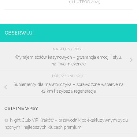
10 LUTEGO 2025
OBSERWUJ:
NASTĘPNY POST
Wynajem stołów kasynowych – gwarancja emocji i stylu
na Twoim evencie
POPRZEDNI POST
Suplementy dla maratończyka – sprawdzone wsparcie na
42 km i szybszą regenerację
OSTATNIE WPISY
Night Club VIP Kraków – przewodnik po ekskluzywnym życiu
nocnym i najlepszych klubach premium