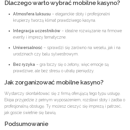
Dlaczego warto wybrać mobilne kasyno?
Atmosfera luksusu
– eleganckie stoły i profesjonalni
krupierzy tworzą klimat prawdziwego kasyna.
Integracja uczestników
– idealne rozwiązanie na firmowe
eventy i imprezy tematyczne.
Uniwersalność
– sprawdzi się zarówno na weselu, jak i na
urodzinach czy balu sylwestrowym.
Bez ryzyka
– gra toczy się o żetony, więc emocje są
prawdziwe, ale bez stresu o utratę pieniędzy.
Jak zorganizować mobilne kasyno?
Wystarczy skontaktować się z firmą oferującą tego typu usługę.
Ekipa przyjedzie z pełnym wyposażeniem, rozstawi stoły i zadba o
profesjonalną obsługę. Ty możesz cieszyć się imprezą i patrzeć,
jak goście świetnie się bawią.
Podsumowanie