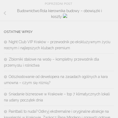
POPRZEDNI POST
Budownictwo:Rola kierownika budowy – obowiązki i
koszty
OSTATNIE WPISY
Night Club VIP Kraków – przewodnik po ekskluzywnym życiu
nocnym i najlepszych klubach premium
Zbiorniki stalowe na wodę – kompletny przewodnik dla
przemysłu i rolnictwa
Odszkodowanie od dewelopera na zasadach ogólnych a kara
umowna – czym się różnią?
Śniadanie biznesowe w Krakowie – top 7 klimatycznych lokali
na udany początek dnia
Paintball to nuda? Odkryj ekstremalne i oryginalne atrakcje na
kawalerski w Krakowie. Zaskocz Pana Młodego i sprawdź gotowe