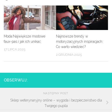
Moda:Największe modowe
Najnowsze trendy w
faux-pas i jak ich unikać
motoryzacyjnych inspiracjach:
Co warto wiedzieć?
17 LIPCA 2025
2 GRUDNIA 2025
OBSERWUJ:
NASTĘPNY POST
Sklep weterynaryjny online – wygoda i bezpieczeństwo dla
Twojego pupila