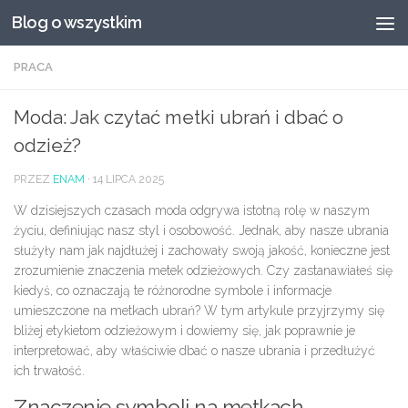
Blog o wszystkim
Przeskocz do treści
PRACA
Moda: Jak czytać metki ubrań i dbać o
odzież?
PRZEZ
ENAM
·
14 LIPCA 2025
W dzisiejszych czasach moda odgrywa istotną rolę w naszym
życiu, definiując nasz styl i osobowość. Jednak, aby nasze ubrania
służyły nam jak najdłużej i zachowały swoją jakość, konieczne jest
zrozumienie znaczenia metek odzieżowych. Czy zastanawiałeś się
kiedyś, co oznaczają te różnorodne symbole i informacje
umieszczone na metkach ubrań? W tym artykule przyjrzymy się
bliżej etykietom odzieżowym i dowiemy się, jak poprawnie je
interpretować, aby właściwie dbać o nasze ubrania i przedłużyć
ich trwałość.
Znaczenie symboli na metkach