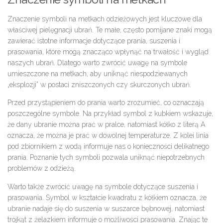
Znaczenie symboli na metkach odzieżowych jest kluczowe dla
właściwej pielęgnacji ubrań. Te małe, często pomijane znaki mogą
zawierać istotne informacje dotyczące prania, suszenia i
prasowania, które mogą znacząco wpłynąć na trwałość i wygląd
naszych ubrań. Dlatego warto zwrócić uwagę na symbole
umieszczone na metkach, aby uniknąć niespodziewanych
„eksplozji” w postaci zniszczonych czy skurczonych ubrań.
Przed przystąpieniem do prania warto zrozumieć, co oznaczają
poszczególne symbole. Na przykład symbol z kubkiem wskazuje,
że dany ubranie można prać w pralce, natomiast kółko z literą A
oznacza, że można je prać w dowolnej temperaturze. Z kolei linia
pod zbiornikiem z wodą informuje nas o konieczności delikatnego
prania. Poznanie tych symboli pozwala uniknąć niepotrzebnych
problemów z odzieżą.
Warto także zwrócić uwagę na symbole dotyczące suszenia i
prasowania. Symbol w kształcie kwadratu z kółkiem oznacza, że
ubranie nadaje się do suszenia w suszarce bębnowej, natomiast
trójkąt z żelazkiem informuje o możliwości prasowania. Znając te