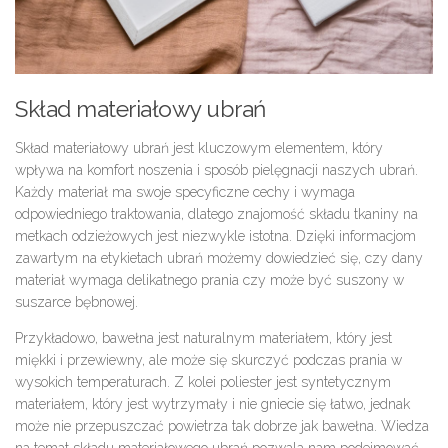
Skład materiałowy ubrań
Skład materiałowy ubrań jest kluczowym elementem, który
wpływa na komfort noszenia i sposób pielęgnacji naszych ubrań.
Każdy materiał ma swoje specyficzne cechy i wymaga
odpowiedniego traktowania, dlatego znajomość składu tkaniny na
metkach odzieżowych jest niezwykle istotna. Dzięki informacjom
zawartym na etykietach ubrań możemy dowiedzieć się, czy dany
materiał wymaga delikatnego prania czy może być suszony w
suszarce bębnowej.
Przykładowo, bawełna jest naturalnym materiałem, który jest
miękki i przewiewny, ale może się skurczyć podczas prania w
wysokich temperaturach. Z kolei poliester jest syntetycznym
materiałem, który jest wytrzymały i nie gniecie się łatwo, jednak
może nie przepuszczać powietrza tak dobrze jak bawełna. Wiedza
na temat składu materiałowego ubrań pozwala nam podejmować