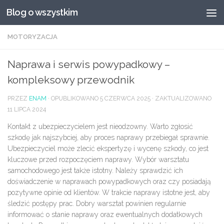
Blog o wszystkim
Przeskocz do treści
MOTORYZACJA
Naprawa i serwis powypadkowy –
kompleksowy przewodnik
PRZEZ
ENAM
· OPUBLIKOWANO
5 CZERWCA 2025
· ZAKTUALIZOWANO
11 LIPCA 2024
Kontakt z ubezpieczycielem
jest nieodzowny. Warto zgłosić
szkodę jak najszybciej, aby proces naprawy przebiegał sprawnie.
Ubezpieczyciel może zlecić
ekspertyzę
i wycenę szkody, co jest
kluczowe przed rozpoczęciem naprawy. Wybór
warsztatu
samochodowego
jest także istotny. Należy sprawdzić ich
doświadczenie w naprawach powypadkowych oraz czy posiadają
pozytywne opinie
od klientów. W trakcie
naprawy
istotne jest, aby
śledzić postępy prac. Dobry warsztat powinien regularnie
informować o stanie naprawy oraz ewentualnych
dodatkowych