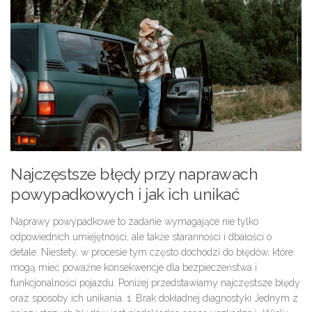
Najczęstsze błędy przy naprawach
powypadkowych i jak ich unikać
Naprawy powypadkowe
to zadanie wymagające nie tylko
odpowiednich umiejętności, ale także staranności i dbałości o
detale. Niestety, w procesie tym często dochodzi do błędów, które
mogą mieć poważne konsekwencje dla bezpieczeństwa i
funkcjonalności pojazdu. Poniżej przedstawiamy najczęstsze błędy
oraz sposoby ich unikania.
1. Brak dokładnej diagnostyki
Jednym z