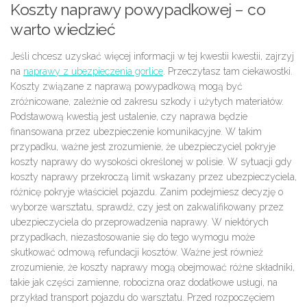
Koszty naprawy powypadkowej – co
warto wiedzieć
Jeśli chcesz uzyskać więcej informacji w tej kwestii kwestii, zajrzyj
na
naprawy z ubezpieczenia gorlice
. Przeczytasz tam ciekawostki.
Koszty związane z
naprawą powypadkową
mogą być
zróżnicowane, zależnie od zakresu szkody i użytych materiałów.
Podstawową kwestią jest ustalenie, czy naprawa będzie
finansowana przez
ubezpieczenie komunikacyjne
. W takim
przypadku, ważne jest zrozumienie, że
ubezpieczyciel
pokryje
koszty naprawy do wysokości określonej w polisie. W sytuacji gdy
koszty naprawy przekroczą limit wskazany przez ubezpieczyciela,
różnicę pokryje właściciel pojazdu. Zanim podejmiesz decyzję o
wyborze warsztatu, sprawdź, czy jest on
zakwalifikowany przez
ubezpieczyciela
do przeprowadzenia naprawy. W niektórych
przypadkach, niezastosowanie się do tego wymogu może
skutkować
odmową refundacji kosztów
.
Ważne jest również
zrozumienie, że koszty naprawy mogą obejmować różne składniki
,
takie jak części zamienne, robocizna oraz dodatkowe usługi, na
przykład transport pojazdu do warsztatu. Przed rozpoczęciem