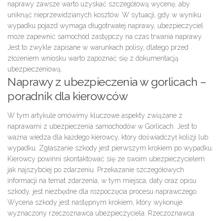
naprawy zawsze warto uzyskać szczegółową wycenę, aby
uniknąć nieprzewidzianych kosztów. W sytuacji, gdy w wyniku
wypadku pojazd wymaga długotrwałej naprawy, ubezpieczyciel
może zapewnić
samochód zastępczy
na czas trwania naprawy.
Jest to zwykle zapisane w warunkach polisy, dlatego przed
złożeniem wniosku warto zapoznać się z dokumentacją
ubezpieczeniową
.
Naprawy z ubezpieczenia w gorlicach –
poradnik dla kierowców
W tym artykule omówimy kluczowe aspekty związane z
naprawami z ubezpieczenia
samochodów w Gorlicach. Jest to
ważna wiedza dla każdego kierowcy, który doświadczył kolizji lub
wypadku.
Zgłaszanie szkody
jest pierwszym krokiem po wypadku.
Kierowcy powinni skontaktować się ze swoim
ubezpieczycielem
jak najszybciej po zdarzeniu. Przekazanie szczegółowych
informacji na temat zdarzenia, w tym miejsca, daty oraz opisu
szkody, jest niezbędne dla
rozpoczęcia procesu naprawczego
.
Wycena szkody
jest następnym krokiem, który wykonuje
wyznaczony
rzeczoznawca
ubezpieczyciela. Rzeczoznawca