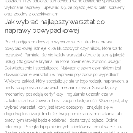
kosztach
. Przy odbiorze samochodu warto dokładnie sprawdzić
wykonane naprawy i upewnić się, że pojazd jest w pełni sprawny
oraz zgodny z oczekiwaniami.
Jak wybrać najlepszy warsztat do
naprawy powypadkowej
Przed podjęciem decyzji o wyborze
warsztatu do naprawy
powypadkowej
, istnieje kilka kluczowych czynników, które warto
rozważyć. Pamiętaj, że nie każdy warsztat oferuje tę samą jakość
usług. Oto główne kryteria, na które powinieneś zwrócić uwagę:
Doświadczenie i specjalizacja:
Najważniejszym czynnikiem jest
doświadczenie warsztatu w naprawie pojazdów po wypadkach.
Wybierz zakład, który specjalizuje się w tego rodzaju naprawach, a
nie tylko ogólnych naprawach mechanicznych. Sprawdź, czy
mechanicy posiadają certyfikaty i regularnie uczestniczą w
szkoleniach branżowych.
Lokalizacja i dostępność:
Ważne jest, aby
wybrać warsztat, który jest łatwo dostępny i znajduje się w
dogodnej lokalizacji. Im bliżej twojego miejsca zamieszkania lub
pracy, tym łatwiej będzie odebrać i dostarczyć pojazd.
Opinie i
referencje:
Przeglądaj opinie innych klientów na temat warsztatu.