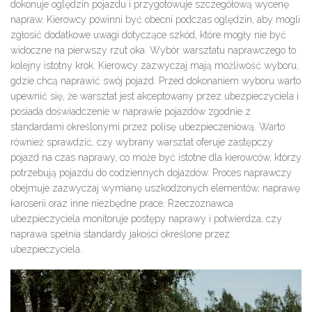
dokonuje oględzin pojazdu i przygotowuje
szczegółową wycenę
napraw
. Kierowcy powinni być obecni podczas oględzin, aby mogli
zgłosić dodatkowe uwagi dotyczące szkód, które mogły nie być
widoczne na pierwszy rzut oka.
Wybór warsztatu naprawczego
to
kolejny istotny krok. Kierowcy zazwyczaj mają możliwość wyboru,
gdzie chcą naprawić swój pojazd. Przed dokonaniem wyboru warto
upewnić się, że
warsztat jest akceptowany przez ubezpieczyciela
i
posiada doświadczenie w naprawie pojazdów zgodnie z
standardami określonymi przez
polisę ubezpieczeniową
. Warto
również sprawdzić, czy
wybrany warsztat oferuje zastępczy
pojazd
na czas naprawy, co może być istotne dla kierowców, którzy
potrzebują pojazdu do codziennych dojazdów.
Proces naprawczy
obejmuje zazwyczaj wymianę uszkodzonych elementów, naprawę
karoserii oraz inne niezbędne prace. Rzeczoznawca
ubezpieczyciela monitoruje postępy naprawy i potwierdza, czy
naprawa spełnia standardy jakości
określone przez
ubezpieczyciela.