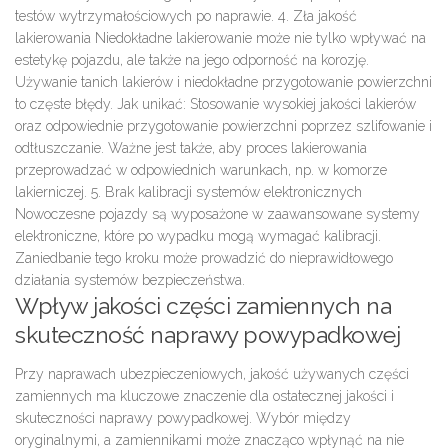
testów wytrzymałościowych
po naprawie.
4. Zła jakość
lakierowania
Niedokładne lakierowanie
może nie tylko wpływać na
estetykę pojazdu, ale także na jego odporność na korozję.
Używanie tanich lakierów i niedokładne przygotowanie powierzchni
to częste błędy.
Jak unikać:
Stosowanie wysokiej jakości lakierów
oraz odpowiednie przygotowanie powierzchni poprzez
szlifowanie
i
odtłuszczanie
. Ważne jest także, aby proces lakierowania
przeprowadzać w odpowiednich warunkach, np. w komorze
lakierniczej.
5. Brak kalibracji systemów elektronicznych
Nowoczesne pojazdy są wyposażone w zaawansowane systemy
elektroniczne, które po wypadku mogą wymagać
kalibracji
.
Zaniedbanie tego kroku może prowadzić do nieprawidłowego
działania systemów bezpieczeństwa.
Wpływ jakości części zamiennych na
skuteczność naprawy powypadkowej
Przy naprawach
ubezpieczeniowych
, jakość używanych
części
zamiennych
ma kluczowe znaczenie dla ostatecznej jakości i
skuteczności naprawy powypadkowej. Wybór między
oryginalnymi, a
zamiennikami
może znacząco wpłynąć na nie