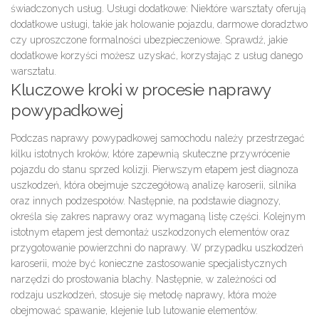
świadczonych usług.
Usługi dodatkowe:
Niektóre warsztaty oferują
dodatkowe usługi, takie jak holowanie pojazdu, darmowe doradztwo
czy uproszczone formalności ubezpieczeniowe. Sprawdź, jakie
dodatkowe korzyści możesz uzyskać, korzystając z usług danego
warsztatu.
Kluczowe kroki w procesie naprawy
powypadkowej
Podczas naprawy powypadkowej
samochodu
należy przestrzegać
kilku istotnych kroków, które zapewnią skuteczne przywrócenie
pojazdu do stanu sprzed kolizji. Pierwszym etapem jest
diagnoza
uszkodzeń
, która obejmuje szczegółową analizę
karoserii
,
silnika
oraz innych podzespołów. Następnie, na podstawie diagnozy,
określa się
zakres naprawy
oraz wymaganą
listę części
. Kolejnym
istotnym etapem jest
demontaż uszkodzonych elementów
oraz
przygotowanie powierzchni do naprawy
. W przypadku
uszkodzeń
karoserii
, może być konieczne zastosowanie specjalistycznych
narzędzi do
prostowania blachy
. Następnie, w zależności od
rodzaju uszkodzeń, stosuje się
metodę naprawy
, która może
obejmować
spawanie
,
klejenie
lub
lutowanie
elementów.