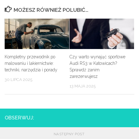
MOŻESZ RÓWNIEŻ POLUBIĆ…
Kompletny przewodnik po
Czy warto wynająć sportowe
malowaniu i lakiernictwie:
Audi RS3 w Katowicach?
techniki, narzędzia i porady
Sprawdź zanim
zarezerwujesz
30 LIPCA 2025
13 MAJA 2025
OBSERWUJ:
NASTĘPNY POST