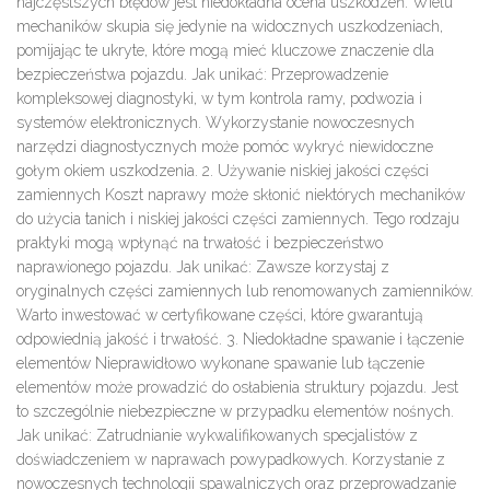
najczęstszych błędów jest
niedokładna ocena uszkodzeń
. Wielu
mechaników skupia się jedynie na widocznych uszkodzeniach,
pomijając te ukryte, które mogą mieć kluczowe znaczenie dla
bezpieczeństwa pojazdu.
Jak unikać:
Przeprowadzenie
kompleksowej diagnostyki, w tym
kontrola ramy, podwozia
i
systemów elektronicznych. Wykorzystanie nowoczesnych
narzędzi diagnostycznych może pomóc wykryć niewidoczne
gołym okiem uszkodzenia.
2. Używanie niskiej jakości części
zamiennych
Koszt naprawy może skłonić niektórych mechaników
do użycia tanich i niskiej jakości części zamiennych. Tego rodzaju
praktyki mogą wpłynąć na
trwałość
i
bezpieczeństwo
naprawionego pojazdu.
Jak unikać:
Zawsze korzystaj z
oryginalnych części zamiennych
lub renomowanych zamienników.
Warto inwestować w
certyfikowane części
, które gwarantują
odpowiednią jakość i trwałość.
3. Niedokładne spawanie i łączenie
elementów
Nieprawidłowo wykonane
spawanie
lub
łączenie
elementów
może prowadzić do osłabienia struktury pojazdu. Jest
to szczególnie niebezpieczne w przypadku elementów nośnych.
Jak unikać:
Zatrudnianie wykwalifikowanych specjalistów z
doświadczeniem w naprawach powypadkowych. Korzystanie z
nowoczesnych technologii spawalniczych oraz przeprowadzanie