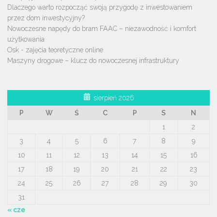
Dlaczego warto rozpocząć swoją przygodę z inwestowaniem
przez dom inwestycyjny?
Nowoczesne napędy do bram FAAC – niezawodność i komfort
użytkowania
Osk - zajęcia teoretyczne online
Maszyny drogowe – klucz do nowoczesnej infrastruktury
sierpień 2026
P
W
Ś
C
P
S
N
1
2
3
4
5
6
7
8
9
10
11
12
13
14
15
16
17
18
19
20
21
22
23
24
25
26
27
28
29
30
31
« cze