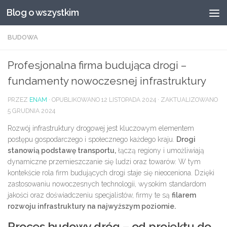
Blog o wszystkim
Przeskocz do treści
BUDOWA
Profesjonalna firma budująca drogi –
fundamenty nowoczesnej infrastruktury
PRZEZ
ENAM
· OPUBLIKOWANO
12 LISTOPADA 2024
· ZAKTUALIZOWANO
5 GRUDNIA 2024
Rozwój infrastruktury drogowej jest kluczowym elementem
postępu gospodarczego i społecznego każdego kraju.
Drogi
stanowią podstawę transportu,
łączą regiony i umożliwiają
dynamiczne przemieszczanie się ludzi oraz towarów. W tym
kontekście rola firm budujących drogi staje się nieoceniona. Dzięki
zastosowaniu nowoczesnych technologii, wysokim standardom
jakości oraz doświadczeniu specjalistów, firmy te są
filarem
rozwoju infrastruktury na najwyższym poziomie.
Proces budowy dróg – od projektu do