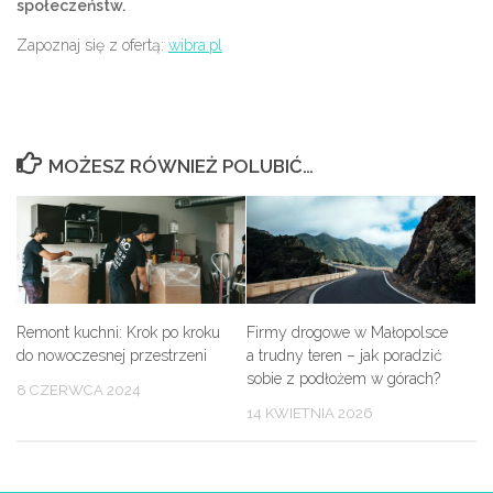
społeczeństw.
Zapoznaj się z ofertą:
wibra.pl
MOŻESZ RÓWNIEŻ POLUBIĆ…
Remont kuchni: Krok po kroku
Firmy drogowe w Małopolsce
do nowoczesnej przestrzeni
a trudny teren – jak poradzić
sobie z podłożem w górach?
8 CZERWCA 2024
14 KWIETNIA 2026