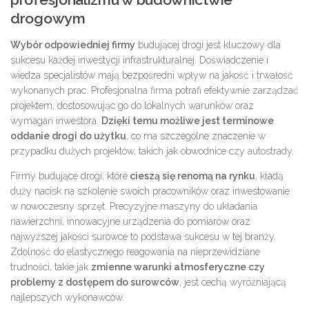
drogowym
Wybór odpowiedniej firmy
budującej drogi jest kluczowy dla
sukcesu każdej inwestycji infrastrukturalnej. Doświadczenie i
wiedza specjalistów mają bezpośredni wpływ na jakość i trwałość
wykonanych prac. Profesjonalna firma potrafi efektywnie zarządzać
projektem, dostosowując go do lokalnych warunków oraz
wymagań inwestora.
Dzięki temu możliwe jest terminowe
oddanie drogi do użytku
, co ma szczególne znaczenie w
przypadku dużych projektów, takich jak obwodnice czy autostrady.
Firmy budujące drogi, które
cieszą się renomą na rynku
, kładą
duży nacisk na szkolenie swoich pracowników oraz inwestowanie
w nowoczesny sprzęt. Precyzyjne maszyny do układania
nawierzchni, innowacyjne urządzenia do pomiarów oraz
najwyższej jakości surowce to podstawa sukcesu w tej branży.
Zdolność do elastycznego reagowania na nieprzewidziane
trudności, takie jak
zmienne warunki atmosferyczne czy
problemy z dostępem do surowców
, jest cechą wyróżniającą
najlepszych wykonawców.