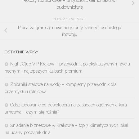
Roboty rozbiórkowe – przyszłość demontażu w
budownictwie
POPRZEDNI POST
Praca za granicą: nowe horyzonty kariery i osobistego
rozwoju
OSTATNIE WPISY
Night Club VIP Kraków – przewodnik po ekskluzywnym życiu
nocnym i najlepszych klubach premium
Zbiorniki stalowe na wodę – kompletny przewodnik dla
przemysłu i rolnictwa
Odszkodowanie od dewelopera na zasadach ogólnych a kara
umowna – czym się różnią?
Śniadanie biznesowe w Krakowie – top 7 klimatycznych lokali
na udany początek dnia