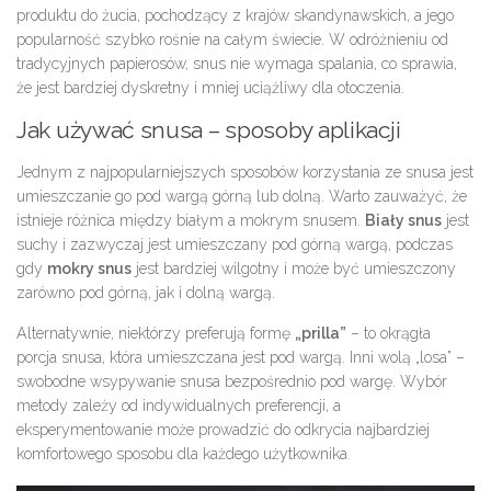
produktu do żucia, pochodzący z krajów skandynawskich, a jego
popularność szybko rośnie na całym świecie. W odróżnieniu od
tradycyjnych papierosów, snus nie wymaga spalania, co sprawia,
że jest bardziej dyskretny i mniej uciążliwy dla otoczenia.
Jak używać snusa – sposoby aplikacji
Jednym z najpopularniejszych sposobów korzystania ze snusa jest
umieszczanie go pod wargą górną lub dolną. Warto zauważyć, że
istnieje różnica między białym a mokrym snusem.
Biały snus
jest
suchy i zazwyczaj jest umieszczany pod górną wargą, podczas
gdy
mokry snus
jest bardziej wilgotny i może być umieszczony
zarówno pod górną, jak i dolną wargą.
Alternatywnie, niektórzy preferują formę
„prilla”
– to okrągła
porcja snusa, która umieszczana jest pod wargą. Inni wolą „losa” –
swobodne wsypywanie snusa bezpośrednio pod wargę. Wybór
metody zależy od indywidualnych preferencji, a
eksperymentowanie może prowadzić do odkrycia najbardziej
komfortowego sposobu dla każdego użytkownika.