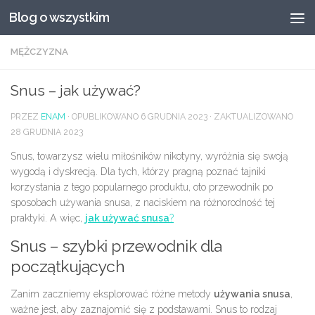
Blog o wszystkim
Przeskocz do treści
MĘŻCZYZNA
Snus – jak używać?
PRZEZ
ENAM
· OPUBLIKOWANO
6 GRUDNIA 2023
· ZAKTUALIZOWANO
28 GRUDNIA 2023
Snus, towarzysz wielu miłośników nikotyny, wyróżnia się swoją
wygodą i dyskrecją. Dla tych, którzy pragną poznać tajniki
korzystania z tego popularnego produktu, oto przewodnik po
sposobach używania snusa, z naciskiem na różnorodność tej
praktyki. A więc,
jak używać snusa
?
Snus – szybki przewodnik dla
początkujących
Zanim zaczniemy eksplorować różne metody
używania snusa
,
ważne jest, aby zaznajomić się z podstawami. Snus to rodzaj