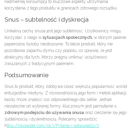
nadmiernej konsumpcji to kluczowe aspekty utrzymania
korzystania z tego produktu w granicach zdrowego rozsądku.
Snus – subtelność i dyskrecja
Unikalną cechą snusa jest jego subtelność. Użytkownicy mogą
korzystać z niego w
sytuacjach społecznych,
w których palenie
papierosów byłoby niestosowne. To także produkt, który nie
pozostawia zapachu dymu czy popiołu, co sprawia, że ​​jest
atrakcyjny dla tych, którzy pragną uniknąć uciążliwości
związanych z tradycyjnym paleniem.
Podsumowanie
Snus to produkt, który zdobywa coraz większą popularność wśród
entuzjastów nikotyny. Z różnorodnością jego form i metod aplikacji,
każdy może znaleźć coś odpowiedniego dla siebie. Jednak
niezależnie od wybranej formy, kluczowym jest pamiętanie o
zdrowym podejściu do używania snusa
oraz cieszenie się jego
subtelnością i dyskretnością. Polecamy sprawdzić:
h
ttps://nicopoder.com/pl/i/Pytania-i-odpowiedzi/1