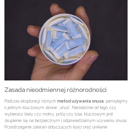
Zasada nieodmiennej różnorodności
Podczas eksploracji różnych
metod używania snusa
, pamiętajmy
o jednym kluczowym słowie: „snus”. Niezależnie od tego, czy
wybierasz biały czy mokry, prillę czy losa, kluczowym jest
skupienie się na bezpiecznym i odpowiedzialnym używaniu snusa.
Przestrzeganie zaleceń dotyczących ilości oraz unikanie