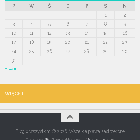
P
W
Ś
C
P
S
N
1
2
3
4
5
6
7
8
9
10
11
12
13
14
15
16
17
18
19
20
21
22
23
24
25
26
27
28
29
30
31
« cze
WIĘCEJ
Blog o wszystkim © 2026. Wszelkie prawa zastrzeżone
Oparte na
- Zaprojektowany z
Motyw Hueman