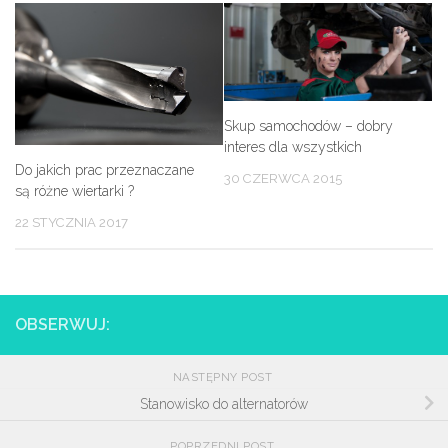
Skup samochodów – dobry
interes dla wszystkich
Do jakich prac przeznaczane
30 CZERWCA 2015
są różne wiertarki ?
22 STYCZNIA 2017
OBSERWUJ:
NASTĘPNY POST
Stanowisko do alternatorów
POPRZEDNI POST