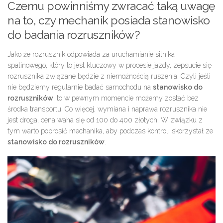
Czemu powinniśmy zwracać taką uwagę
na to, czy mechanik posiada stanowisko
do badania rozruszników?
Jako że rozrusznik odpowiada za uruchamianie silnika
spalinowego, który to jest kluczowy w procesie jazdy, zepsucie się
rozrusznika związane będzie z niemożnością ruszenia. Czyli jeśli
nie będziemy regularnie badać samochodu na
stanowisko do
rozruszników
, to w pewnym momencie możemy zostać bez
środka transportu. Co więcej, wymiana i naprawa rozrusznika nie
jest droga, cena waha się od 100 do 400 złotych. W związku z
tym warto poprosić mechanika, aby podczas kontroli skorzystał ze
stanowisko do rozruszników
.