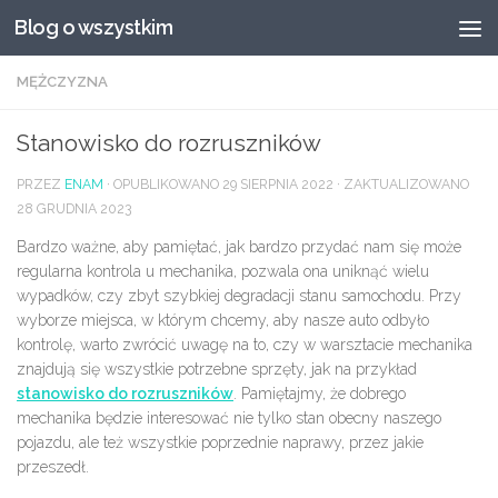
Blog o wszystkim
Przeskocz do treści
MĘŻCZYZNA
Stanowisko do rozruszników
PRZEZ
ENAM
· OPUBLIKOWANO
29 SIERPNIA 2022
· ZAKTUALIZOWANO
28 GRUDNIA 2023
Bardzo ważne, aby pamiętać, jak bardzo przydać nam się może
regularna kontrola u mechanika, pozwala ona uniknąć wielu
wypadków, czy zbyt szybkiej degradacji stanu samochodu. Przy
wyborze miejsca, w którym chcemy, aby nasze auto odbyło
kontrolę, warto zwrócić uwagę na to, czy w warsztacie mechanika
znajdują się wszystkie potrzebne sprzęty, jak na przykład
stanowisko do rozruszników
. Pamiętajmy, że dobrego
mechanika będzie interesować nie tylko stan obecny naszego
pojazdu, ale też wszystkie poprzednie naprawy, przez jakie
przeszedł.