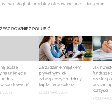
pyt na usługi lub produkty oferowane przez daną bran
ŻESZ RÓWNIEŻ POLUBIĆ…
 najlepsze
Zarządzanie majątkiem
Jak inwes
 na uniknięcie
prywatnym: jak
fundusze 
i podczas
zabezpieczyć rodzinny
czasie sp
ów sportowych?
kapitał na pokolenia
psychologi
korzyści
IA 2023
12 CZERWCA 2025
1 CZERWCA