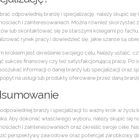
rać odpowiednią branżę i specjalizację, należy skupić się
nościach i zainteresowaniach. Można również skorzystać 
ów lub skontaktować się ze starszymi kolegami po fachu
lizować rynek pracy i dowiedzieć się, jakie szanse są obe
m krokiem jest określenie swojego celu. Należy ustalić, cz
ć sukces finansowy czy też satysfakcjonującą pracę. Po o
poszukać informacji o danej branży lub specjalizacji oraz s
e popyt na usługi lub produkty oferowane przez daną branż
dsumowanie
dpowiedniej branży i specjalizacji to ważny krok w życiu
ka. Aby dokonać właściwego wyboru, należy skupić się n
nościach i zainteresowaniach oraz określić swoje cele. Na
zić perspektywy zawodowe oraz potencjał zarobkowy d