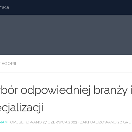
Praca
TEGORII
ór odpowiedniej branży 
cjalizacji
NAM
· OPUBLIKOWANO
27 CZERWCA 2023
· ZAKTUALIZOWANO
28 GRU