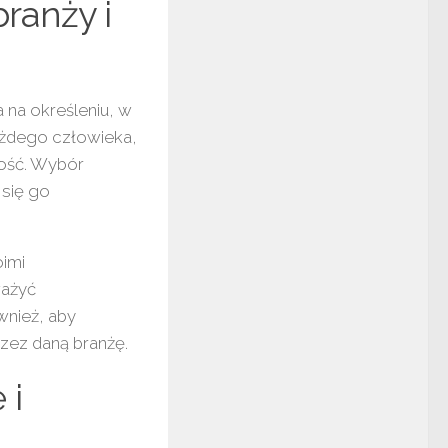
ranży i
 na określeniu, w
każdego człowieka,
ość. Wybór
 się go
imi
ważyć
wnież, aby
rzez daną branżę.
 i