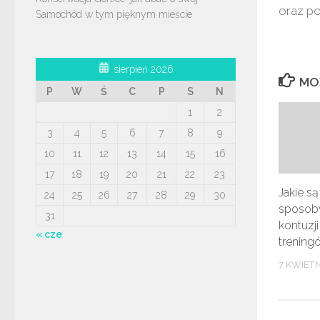
oraz po
Samochód w tym pięknym mieście
sierpień 2026
MO
P
W
Ś
C
P
S
N
1
2
3
4
5
6
7
8
9
10
11
12
13
14
15
16
17
18
19
20
21
22
23
Jakie są
24
25
26
27
28
29
30
sposoby
31
kontuzj
« cze
trening
7 KWIETN