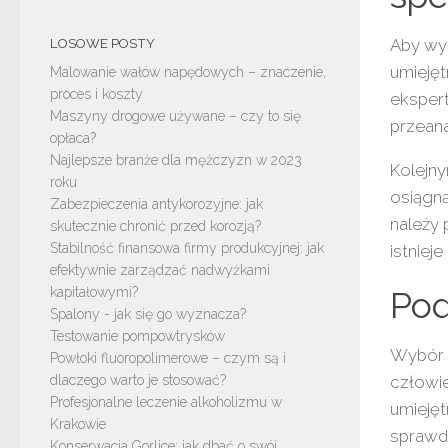
Aby wyb
LOSOWE POSTY
umiejęt
Malowanie wałów napędowych – znaczenie,
proces i koszty
ekspert
Maszyny drogowe używane – czy to się
przeana
opłaca?
Najlepsze branże dla mężczyzn w 2023
Kolejny
roku
osiągną
Zabezpieczenia antykorozyjne: jak
należy 
skutecznie chronić przed korozją?
Stabilność finansowa firmy produkcyjnej: jak
istniej
efektywnie zarządzać nadwyżkami
Po
kapitałowymi?
Spalony - jak się go wyznacza?
Testowanie pompowtrysków
Wybór o
Powłoki fluoropolimerowe – czym są i
człowie
dlaczego warto je stosować?
Profesjonalne leczenie alkoholizmu w
umiejęt
Krakowie
sprawd
Konserwacja Gorlice: jak dbać o swój