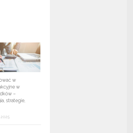
tować w
akcyjne w
adków –
a, strategie,
 2025