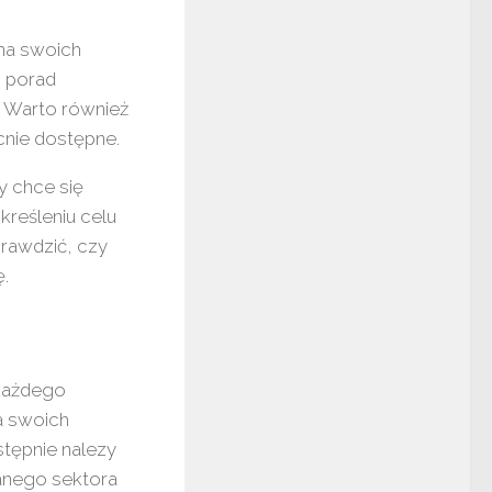
 na swoich
z porad
. Warto również
cnie dostępne.
y chce się
kreśleniu celu
prawdzić, czy
ę.
 każdego
a swoich
stępnie nalezy
anego sektora