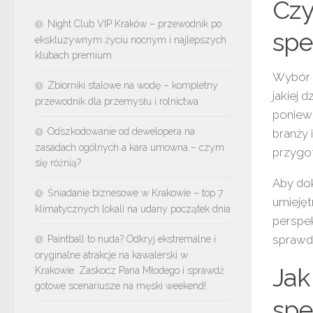
Czy
Night Club VIP Kraków – przewodnik po
spe
ekskluzywnym życiu nocnym i najlepszych
klubach premium
Wybór o
Zbiorniki stalowe na wodę – kompletny
jakiej 
przewodnik dla przemysłu i rolnictwa
poniew
Odszkodowanie od dewelopera na
branży 
zasadach ogólnych a kara umowna – czym
przygot
się różnią?
Aby do
Śniadanie biznesowe w Krakowie – top 7
umiejęt
klimatycznych lokali na udany początek dnia
perspe
sprawdz
Paintball to nuda? Odkryj ekstremalne i
oryginalne atrakcje na kawalerski w
Jak
Krakowie. Zaskocz Pana Młodego i sprawdź
gotowe scenariusze na męski weekend!
spe