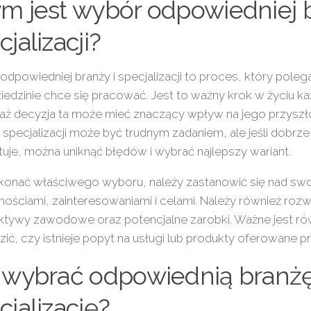
m jest wybór odpowiedniej b
cjalizacji?
dpowiedniej branży i specjalizacji to proces, który polega
dziedzinie chce się pracować. Jest to ważny krok w życiu 
aż decyzja ta może mieć znaczący wpływ na jego przyszł
i specjalizacji może być trudnym zadaniem, ale jeśli dobrze
uje, można uniknąć błędów i wybrać najlepszy wariant.
konać właściwego wyboru, należy zastanowić się nad swo
nościami, zainteresowaniami i celami. Należy również roz
ktywy zawodowe oraz potencjalne zarobki. Ważne jest ró
ić, czy istnieje popyt na usługi lub produkty oferowane p
 wybrać odpowiednią branżę
cjalizację?