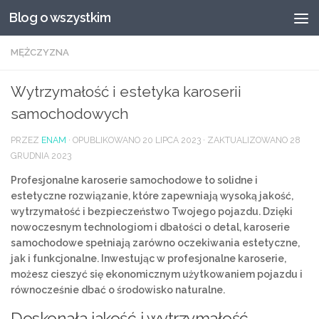
Blog o wszystkim
Przeskocz do treści
MĘŻCZYZNA
Wytrzymałość i estetyka karoserii
samochodowych
PRZEZ
ENAM
· OPUBLIKOWANO
20 LIPCA 2023
· ZAKTUALIZOWANO
28
GRUDNIA 2023
Profesjonalne karoserie samochodowe to solidne i
estetyczne rozwiązanie, które zapewniają wysoką jakość,
wytrzymałość i bezpieczeństwo Twojego pojazdu. Dzięki
nowoczesnym technologiom i dbałości o detal, karoserie
samochodowe spełniają zarówno oczekiwania estetyczne,
jak i funkcjonalne. Inwestując w profesjonalne karoserie,
możesz cieszyć się ekonomicznym użytkowaniem pojazdu i
równocześnie dbać o środowisko naturalne.
Doskonała jakość i wytrzymałość