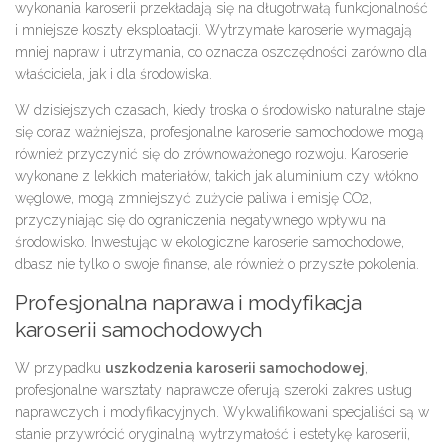
wykonania karoserii przekładają się na długotrwałą funkcjonalność
i mniejsze koszty eksploatacji. Wytrzymałe karoserie wymagają
mniej napraw i utrzymania, co oznacza oszczędności zarówno dla
właściciela, jak i dla środowiska.
W dzisiejszych czasach, kiedy troska o środowisko naturalne staje
się coraz ważniejsza, profesjonalne karoserie samochodowe mogą
również przyczynić się do zrównoważonego rozwoju. Karoserie
wykonane z lekkich materiałów, takich jak aluminium czy włókno
węglowe, mogą zmniejszyć zużycie paliwa i emisję CO2,
przyczyniając się do ograniczenia negatywnego wpływu na
środowisko. Inwestując w ekologiczne karoserie samochodowe,
dbasz nie tylko o swoje finanse, ale również o przyszłe pokolenia.
Profesjonalna naprawa i modyfikacja
karoserii samochodowych
W przypadku
uszkodzenia karoserii samochodowej
,
profesjonalne warsztaty naprawcze oferują szeroki zakres usług
naprawczych i modyfikacyjnych. Wykwalifikowani specjaliści są w
stanie przywrócić oryginalną wytrzymałość i estetykę karoserii,