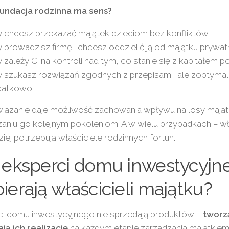
fundacja rodzinna ma sens?
 chcesz przekazać majątek dzieciom bez konfliktów
 prowadzisz firmę i chcesz oddzielić ją od majątku prywa
 zależy Ci na kontroli nad tym, co stanie się z kapitałem p
 szukasz rozwiązań zgodnych z przepisami, ale zoptyma
datkowo
wiązanie daje możliwość zachowania wpływu na losy mają
aniu go kolejnym pokoleniom. A w wielu przypadkach – w
ziej potrzebują właściciele rodzinnych fortun.
 eksperci domu inwestycyjn
ierają właścicieli majątku?
ci domu inwestycyjnego nie sprzedają produktów –
tworzą
ją ich realizację
na każdym etapie zarządzania majątkie