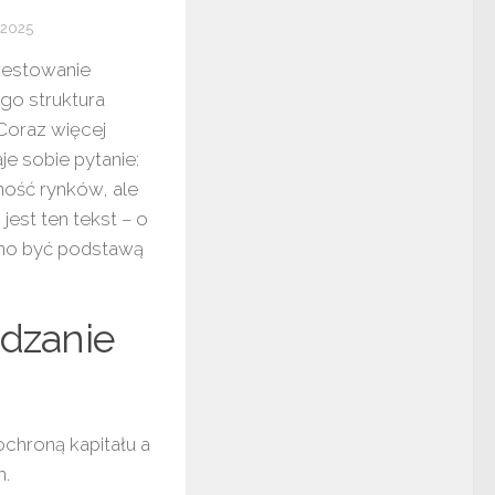
 2025
nwestowanie
go struktura
Coraz więcej
je sobie pytanie:
ność rynków, ale
jest ten tekst – o
nno być podstawą
ądzanie
chroną kapitału a
m.