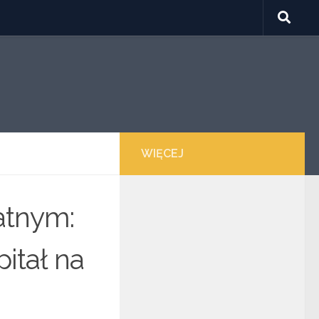
WIĘCEJ
atnym:
itał na