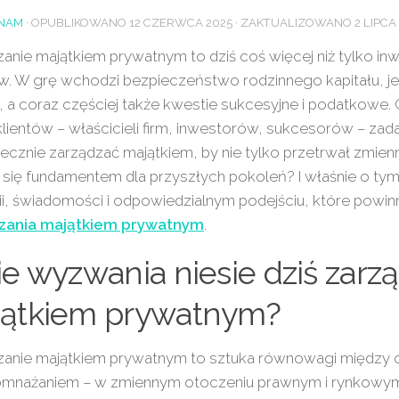
NAM
· OPUBLIKOWANO
12 CZERWCA 2025
· ZAKTUALIZOWANO
2 LIPCA
anie majątkiem prywatnym to dziś coś więcej niż tylko i
. W grę wchodzi bezpieczeństwo rodzinnego kapitału, je
 a coraz częściej także kwestie sukcesyjne i podatkowe. 
lientów – właścicieli firm, inwestorów, sukcesorów – zada
tecznie zarządzać majątkiem, by nie tylko przetrwał zmien
ł się fundamentem dla przyszłych pokoleń? I właśnie o tym 
ii, świadomości i odpowiedzialnym podejściu, które powi
zania majątkiem prywatnym
.
ie wyzwania niesie dziś zarz
ątkiem prywatnym?
zanie majątkiem prywatnym to sztuka równowagi między o
omnażaniem – w zmiennym otoczeniu prawnym i rynkowy