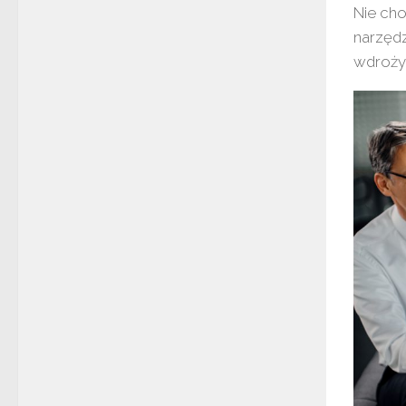
Nie cho
narzędz
wdroży