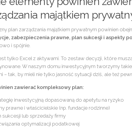
ie elementy powinien zawier
ządzania majątkiem prywat
zny plan zarządzania majątkiem prywatnym powinien obe
ycje, zabezpieczenia prawne, plan sukcesji i aspekty 
owo i spójnie.
jest tylko Excel z aktywami. To zestaw decyzji, które musz
ynowane. W naszym domu inwestycyjnym tworzymy takie 
i – tak, by mieli nie tylko jasność sytuacji dziś, ale też pew
inien zawierać kompleksowy plan:
ategię inwestycyjną dopasowaną do apetytu na ryzyko
y prawne i właścicielskie (np. fundacje rodzinne)
n sukcesji lub sprzedaży firmy
wiązania optymalizacji podatkowej