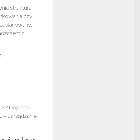
nia struktura
tkowania czy
o zaplanowany,
mczasem z
:
cel? Dopiero
 – zarządzanie