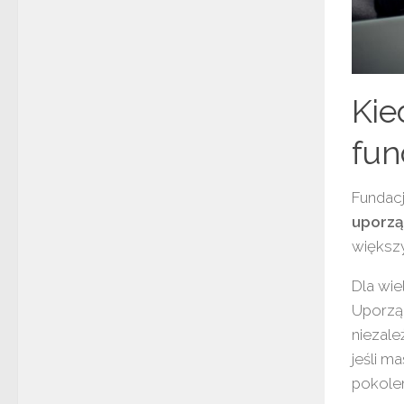
Kie
fun
Fundacj
uporzą
większ
Dla wie
Uporząd
niezale
jeśli m
pokolen