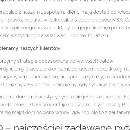
racując z naszym zespołem, klienci mają dostęp do wiedz
cji, prawa, podatków, sukcesji, a także procesów M&A. C
ma przypisanego doradcę, który zna jego historię i potrzeby
 sam wszystkiego analizować – robimy to razem.
pieramy naszych klientów:
rzymy strategie dopasowane do wartości i celów
rdynujemy pracę z prawnikami, doradcami podatkowymi,
agamy w momentach zmian: sprzedaży firmy, rozwodów,
itorujemy cały portfel i reagujemy, gdy sytuacja tego w
aca z domem inwestycyjnym to nie jednorazowe spotkanie
wieloletnia – która procentuje spokojem i stabilnością. 
a się majątkiem dopiero wtedy, gdy robi się to z zaufany
 – najczęściej zadawane pyt