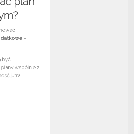
ać plan
nym?
jmować
podatkowe
–
ą być
plany wspólnie z
ność jutra.