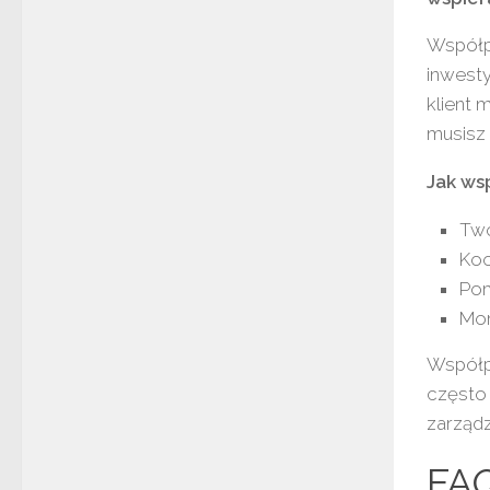
Współp
inwesty
klient 
musisz
Jak ws
Two
Koo
Pom
Mon
Współpr
często 
zarządz
FAQ