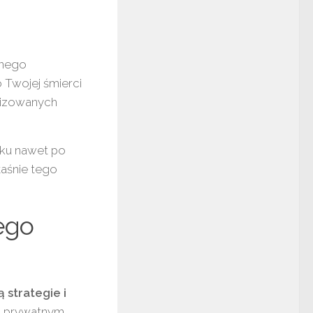
tnego
o Twojej śmierci
lizowanych
tku nawet po
łaśnie tego
ego
 strategie i
m prywatnym.