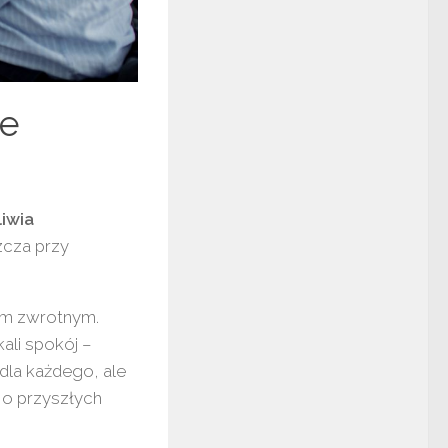
ie
iwia
zcza przy
tem zwrotnym.
ali spokój –
 dla każdego, ale
z o przyszłych