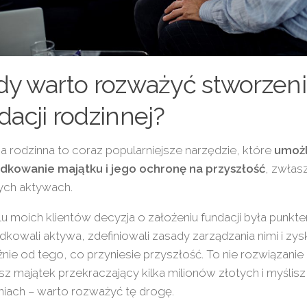
dy warto rozważyć stworzen
dacji rodzinnej?
a rodzinna to coraz popularniejsze narzędzie, które
umożl
dkowanie majątku i jego ochronę na przyszłość
, zwłas
ych aktywach.
lu moich klientów decyzja o założeniu fundacji była punk
kowali aktywa, zdefiniowali zasady zarządzania nimi i zysk
żnie od tego, co przyniesie przyszłość. To nie rozwiązanie
asz majątek przekraczający kilka milionów złotych i myślis
iach – warto rozważyć tę drogę.