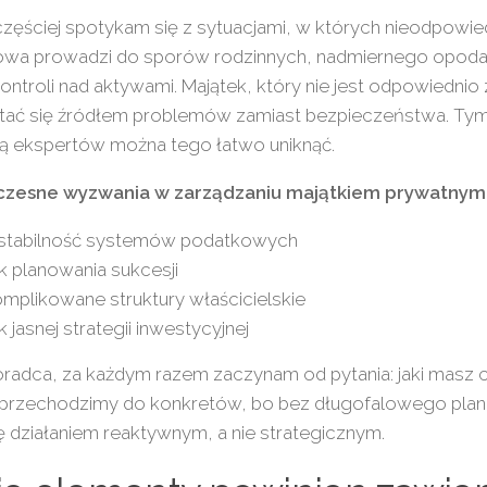
zęściej spotykam się z sytuacjami, w których nieodpowied
owa prowadzi do sporów rodzinnych, nadmiernego opoda
kontroli nad aktywami. Majątek, który nie jest odpowiedni
tać się źródłem problemów zamiast bezpieczeństwa. Ty
 ekspertów można tego łatwo uniknąć.
zesne wyzwania w zarządzaniu majątkiem prywatnym
stabilność systemów podatkowych
k planowania sukcesji
mplikowane struktury właścicielskie
k jasnej strategii inwestycyjnej
radca, za każdym razem zaczynam od pytania: jaki masz 
przechodzimy do konkretów, bo bez długofalowego planu
ię działaniem reaktywnym, a nie strategicznym.