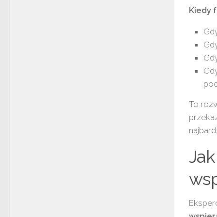
Kiedy 
Gdy
Gdy
Gdy
Gdy
po
To roz
przekaz
najbard
Jak
wsp
Eksper
wspiera