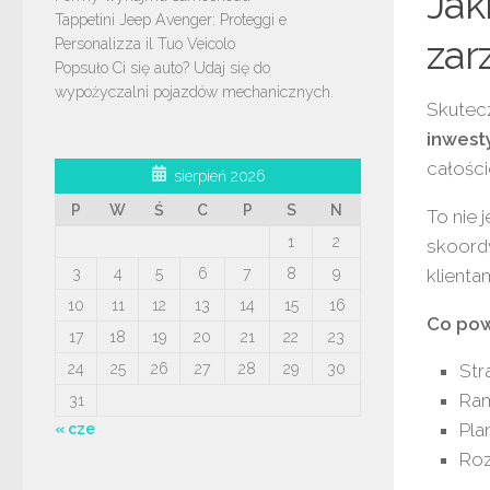
Jak
Tappetini Jeep Avenger: Proteggi e
zar
Personalizza il Tuo Veicolo
Popsuło Ci się auto? Udaj się do
wypożyczalni pojazdów mechanicznych.
Skutec
inwest
całości
sierpień 2026
P
W
Ś
C
P
S
N
To nie 
1
2
skoord
3
4
5
6
7
8
9
klientam
10
11
12
13
14
15
16
Co pow
17
18
19
20
21
22
23
24
25
26
27
28
29
30
Str
Ram
31
Pla
« cze
Roz