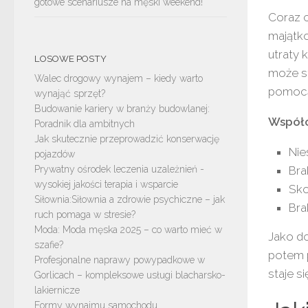
gotowe scenariusze na męski weekend!
Coraz c
majątk
utraty 
LOSOWE POSTY
może s
Walec drogowy wynajem – kiedy warto
pomocą
wynająć sprzęt?
Budowanie kariery w branży budowlanej:
Współc
Poradnik dla ambitnych
Jak skutecznie przeprowadzić konserwację
Nie
pojazdów
Prywatny ośrodek leczenia uzależnień -
Bra
wysokiej jakości terapia i wsparcie
Sko
Siłownia:Siłownia a zdrowie psychiczne – jak
Bra
ruch pomaga w stresie?
Moda: Moda męska 2025 – co warto mieć w
Jako do
szafie?
potem 
Profesjonalne naprawy powypadkowe w
staje s
Gorlicach – kompleksowe usługi blacharsko-
lakiernicze
Formy wynajmu samochodu