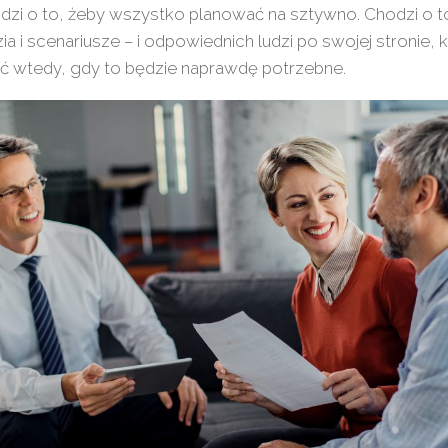
dzi o to, żeby wszystko planować na sztywno. Chodzi o t
ia i scenariusze – i odpowiednich ludzi po swojej stronie,
ć wtedy, gdy to będzie naprawdę potrzebne.