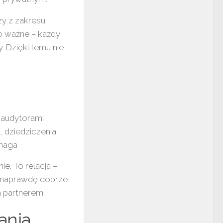
y z zakresu
o ważne – każdy
. Dzięki temu nie
 audytorami
 dziedziczenia
ymaga
. To relacja –
Bo naprawdę dobrze
m partnerem.
ania