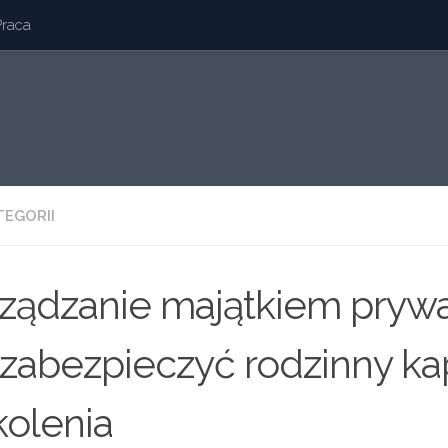
Praca
TEGORII
ządzanie majątkiem pryw
 zabezpieczyć rodzinny kap
olenia