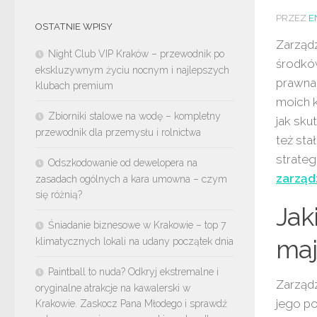
PRZEZ
E
OSTATNIE WPISY
Zarządz
Night Club VIP Kraków – przewodnik po
środków
ekskluzywnym życiu nocnym i najlepszych
prawna,
klubach premium
moich k
Zbiorniki stalowe na wodę – kompletny
jak sku
przewodnik dla przemysłu i rolnictwa
też sta
strateg
Odszkodowanie od dewelopera na
zarząd
zasadach ogólnych a kara umowna – czym
się różnią?
Jak
Śniadanie biznesowe w Krakowie – top 7
maj
klimatycznych lokali na udany początek dnia
Paintball to nuda? Odkryj ekstremalne i
Zarząd
oryginalne atrakcje na kawalerski w
jego p
Krakowie. Zaskocz Pana Młodego i sprawdź