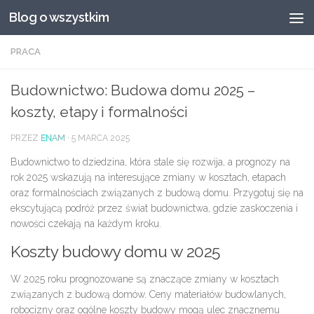
Blog o wszystkim
Przeskocz do treści
PRACA
Budownictwo: Budowa domu 2025 –
koszty, etapy i formalności
PRZEZ
ENAM
·
5 MARCA 2025
Budownictwo to dziedzina, która stale się rozwija, a prognozy na
rok 2025 wskazują na interesujące zmiany w kosztach, etapach
oraz formalnościach związanych z budową domu. Przygotuj się na
ekscytującą podróż przez świat budownictwa, gdzie zaskoczenia i
nowości czekają na każdym kroku.
Koszty budowy domu w 2025
W 2025 roku prognozowane są znaczące zmiany w kosztach
związanych z budową domów. Ceny materiałów budowlanych,
robocizny oraz ogólne koszty budowy mogą ulec znacznemu