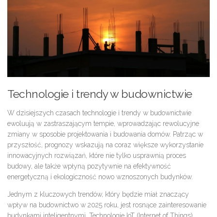
Technologie i trendy w budownictwie
W dzisiejszych czasach technologie i trendy w budownictwie
ewoluują w zastraszającym tempie, wprowadzając rewolucyjne
zmiany w sposobie projektowania i budowania domów. Patrząc w
przyszłość, prognozy wskazują na coraz większe wykorzystanie
innowacyjnych rozwiązań, które nie tylko usprawnią proces
budowy, ale także wpłyną pozytywnie na efektywność
energetyczną i ekologiczność nowo wznoszonych budynków.
Jednym z kluczowych trendów, który będzie miał znaczący
wpływ na budownictwo w 2025 roku, jest rosnące zainteresowanie
budynkami inteligentnymi. Technologie IoT (Internet of Things)