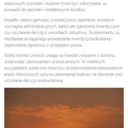
właściwych zezwoleń, budowa może być zatrzymana, co
prowadzi do opóźnień i dodatkowych kosztów.
Ponadto, należy pamiętać o konieczności spełnienia wszelkich
wymogów administracyjnych, takich jak zgłoszenia inwestycyjne
czy uzyskanie decyzji o warunkach zabudowy. Te dokumenty są
niezbędne do legalnego prowadzenia inwestycji budowlanej i
zapewnienia zgodności z przepisami prawa.
Warto również zwrócić uwagę na kwestie związane z ochroną
środowiska i planowaniem przestrzennym. W niektórych
przypadkach konieczne może być przeprowadzenie odpowiednich
analiz dotyczących wpływu planowanej budowy na otoczenie oraz
uzyskanie decyzji środowiskowej.