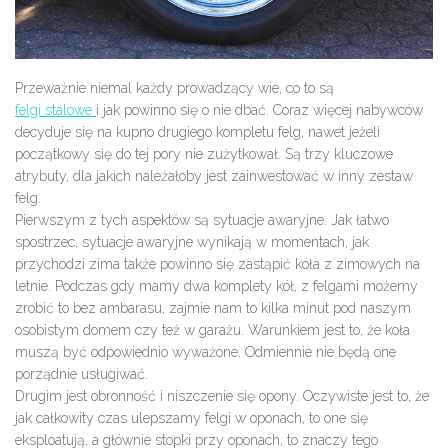
Przeważnie niemal każdy prowadzący wie, co to są
felgi stalowe
i jak powinno się o nie dbać. Coraz więcej nabywców
decyduje się na kupno drugiego kompletu felg, nawet jeżeli
początkowy się do tej pory nie zużytkował. Są trzy kluczowe
atrybuty, dla jakich należałoby jest zainwestować w inny zestaw
felg.
Pierwszym z tych aspektów są sytuacje awaryjne. Jak łatwo
spostrzec, sytuacje awaryjne wynikają w momentach, jak
przychodzi zima także powinno się zastąpić koła z zimowych na
letnie. Podczas gdy mamy dwa komplety kół, z felgami możemy
zrobić to bez ambarasu, zajmie nam to kilka minut pod naszym
osobistym domem czy też w garażu. Warunkiem jest to, że koła
muszą być odpowiednio wyważone. Odmiennie nie będą one
porządnie usługiwać.
Drugim jest obronność i niszczenie się opony. Oczywiste jest to, że
jak całkowity czas ulepszamy felgi w oponach, to one się
eksploatują, a głównie stopki przy oponach, to znaczy tego