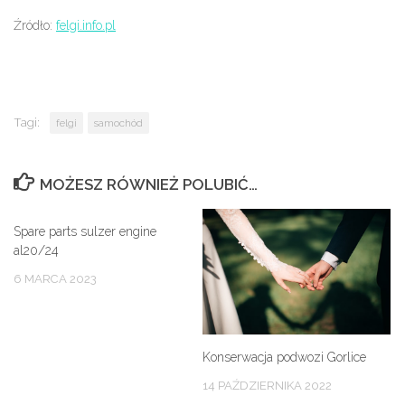
Źródło:
felgi.info.pl
Tagi:
felgi
samochód
MOŻESZ RÓWNIEŻ POLUBIĆ…
Spare parts sulzer engine
al20/24
6 MARCA 2023
Konserwacja podwozi Gorlice
14 PAŹDZIERNIKA 2022