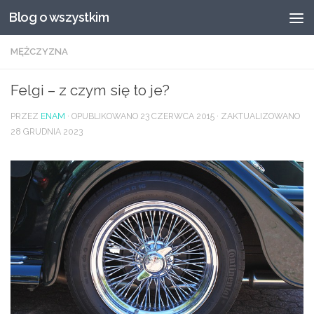
Blog o wszystkim
Przeskocz do treści
MĘŻCZYZNA
Felgi – z czym się to je?
PRZEZ
ENAM
· OPUBLIKOWANO
23 CZERWCA 2015
· ZAKTUALIZOWANO
28 GRUDNIA 2023