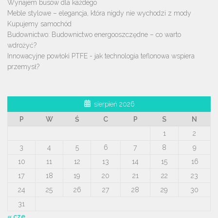
Wynajem busów dla każdego
Meble stylowe – elegancja, która nigdy nie wychodzi z mody
Kupujemy samochód
Budownictwo: Budownictwo energooszczędne – co warto
wdrożyć?
Innowacyjne powłoki PTFE - jak technologia teflonowa wspiera
przemysł?
sierpień 2026
P
W
Ś
C
P
S
N
1
2
3
4
5
6
7
8
9
10
11
12
13
14
15
16
17
18
19
20
21
22
23
24
25
26
27
28
29
30
31
« cze