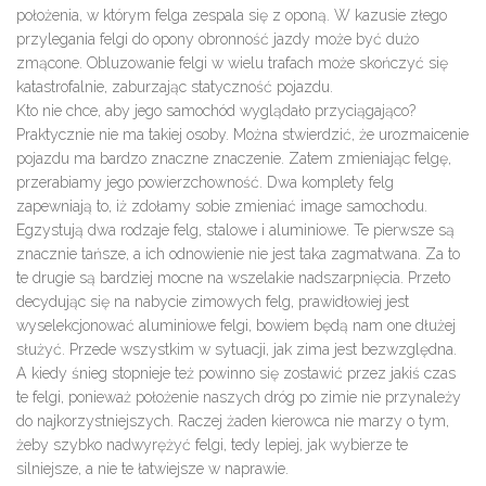
położenia, w którym felga zespala się z oponą. W kazusie złego
przylegania felgi do opony obronność jazdy może być dużo
zmącone. Obluzowanie felgi w wielu trafach może skończyć się
katastrofalnie, zaburzając statyczność pojazdu.
Kto nie chce, aby jego samochód wyglądało przyciągająco?
Praktycznie nie ma takiej osoby. Można stwierdzić, że urozmaicenie
pojazdu ma bardzo znaczne znaczenie. Zatem zmieniając felgę,
przerabiamy jego powierzchowność. Dwa komplety felg
zapewniają to, iż zdołamy sobie zmieniać image samochodu.
Egzystują dwa rodzaje felg, stalowe i aluminiowe. Te pierwsze są
znacznie tańsze, a ich odnowienie nie jest taka zagmatwana. Za to
te drugie są bardziej mocne na wszelakie nadszarpnięcia. Przeto
decydując się na nabycie zimowych felg, prawidłowiej jest
wyselekcjonować aluminiowe felgi, bowiem będą nam one dłużej
służyć. Przede wszystkim w sytuacji, jak zima jest bezwzględna.
A kiedy śnieg stopnieje też powinno się zostawić przez jakiś czas
te felgi, ponieważ położenie naszych dróg po zimie nie przynależy
do najkorzystniejszych. Raczej żaden kierowca nie marzy o tym,
żeby szybko nadwyrężyć felgi, tedy lepiej, jak wybierze te
silniejsze, a nie te łatwiejsze w naprawie.