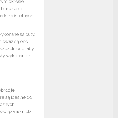
 tym okresie
ed mrozem i
a kilka istotnych
wykonane są buty.
nieważ są one
szczelnione, aby
były wykonane z
obrać je
re są idealne do
ycznych
rozwiązaniem dla