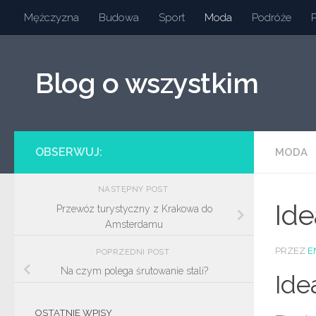
Mężczyzna
Budowa
Sport
Moda
Podróże
Przeskocz do treści
Blog o wszystkim
OBSERWUJ:
MODA
NASTĘPNY POST
Ide
Przewóz turystyczny z Krakowa do
Amsterdamu
PRZEZ
E
POPRZEDNI POST
Na czym polega śrutowanie stali?
Ide
OSTATNIE WPISY