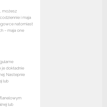
ni, możesz
codziennie i maja
iegowce natomiast
h – maja one
egularne
 je dokładnie
ej. Nastepnie
j lub
 flanelowym
nej lub