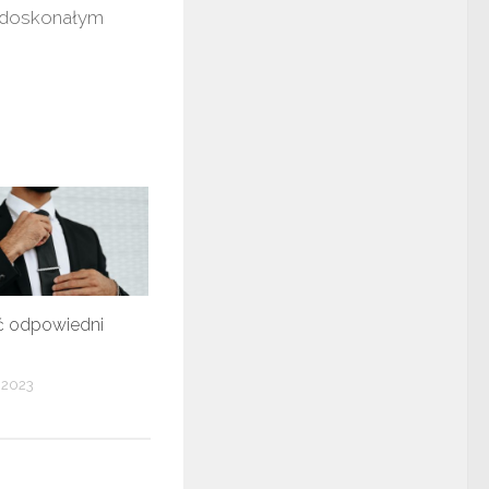
w doskonałym
ć odpowiedni
 2023