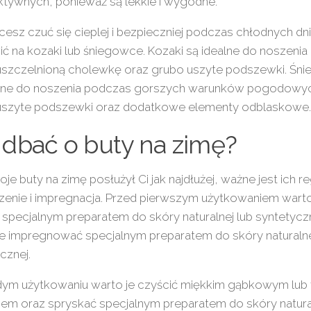
tywnych, ponieważ są lekkie i wygodne.
hcesz czuć się cieplej i bezpieczniej podczas chłodnych d
ć na kozaki lub śniegowce. Kozaki są idealne do noszenia 
uszczelnioną cholewkę oraz grubo uszyte podszewki. Śn
alne do noszenia podczas gorszych warunków pogodowyc
uszyte podszewki oraz dodatkowe elementy odblaskowe.
 dbać o buty na zimę?
je buty na zimę posłużył Ci jak najdłużej, ważne jest ich r
enie i impregnacja. Przed pierwszym użytkowaniem warto
specjalnym preparatem do skóry naturalnej lub syntetyczn
je impregnować specjalnym preparatem do skóry naturalne
cznej.
dym użytkowaniu warto je czyścić miękkim gąbkowym lub
iem oraz spryskać specjalnym preparatem do skóry natural