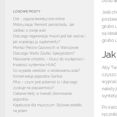
osób ak
LOSOWE POSTY
Jeśli c
postawi
Osk - zajęcia teoretyczne online
Motoryzacja: Remont samochodu: Jak
grubo 
zadbać o swoje auto
są ide
Dlaczego regeneracja mięśni jest tak ważna i
grubo 
jak wspierają ją suplementy?
Montaż Pieców Gazowych w Warszawie:
Jak
Dlaczego Warto Zaufać Specjalistom?
Malowanie chłodnic – Klucz do wydajności i
trwałości systemów HVAC
Aby Two
Co wypada wiedzieć o woskowaniu auta?
czyszcz
Konserwacja pojazdów Gorlice
wyprać 
PA11 – czym jest poliamid 11 i dlaczego
zyskuje na popularności?
należy 
Ciekawe fakty w kwestii złomowanie
syntety
pojazdów.
Kapelusze dla mężczyzn: Stylowe dodatki
Po każ
na jesień
ręcznik