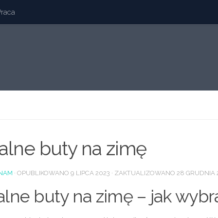
Praca
alne buty na zimę
NAM
· OPUBLIKOWANO
9 LIPCA 2023
· ZAKTUALIZOWANO
28 GRUDNIA 
alne buty na zimę – jak wybr