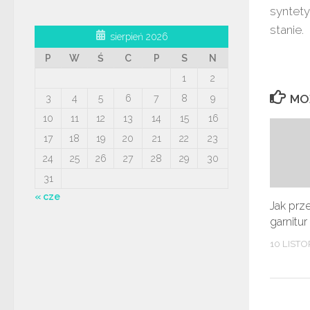
syntet
stanie.
sierpień 2026
P
W
Ś
C
P
S
N
1
2
MO
3
4
5
6
7
8
9
10
11
12
13
14
15
16
17
18
19
20
21
22
23
24
25
26
27
28
29
30
31
« cze
Jak pr
garnitur
10 LISTO