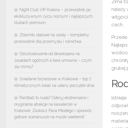
Zima to
należy 
Night Club VIP Kraków – przewodnik po
ekskluzywnym życiu nocnym i najlepszych
wilgoci
klubach premium
cech.
Zbiorniki stalowe na wodę – kompletny
Przede 
przewodnik dla przemysłu i rolnictwa
Najleps
wodood
Odszkodowanie od dewelopera na
chronił
zasadach ogólnych a kara umowna – czym
się różnią?
grubej 
Śniadanie biznesowe w Krakowie – top 7
Rod
klimatycznych lokali na udany początek dnia
Istniej
Paintball to nuda? Odkryj ekstremalne i
oryginalne atrakcje na kawalerski w
odpowie
Krakowie. Zaskocz Pana Młodego i sprawdź
noszeni
gotowe scenariusze na męski weekend!
materia