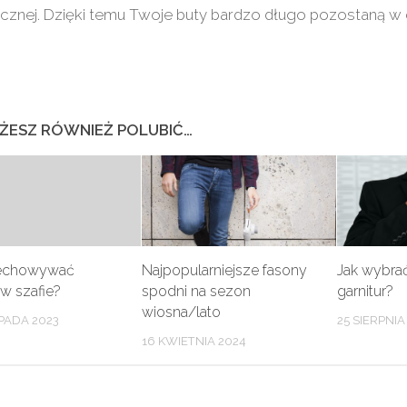
ycznej. Dzięki temu Twoje buty bardzo długo pozostaną 
ŻESZ RÓWNIEŻ POLUBIĆ…
zechowywać
Najpopularniejsze fasony
Jak wybra
 w szafie?
spodni na sezon
garnitur?
wiosna/lato
PADA 2023
25 SIERPNIA
16 KWIETNIA 2024