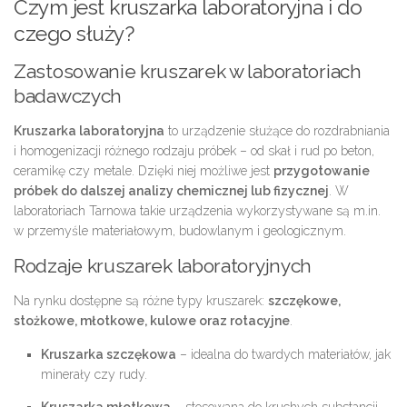
Czym jest kruszarka laboratoryjna i do
czego służy?
Zastosowanie kruszarek w laboratoriach
badawczych
Kruszarka laboratoryjna
to urządzenie służące do rozdrabniania
i homogenizacji różnego rodzaju próbek – od skał i rud po beton,
ceramikę czy metale. Dzięki niej możliwe jest
przygotowanie
próbek do dalszej analizy chemicznej lub fizycznej
. W
laboratoriach Tarnowa takie urządzenia wykorzystywane są m.in.
w przemyśle materiałowym, budowlanym i geologicznym.
Rodzaje kruszarek laboratoryjnych
Na rynku dostępne są różne typy kruszarek:
szczękowe,
stożkowe, młotkowe, kulowe oraz rotacyjne
.
Kruszarka szczękowa
– idealna do twardych materiałów, jak
minerały czy rudy.
Kruszarka młotkowa
– stosowana do kruchych substancji,