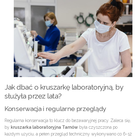
Jak dbać o kruszarkę laboratoryjną, by
służyła przez lata?
Konserwacja i regularne przeglądy
Regularna konserwacja to klucz do bezawaryjnej pracy. Zaleca się,
by
kruszarka laboratoryjna Tarnów
była czyszczona po
każdym użyciu, a pełen przegląd techniczny wykonywano co 6–12