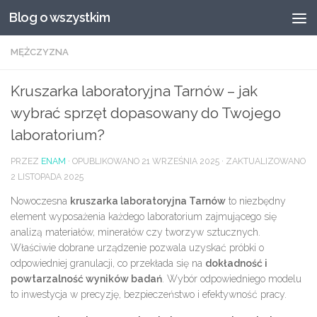
Blog o wszystkim
Przeskocz do treści
MĘŻCZYZNA
Kruszarka laboratoryjna Tarnów – jak
wybrać sprzęt dopasowany do Twojego
laboratorium?
PRZEZ
ENAM
· OPUBLIKOWANO
21 WRZEŚNIA 2025
· ZAKTUALIZOWANO
2 LISTOPADA 2025
Nowoczesna
kruszarka laboratoryjna Tarnów
to niezbędny
element wyposażenia każdego laboratorium zajmującego się
analizą materiałów, minerałów czy tworzyw sztucznych.
Właściwie dobrane urządzenie pozwala uzyskać próbki o
odpowiedniej granulacji, co przekłada się na
dokładność i
powtarzalność wyników badań
. Wybór odpowiedniego modelu
to inwestycja w precyzję, bezpieczeństwo i efektywność pracy.