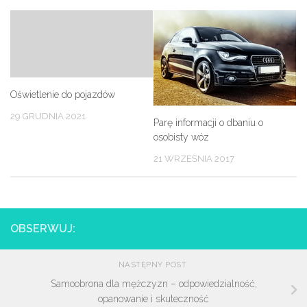
Oświetlenie do pojazdów
29 GRUDNIA 2021
Parę informacji o dbaniu o
osobisty wóz
21 WRZEŚNIA 2017
OBSERWUJ:
NASTĘPNY POST
Samoobrona dla mężczyzn – odpowiedzialność,
opanowanie i skuteczność