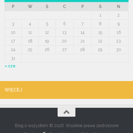
P
W
Ś
C
P
S
N
1
2
3
4
5
6
7
8
9
10
11
12
13
14
15
16
17
18
19
20
21
22
23
24
25
26
27
28
29
30
31
« cze
WIĘCEJ
Blog o wszystkim © 2026. Wszelkie prawa zastrzeżone