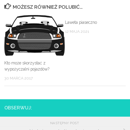
MOŻESZ RÓWNIEŻ POLUBIĆ…
Laweta piaseczno
12 MAJA 2021
Kto może skorzystać z
wypożyczalni pojazdów?
30 MARCA 2017
OBSERWUJ:
NASTĘPNY POST