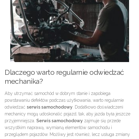
Dlaczego warto regularnie odwiedzać
mechanika?
Aby utrzymać samochód w dobrym stanie i zapobiega
powstawaniu defektów podczas użytkowania, warto regularnie
odwiedzać
serwis samochodowy
. Dodatkowo doświadczeni
mechanicy mogą udoskonalić pojazd, tak, aby jazda była jeszcze
przyjemniejsza.
Serwis samochodowy
zajmuje się przede
wszystkim naprawą, wymianą elementów samochodu i
przeglądem pojazdów. Możliwy jest również, lecz usługa zmiany