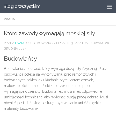
Blog o wszystkim
Przeskocz do treści
PRACA
Które zawody wymagają męskiej siły
PRZEZ
ENAM
· OPUBLIKOWANO
27 LIPCA 2023
· ZAKTUALIZOWANO
28
GRUDNIA 2023
Budowlańcy
Budowlaniec to zawód, który wymaga dużej siły fizycznej. Praca
budowlańca polega na wykonywaniu prac remontowych i
budowlanych, takich jak układanie płytek ceramicznych,
malowanie ścian, montaż okien i drzwi oraz inne prace
wymagające dużej siły. Budowlaniec musi mieć odpowiednie
umiejętności techniczne, aby wykonać swoją pracę dobrze. Musi
również posiadać silną posturę i być w stanie unieść ciężkie
materiały budowlane.