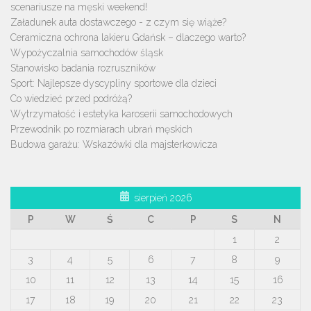
scenariusze na męski weekend!
Załadunek auta dostawczego - z czym się wiąże?
Ceramiczna ochrona lakieru Gdańsk – dlaczego warto?
Wypożyczalnia samochodów śląsk
Stanowisko badania rozruszników
Sport: Najlepsze dyscypliny sportowe dla dzieci
Co wiedzieć przed podróżą?
Wytrzymałość i estetyka karoserii samochodowych
Przewodnik po rozmiarach ubrań męskich
Budowa garażu: Wskazówki dla majsterkowicza
sierpień 2026
P
W
Ś
C
P
S
N
1
2
3
4
5
6
7
8
9
10
11
12
13
14
15
16
17
18
19
20
21
22
23