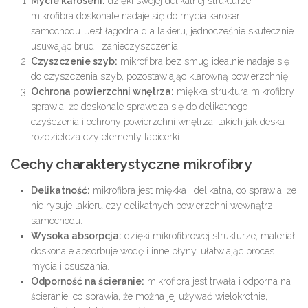
Mycie karoserii:
dzięki swojej delikatnej strukturze,
mikrofibra doskonale nadaje się do mycia karoserii
samochodu. Jest łagodna dla lakieru, jednocześnie skutecznie
usuwając brud i zanieczyszczenia.
Czyszczenie szyb:
mikrofibra bez smug idealnie nadaje się
do czyszczenia szyb, pozostawiając klarowną powierzchnię.
Ochrona powierzchni wnętrza:
miękka struktura mikrofibry
sprawia, że doskonale sprawdza się do delikatnego
czyśczenia i ochrony powierzchni wnętrza, takich jak deska
rozdzielcza czy elementy tapicerki.
Cechy charakterystyczne mikrofibry
Delikatność:
mikrofibra jest miękka i delikatna, co sprawia, że
nie rysuje lakieru czy delikatnych powierzchni wewnątrz
samochodu.
Wysoka absorpcja:
dzięki mikrofibrowej strukturze, materiał
doskonale absorbuje wodę i inne płyny, ułatwiając proces
mycia i osuszania.
Odporność na ścieranie:
mikrofibra jest trwała i odporna na
ścieranie, co sprawia, że można jej używać wielokrotnie,