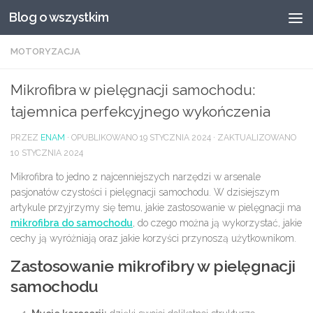
Blog o wszystkim
Przeskocz do treści
MOTORYZACJA
Mikrofibra w pielęgnacji samochodu:
tajemnica perfekcyjnego wykończenia
PRZEZ
ENAM
· OPUBLIKOWANO
19 STYCZNIA 2024
· ZAKTUALIZOWANO
10 STYCZNIA 2024
Mikrofibra to jedno z najcenniejszych narzędzi w arsenale
pasjonatów czystości i pielęgnacji samochodu. W dzisiejszym
artykule przyjrzymy się temu, jakie zastosowanie w pielęgnacji ma
mikrofibra do samochodu
, do czego można ją wykorzystać, jakie
cechy ją wyróżniają oraz jakie korzyści przynoszą użytkownikom.
Zastosowanie mikrofibry w pielęgnacji
samochodu