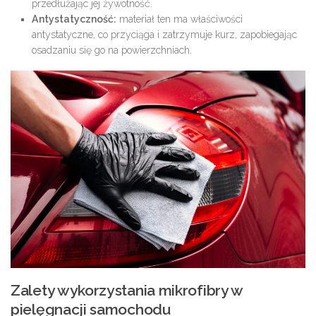
przedłużając jej żywotność.
Antystatyczność:
materiał ten ma właściwości
antystatyczne, co przyciąga i zatrzymuje kurz, zapobiegając
osadzaniu się go na powierzchniach.
Zalety wykorzystania mikrofibry w
pielęgnacji samochodu