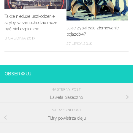
Także nieduże uszkodzenie
szyby w samochodzie może
Jakie zyski daje złomowanie
być niebezpieczne
pojazdów?
8 GRUDNIA 2017
27 LIPCA 2016
OBSERWUJ:
NASTĘPNY POST
Laweta piaseczno
POPRZEDNI POST
Filtry powietrza oleju