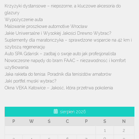
Krzyżyki dystansowe – niepozorne, a kluczowe akcesoria do
glazury
Wypożyczenie auta
Malowanie proszkowe automotive Wrocław
Jakie Uniwersalne i Wysokiej Jakości Drewno Wybrać?
Suplementy dla maratończyka – sprawdzone wsparcie na 42 km i
szybszą regenerację
Auto SPA Gdańsk – zadbaj o swoje auto jak profesjonalista
Nowoczesne napędy do bram FAAC – niezawodność i komfort
użytkowania
Jaka rakieta do tenisa: Poradnik dla tenisistów amatorów
Jaki portfel męski wybrać?
Okna VEKA Katowice – Jakość, która przetrwa pokolenia
sierpień 2026
P
W
Ś
C
P
S
N
1
2