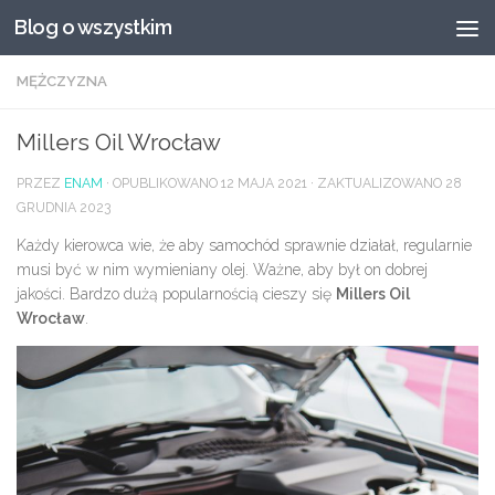
Blog o wszystkim
Przeskocz do treści
MĘŻCZYZNA
Millers Oil Wrocław
PRZEZ
ENAM
· OPUBLIKOWANO
12 MAJA 2021
· ZAKTUALIZOWANO
28
GRUDNIA 2023
Każdy kierowca wie, że aby samochód sprawnie działał, regularnie
musi być w nim wymieniany olej. Ważne, aby był on dobrej
jakości. Bardzo dużą popularnością cieszy się
Millers Oil
Wrocław
.