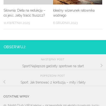
Siłownia: Dieta na redukcję –
Idealny wizerunek ratownika
co jeść, żeby tracić tłuszcz?
wodnego
11 KWIETNIA 2025
6 GRUDNIA 2023
OBSERWUJ:
NASTĘPNY POST
Sport:Najlepsze gadżety sportowe na start
POPRZEDNI POST
Sport: Jak trenować z kontuzją – mity i fakty
OSTATNIE WPISY
Night Club VIP Kraków – przewodnik po ekskluzywnym życiu