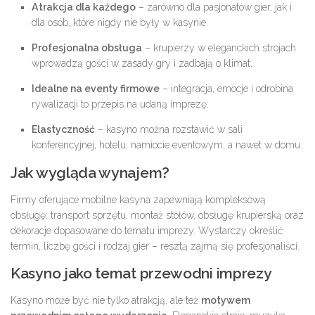
Atrakcja dla każdego
– zarówno dla pasjonatów gier, jak i
dla osób, które nigdy nie były w kasynie.
Profesjonalna obsługa
– krupierzy w eleganckich strojach
wprowadzą gości w zasady gry i zadbają o klimat.
Idealne na eventy firmowe
– integracja, emocje i odrobina
rywalizacji to przepis na udaną imprezę.
Elastyczność
– kasyno można rozstawić w sali
konferencyjnej, hotelu, namiocie eventowym, a nawet w domu.
Jak wygląda wynajem?
Firmy oferujące mobilne kasyna zapewniają kompleksową
obsługę: transport sprzętu, montaż stołów, obsługę krupierską oraz
dekoracje dopasowane do tematu imprezy. Wystarczy określić
termin, liczbę gości i rodzaj gier – resztą zajmą się profesjonaliści.
Kasyno jako temat przewodni imprezy
Kasyno może być nie tylko atrakcją, ale też
motywem