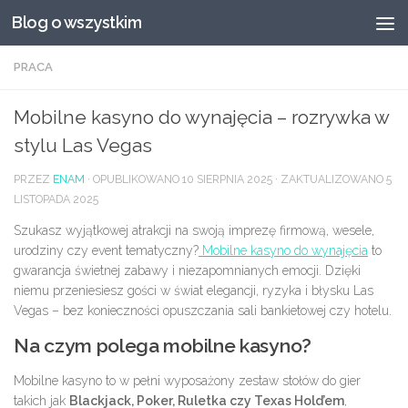
Blog o wszystkim
Przeskocz do treści
PRACA
Mobilne kasyno do wynajęcia – rozrywka w
stylu Las Vegas
PRZEZ
ENAM
· OPUBLIKOWANO
10 SIERPNIA 2025
· ZAKTUALIZOWANO
5
LISTOPADA 2025
Szukasz wyjątkowej atrakcji na swoją imprezę firmową, wesele,
urodziny czy event tematyczny?
Mobilne kasyno do wynajęcia
to
gwarancja świetnej zabawy i niezapomnianych emocji. Dzięki
niemu przeniesiesz gości w świat elegancji, ryzyka i błysku Las
Vegas – bez konieczności opuszczania sali bankietowej czy hotelu.
Na czym polega mobilne kasyno?
Mobilne kasyno to w pełni wyposażony zestaw stołów do gier
takich jak
Blackjack, Poker, Ruletka czy Texas Hold’em
,