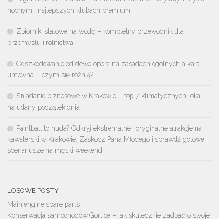
nocnym i najlepszych klubach premium
Zbiorniki stalowe na wodę – kompletny przewodnik dla
przemysłu i rolnictwa
Odszkodowanie od dewelopera na zasadach ogólnych a kara
umowna – czym się różnią?
Śniadanie biznesowe w Krakowie – top 7 klimatycznych lokali
na udany początek dnia
Paintball to nuda? Odkryj ekstremalne i oryginalne atrakcje na
kawalerski w Krakowie. Zaskocz Pana Młodego i sprawdź gotowe
scenariusze na męski weekend!
LOSOWE POSTY
Main engine spare parts
Konserwacja samochodów Gorlice – jak skutecznie zadbać o swoje