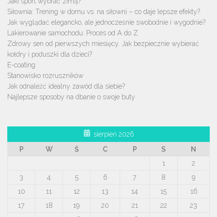
Jaki sport wybrać zimą?
Siłownia: Trening w domu vs. na siłowni – co daje lepsze efekty?
Jak wyglądać elegancko, ale jednocześnie swobodnie i wygodnie?
Lakierowanie samochodu: Proces od A do Z
Zdrowy sen od pierwszych miesięcy. Jak bezpiecznie wybierać
kołdry i poduszki dla dzieci?
E-coating
Stanowisko rozruszników
Jak odnaleźć idealny zawód dla siebie?
Najlepsze sposoby na dbanie o swoje buty
sierpień 2026
P
W
Ś
C
P
S
N
1
2
3
4
5
6
7
8
9
10
11
12
13
14
15
16
17
18
19
20
21
22
23