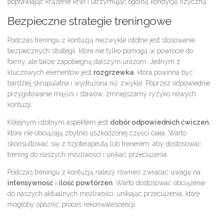
poprawiając krążenie krwi i utrzymując ogólną kondycję fizyczną.
Bezpieczne strategie treningowe
Podczas treningu z kontuzją niezwykle istotne jest stosowanie
bezpiecznych strategii, które nie tylko pomogą w powrocie do
formy, ale także zapobiegną dalszym urazom. Jednym z
kluczowych elementów jest
rozgrzewka
, która powinna być
bardziej skrupulatna i wydłużona niż zwykle. Poprzez odpowiednie
przygotowanie mięśni i stawów, zmniejszamy ryzyko nowych
kontuzji.
Kolejnym istotnym aspektem jest
dobór odpowiednich ćwiczeń
,
które nie obciążają zbytnio uszkodzonej części ciała. Warto
skonsultować się z fizjoterapeutą lub trenerem, aby dostosować
trening do naszych możliwości i unikać przeciążenia.
Podczas treningu z kontuzją należy również zwracać uwagę na
intensywność
i
ilość powtórzeń
. Warto dostosować obciążenie
do naszych aktualnych możliwości, unikając przeciążenia, które
mogłoby opóźnić proces rekonwalescencji.