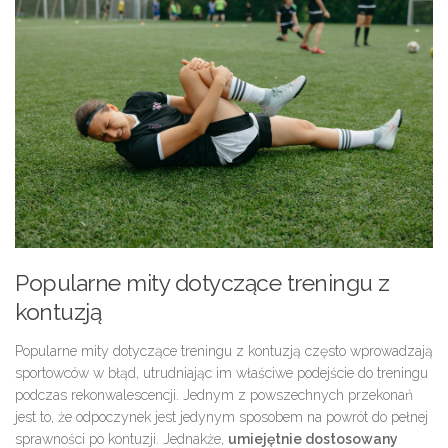
Popularne mity dotyczące treningu z
kontuzją
Popularne mity dotyczące treningu z kontuzją często wprowadzają
sportowców w błąd, utrudniając im właściwe podejście do treningu
podczas rekonwalescencji. Jednym z powszechnych przekonań
jest to, że odpoczynek jest jedynym sposobem na powrót do pełnej
sprawności po kontuzji. Jednakże,
umiejętnie dostosowany