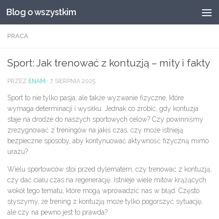
Blog o wszystkim
Przeskocz do treści
PRACA
Sport: Jak trenować z kontuzją – mity i fakty
PRZEZ
ENAM
·
7 SIERPNIA 2025
Sport to nie tylko pasja, ale także wyzwanie fizyczne, które
wymaga determinacji i wysiłku. Jednak co zrobić, gdy kontuzja
staje na drodze do naszych sportowych celów? Czy powinniśmy
zrezygnować z treningów na jakiś czas, czy może istnieją
bezpieczne sposoby, aby kontynuować aktywność fizyczną mimo
urazu?
Wielu sportowców stoi przed dylematem, czy trenować z kontuzją,
czy dać ciału czas na regenerację. Istnieje wiele mitów krążących
wokół tego tematu, które mogą wprowadzić nas w błąd. Często
słyszymy, że trening z kontuzją może tylko pogorszyć sytuację,
ale czy na pewno jest to prawda?