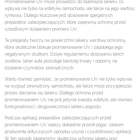
Promieniowanie UV może prowadzić do blaknięcia lakieru, co
wpływa nie tylko na estetykę samochodu, ale także na jego wartość
rynkową. Dlatego kluczowe jest stosowanie specjalnych
preparatów zabezpieczających, które zapewnią ochronę przed
szkodliwym działaniem promieni UV.
Te preparaty tworzą na powierzchni lakieru warstwę ochronną,
która skutecznie blokuje promieniowanie UV i zapobiega jego
negatywnym skutkom. Dzięki regularnemu stosowaniu takich
środków, lakier auta pozostaje bardziej trwały i odporny na
działanie czynników zewnętrznych.
Warto również pamiętać, że promieniowanie UV nie tylko wpływa
na wygląd zewnętrzny samochodu, ale także może przyspieszać
proces starzenia się lakieru. Dlatego ochrona przed
promieniowaniem UV nie jest jedynie kwestią estetyki, ale również
funkcjonalności i długowieczności lakieru pojazdu.
Podczas aplikacji preparatów zabezpieczających przed
promieniowaniem UV należy dokładnie przestrzegać zaleceń
producenta dotyczących sposobu użycia i częstotliwości aplikacji.
W ten sposób zapewnimy skuteczną ochronę lakieru oraz