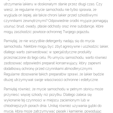
utrzymania lakieru w doskonałym stanie przez długi czas. Czy
wiesz, że regularne mycie samochodu nie tylko sprawia, że
wygląda on lepiej, ale także chroni lakier przed szkodliwymi
czynnikami zewnętrznymi? Odpowiednie środki myjące pomagają
usunąć brud, owady, ptasie odchody oraz inne substancje, które
mogą zaszkodzić powłoce ochronnej Twojego pojazdu.
Pamiętaj, że nie wszystkie detergenty nadają się do mycia
samochodu. Niektóre mogą być zbyt agresywne i uszkodzić lakier,
dlatego warto zainwestować w specjalistyczne produkty
przeznaczone do tego celu. Po umyciu samochodu, warto również
zastosować odpowiedni preparat konserwujący, który zapewni
dodatkową ochronę przed czynnikami atmosferycznymi.
Regularne stosowanie takich preparatów sprawi, że lakier będzie
dłużej utrzymywał swoje właściwości ochronne i estetyczne.
Pamiętaj również, że mycie samochodu w pełnym słońcu może
przynieść więcej szkody niż pożytku. Dlatego zaleca się
wykonanie tej czynności w miejscu zacienionym lub w
chłodniejszych porach dnia. Unikaj również używania gąbki do
mycia, która może zatrzymywać piasek i kamienie, powodując