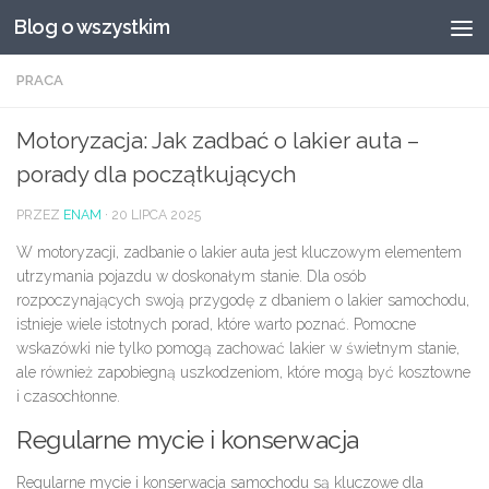
Blog o wszystkim
Przeskocz do treści
PRACA
Motoryzacja: Jak zadbać o lakier auta –
porady dla początkujących
PRZEZ
ENAM
·
20 LIPCA 2025
W motoryzacji, zadbanie o lakier auta jest kluczowym elementem
utrzymania pojazdu w doskonałym stanie. Dla osób
rozpoczynających swoją przygodę z dbaniem o lakier samochodu,
istnieje wiele istotnych porad, które warto poznać. Pomocne
wskazówki nie tylko pomogą zachować lakier w świetnym stanie,
ale również zapobiegną uszkodzeniom, które mogą być kosztowne
i czasochłonne.
Regularne mycie i konserwacja
Regularne mycie i konserwacja samochodu są kluczowe dla