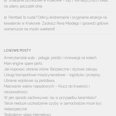
Śniadanie biznesowe w Krakowie – top 7 klimatycznych lokali
na udany początek dnia
Paintball to nuda? Odkryj ekstremalne i oryginalne atrakcje na
kawalerski w Krakowie. Zaskocz Pana Młodego i sprawdź gotowe
scenariusze na męski weekend!
LOSOWE POSTY
Amerykańskie auta - potęga, prestiż i innowacja na kołach
Main engine spare parts
Jak kupować ubrania online: Bezpieczne i stylowe zakupy
Usługi transportowe międzynarodowe – logistyka i przepisy
Ubrania wojskowe są podstawą
Malowanie wałów napędowych – Klucz do trwałości i
niezawodności
W jaki sposób zachowywać się w przypadku karambolu?
Także nieduże uszkodzenie szyby w samochodzie może być
niebezpieczne
Testosteron sklep internetowy