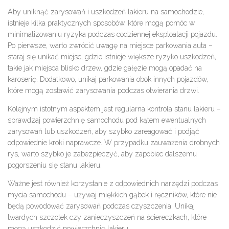
Aby uniknąć zarysowań i uszkodzeń lakieru na samochodzie,
istnieje kilka praktycznych sposobów, które mogą pomóc w
minimalizowaniu ryzyka podczas codziennej eksploatacji pojazdu.
Po pierwsze, warto zwrócić uwagę na miejsce parkowania auta –
staraj się unikać miejsc, gdzie istnieje większe ryzyko uszkodzeń,
takie jak miejsca blisko drzew, gdzie gałęzie mogą opadać na
karoserię. Dodatkowo, unikaj parkowania obok innych pojazdów,
które mogą zostawić zarysowania podczas otwierania drzwi.
Kolejnym istotnym aspektem jest regularna kontrola stanu lakieru –
sprawdzaj powierzchnię samochodu pod kątem ewentualnych
zarysowań lub uszkodzeń, aby szybko zareagować i podjąć
odpowiednie kroki naprawcze. W przypadku zauważenia drobnych
rys, warto szybko je zabezpieczyć, aby zapobiec dalszemu
pogorszeniu się stanu lakieru.
Ważne jest również korzystanie z odpowiednich narzędzi podczas
mycia samochodu – używaj miękkich gąbek i ręczników, które nie
będą powodować zarysowań podczas czyszczenia. Unikaj
twardych szczotek czy zanieczyszczeń na ściereczkach, które
mogą uszkodzić powierzchnię lakieru.