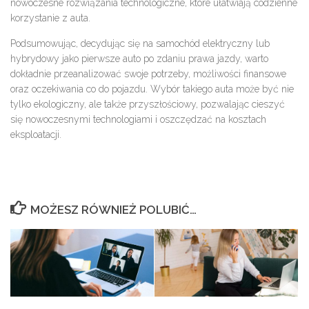
nowoczesne rozwiązania technologiczne, które ułatwiają codzienne
korzystanie z auta.
Podsumowując, decydując się na samochód elektryczny lub
hybrydowy jako pierwsze auto po zdaniu prawa jazdy, warto
dokładnie przeanalizować swoje potrzeby, możliwości finansowe
oraz oczekiwania co do pojazdu. Wybór takiego auta może być nie
tylko ekologiczny, ale także przyszłościowy, pozwalając cieszyć
się nowoczesnymi technologiami i oszczędzać na kosztach
eksploatacji.
MOŻESZ RÓWNIEŻ POLUBIĆ…