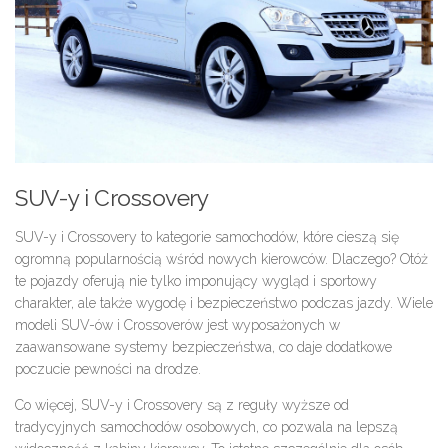
SUV-y i Crossovery
SUV-y i Crossovery to kategorie samochodów, które cieszą się
ogromną popularnością wśród nowych kierowców. Dlaczego? Otóż
te pojazdy oferują nie tylko imponujący wygląd i sportowy
charakter, ale także wygodę i bezpieczeństwo podczas jazdy. Wiele
modeli SUV-ów i Crossoverów jest wyposażonych w
zaawansowane systemy bezpieczeństwa, co daje dodatkowe
poczucie pewności na drodze.
Co więcej, SUV-y i Crossovery są z reguły wyższe od
tradycyjnych samochodów osobowych, co pozwala na lepszą