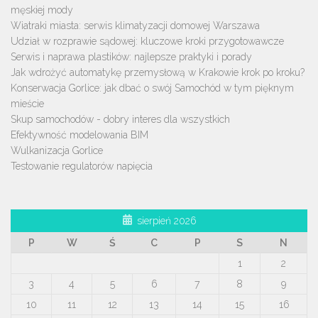
męskiej mody
Wiatraki miasta: serwis klimatyzacji domowej Warszawa
Udział w rozprawie sądowej: kluczowe kroki przygotowawcze
Serwis i naprawa plastików: najlepsze praktyki i porady
Jak wdrożyć automatykę przemysłową w Krakowie krok po kroku?
Konserwacja Gorlice: jak dbać o swój Samochód w tym pięknym
mieście
Skup samochodów - dobry interes dla wszystkich
Efektywność modelowania BIM
Wulkanizacja Gorlice
Testowanie regulatorów napięcia
sierpień 2026
P
W
Ś
C
P
S
N
1
2
3
4
5
6
7
8
9
10
11
12
13
14
15
16