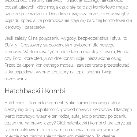
widoczność z kabiny kierowcy. To istotne szczególnie dla osób
początkujących, które mogą czuć się bardziej komfortowo mając
szersze pole widzenia. Dodatkowo, większa przestrzeń wewnątrz
pojazdu sprawia, że podróżowanie staje się bardziej komfortowe dla
kierowcy i pasażerów.
Jeśli zależy Ci na połączeniu wygody, bezpieczeństwa i stylu, to
SUV-y i Crossovery są doskonałym wyborem dla nowego
kierowcy. Warto rozważyć modele takich marek jak Toyota, Honda,
czy Ford, które oferują solidne konstrukcje i niezawodne osiągi.
Przed zakupem konkretnego modelu, zawsze warto przetestować
kilka pojazdów i wybrać ten, który najlepiej spełnia Twoje
oczekiwania.
Hatchbacki i Kombi
Hatchbacki i Kombi to segment rynku samochodowego, który
cieszy się dużą popularnością wśród nowych kierowców. Dlaczego
warto rozważyć właśnie ten rodzaj auta jako pierwszy po zdaniu
egzaminu na prawo jazdy? Otóż hatchbacki i kombi charakteryzują
się kompaktowymi rozmiarami, co ułatwia manewrowanie w
mieście oraz parkowanie w ciasnych miejscach. To idealne