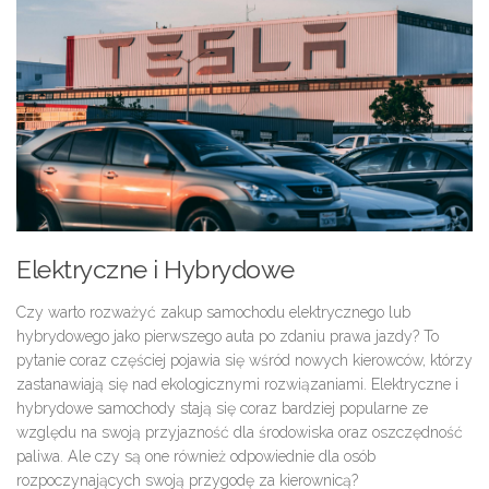
Elektryczne i Hybrydowe
Czy warto rozważyć zakup samochodu elektrycznego lub
hybrydowego jako pierwszego auta po zdaniu prawa jazdy? To
pytanie coraz częściej pojawia się wśród nowych kierowców, którzy
zastanawiają się nad ekologicznymi rozwiązaniami. Elektryczne i
hybrydowe samochody stają się coraz bardziej popularne ze
względu na swoją przyjazność dla środowiska oraz oszczędność
paliwa. Ale czy są one również odpowiednie dla osób
rozpoczynających swoją przygodę za kierownicą?