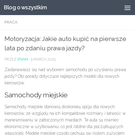
Blog o wszystkim
Przeskocz do treści
PRACA
Motoryzacja: Jakie auto kupić na pierwsze
lata po zdaniu prawa jazdy?
PRZEZ
ENAM
·
9 MARCA 2025
Zastanawiasz się nad wyborem samochodu po uzyskaniu prawa
jazdy? Oto porady dotyczące najlepszych modeli dla nowych
kierowców.
Samochody miejskie
Samochody miejskie stanowią doskonałą opcję dla nowych
kierowców, ze względu na ich kompaktowe rozmiary i łatwość w
manewrowaniu w zatłoczonych miastach. Te auta są również
ekonomiczne w użytkowaniu, co jest istotne dla początkujących
właścicieli. Modele miejskie często cechują się niskim zużyciem