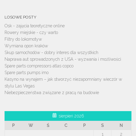
LOSOWE POSTY
Osk - zajęcia teoretyczne online
Rowery miejskie - czy warto
Filtry do lokomotyw
Wymiana opon kraków
Skup samochodów - dobry interes dla wszystkich
Naprawa aut sprowadzonych z USA - wyzwania i możliwości
Spare parts compressors atlas copco
Spare parts pumps imo
Kasyno na wynajem – jak stworzyć niezapomniany wieczór w
stylu Las Vegas
Niebezpieczeństwa związane z pracą na budowie
sierpień 2026
P
W
Ś
C
P
S
N
1
2