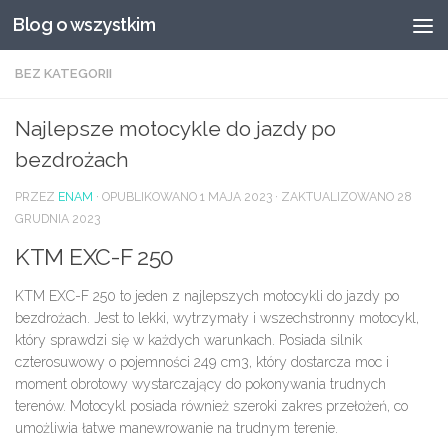
Blog o wszystkim
Przeskocz do treści
BEZ KATEGORII
Najlepsze motocykle do jazdy po
bezdrożach
PRZEZ
ENAM
· OPUBLIKOWANO
1 MAJA 2023
· ZAKTUALIZOWANO
28
GRUDNIA 2023
KTM EXC-F 250
KTM EXC-F 250 to jeden z najlepszych motocykli do jazdy po
bezdrożach. Jest to lekki, wytrzymały i wszechstronny motocykl,
który sprawdzi się w każdych warunkach. Posiada silnik
czterosuwowy o pojemności 249 cm3, który dostarcza moc i
moment obrotowy wystarczający do pokonywania trudnych
terenów. Motocykl posiada również szeroki zakres przełożeń, co
umożliwia łatwe manewrowanie na trudnym terenie.