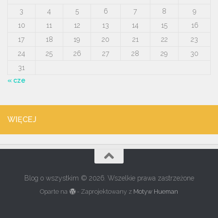
3
4
5
6
7
8
9
10
11
12
13
14
15
16
17
18
19
20
21
22
23
24
25
26
27
28
29
30
31
« cze
WIĘCEJ
Blog o wszystkim © 2026. Wszelkie prawa zastrzeżone
Oparte na
- Zaprojektowany z
Motyw Hueman