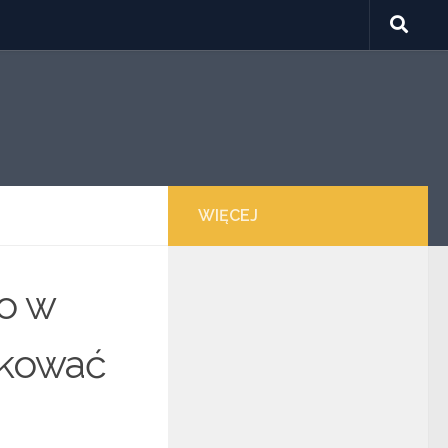
WIĘCEJ
o w
rkować