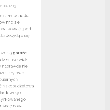
DNIA 2023
lami samochodu.
owinno się
 zaparkować „pod
dzi decyduje się
psze są
garaże
tu komukolwiek
k naprawdę nie
aże akrylowe.
pularnych
syć niskobudżetowa
andardowego
ocynkowanego.
aprawdę nowa