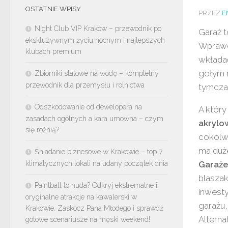
OSTATNIE WPISY
PRZEZ
E
Night Club VIP Kraków – przewodnik po
Garaż t
ekskluzywnym życiu nocnym i najlepszych
Wprawd
klubach premium
wkłada
gołym n
Zbiorniki stalowe na wodę – kompletny
przewodnik dla przemysłu i rolnictwa
tymcza
Odszkodowanie od dewelopera na
A któr
zasadach ogólnych a kara umowna – czym
akrylo
się różnią?
cokolwi
ma duże
Śniadanie biznesowe w Krakowie – top 7
klimatycznych lokali na udany początek dnia
Garaż
blaszak
Paintball to nuda? Odkryj ekstremalne i
inwesty
oryginalne atrakcje na kawalerski w
garażu
Krakowie. Zaskocz Pana Młodego i sprawdź
Alterna
gotowe scenariusze na męski weekend!