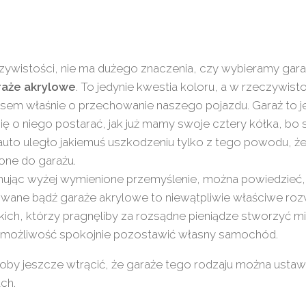
zywistości, nie ma dużego znaczenia, czy wybieramy ga
raże akrylowe
. To jedynie kwestia koloru, a w rzeczywist
em właśnie o przechowanie naszego pojazdu. Garaż to je
ię o niego postarać, jak już mamy swoje cztery kółka, bo 
uto uległo jakiemuś uszkodzeniu tylko z tego powodu, że
one do garażu.
ując wyżej wymienione przemyślenie, można powiedzieć,
ane bądź garaże akrylowe to niewątpliwie właściwe rozw
ich, którzy pragnęliby za rozsądne pieniądze stworzyć m
y możliwość spokojnie pozostawić własny samochód.
oby jeszcze wtrącić, że garaże tego rodzaju można ustaw
ch.