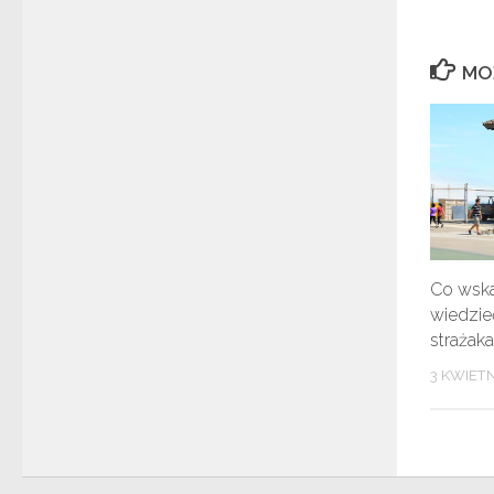
MO
Co wska
wiedzie
strażaka
3 KWIETN