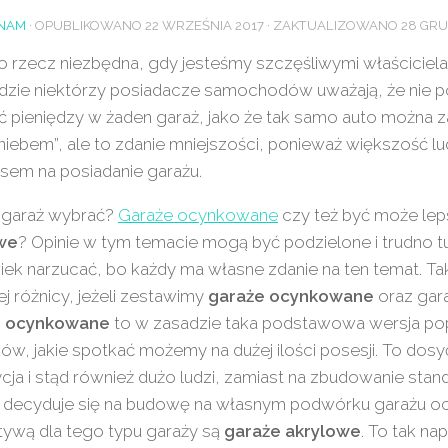
NAM
· OPUBLIKOWANO
22 WRZEŚNIA 2017
· ZAKTUALIZOWANO
28 GRU
o rzecz niezbędna, gdy jesteśmy szczęśliwymi właścicie
zie niektórzy posiadacze samochodów uważają, że nie p
ć pieniędzy w żaden garaż, jako że tak samo auto można
iebem”, ale to zdanie mniejszości, ponieważ większość lu
sem na posiadanie garażu.
y garaż wybrać?
Garaże ocynkowane
czy też być może le
we
? Opinie w tym temacie mogą być podzielone i trudno 
ek narzucać, bo każdy ma własne zdanie na ten temat. Ta
j różnicy, jeżeli zestawimy
garaże ocynkowane
oraz gar
e ocynkowane
to w zasadzie taka podstawowa wersja po
ów, jakie spotkać możemy na dużej ilości posesji. To do
cja i stąd również dużo ludzi, zamiast na zbudowanie st
, decyduje się na budowę na własnym podwórku garażu 
tywą dla tego typu garaży są
garaże akrylowe
. To tak n