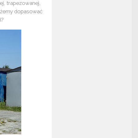
ej, trapezowanej,
 możemy dopasować
i?