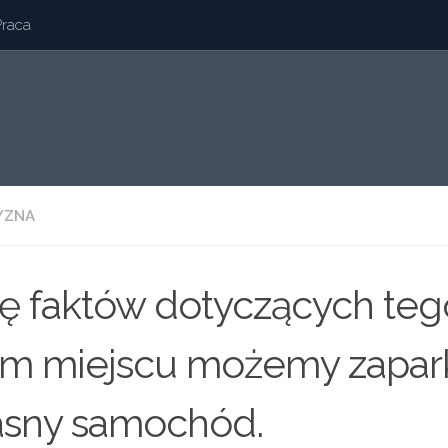
Praca
YZNA
ę faktów dotyczących teg
kim miejscu możemy zapa
asny samochód.