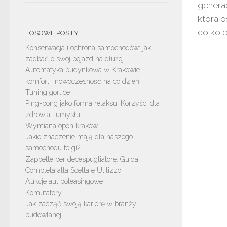
generac
która o
do kolo
LOSOWE POSTY
Konserwacja i ochrona samochodów: jak
zadbać o swój pojazd na dłużej
Automatyka budynkowa w Krakowie –
komfort i nowoczesność na co dzień
Tuning gorlice
Ping-pong jako forma relaksu: Korzyści dla
zdrowia i umysłu
Wymiana opon kraków
Jakie znaczenie mają dla naszego
samochodu felgi?
Zappette per decespugliatore: Guida
Completa alla Scelta e Utilizzo
Aukcje aut poleasingowe
Komutatory
Jak zacząć swoją karierę w branży
budowlanej