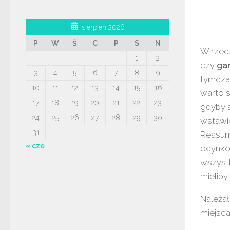
sierpień 2026
P
W
Ś
C
P
S
N
W rzec
1
2
czy
ga
3
4
5
6
7
8
9
tymczas
10
11
12
13
14
15
16
warto s
17
18
19
20
21
22
23
gdyby a
24
25
26
27
28
29
30
wstawi
31
Reasum
« cze
ocynkow
wszystk
mielib
Należał
miejsca