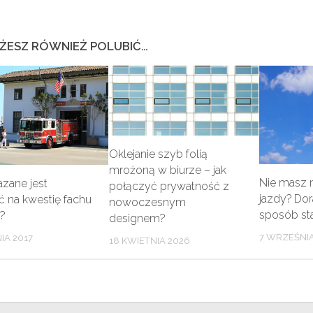
ŻESZ RÓWNIEŻ POLUBIĆ…
Oklejanie szyb folią
mrożoną w biurze – jak
Nie masz 
zane jest
połączyć prywatność z
jazdy? Do
ć na kwestię fachu
nowoczesnym
sposób sta
?
designem?
7 WRZEŚNIA
IA 2017
18 KWIETNIA 2026