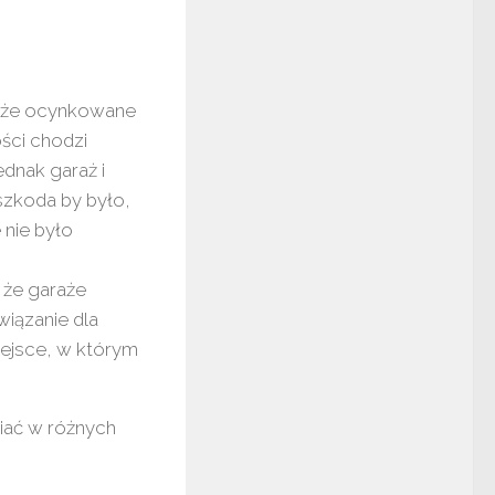
raże ocynkowane
ości chodzi
dnak garaż i
szkoda by było,
 nie było
 że garaże
iązanie dla
iejsce, w którym
iać w różnych