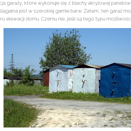
ja garaży, które wykonuje się z blachy akrylowej panelow
siągalna jest w szerokiej gamie barw. Zatem, ten garaż
ru elewacji domu. Czemu nie, jeśli są tego typu możliwośc