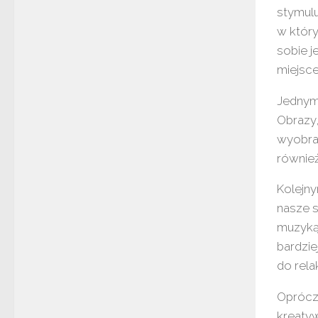
stymul
w któr
sobie j
miejsce
Jednym 
Obrazy,
wyobraź
równie
Kolejn
nasze s
muzyką,
bardzie
do rela
Oprócz 
kreatyw