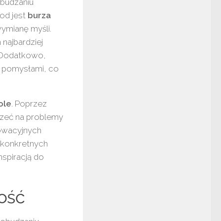
obudzaniu
od jest
burza
ymianę myśli.
najbardziej
 Dodatkowo,
i pomysłami, co
ole
. Poprzez
rzeć na problemy
nowacyjnych
 konkretnych
nspiracją do
ość