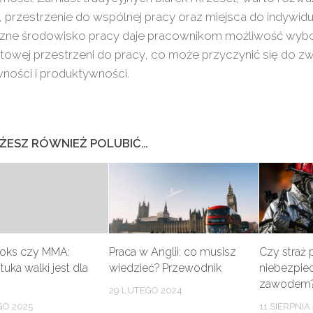
, przestrzenie do wspólnej pracy oraz miejsca do indywidual
czne środowisko pracy daje pracownikom możliwość wybor
owej przestrzeni do pracy, co może przyczynić się do zw
ności i produktywności.
ŻESZ RÓWNIEŻ POLUBIĆ…
Boks czy MMA:
Praca w Anglii: co musisz
Czy straż 
tuka walki jest dla
wiedzieć? Przewodnik
niebezpi
zawodem
29 LUTEGO 2024
GO 2025
11 SIERPNIA