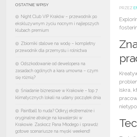
OSTATNIE WPISY
PRZEZ
E
Night Club VIP Kraków – przewodnik po
Explori
ekskluzywnym życiu nocnym i najlepszych
fosteri
klubach premium
Zna
Zbiorniki stalowe na wodę – kompletny
przewodnik dla przemysłu i rolnictwa
pra
Odszkodowanie od dewelopera na
zasadach ogólnych a kara umowna – czym
Kreaty
się różnią?
proble
iskra, 
Śniadanie biznesowe w Krakowie – top 7
klimatycznych lokali na udany początek dnia
pracow
nietypo
Paintball to nuda? Odkryj ekstremalne i
oryginalne atrakcje na kawalerski w
Tec
Krakowie. Zaskocz Pana Młodego i sprawdź
gotowe scenariusze na męski weekend!