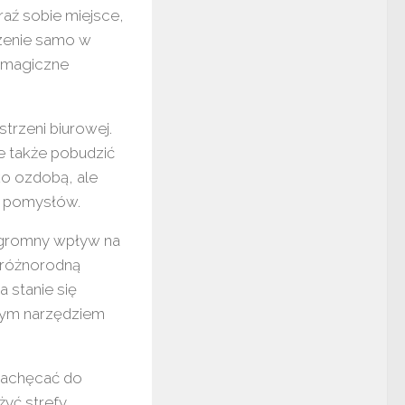
ź sobie miejsce,
zenie samo w
e magiczne
trzeni biurowej.
e także pobudzić
ko ozdobą, ale
h pomysłów.
ogromny wpływ na
 różnorodną
 stanie się
ałym narzędziem
 zachęcać do
żyć strefy