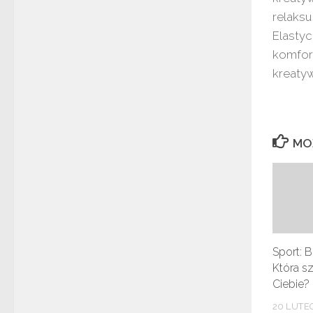
relaksu
Elasty
komfort
kreatyw
MO
Sport: 
Która sz
Ciebie?
20 LUTE