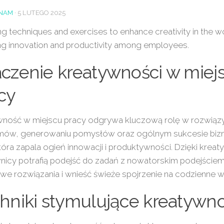
NAM
·
5 LUTEGO 2025
ng techniques and exercises to enhance creativity in the w
ng innovation and productivity among employees.
czenie kreatywności w miej
cy
wność w miejscu pracy odgrywa kluczową rolę w rozwiąz
mów, generowaniu pomysłów oraz ogólnym sukcesie bizn
która zapala ogień innowacji i produktywności. Dzięki krea
nicy potrafią podejść do zadań z nowatorskim podejście
we rozwiązania i wnieść świeże spojrzenie na codzienne 
hniki stymulujące kreatywn