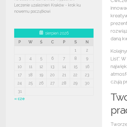
Ćwicze
Leczenie uzależnień Kraków - krok ku
innowa
nowemu początkowi
kreatyw
prezent
rozwiąz
sierpień 2026
daną k
P
W
Ś
C
P
S
N
1
2
Kolejny
List”. 
3
4
5
6
7
8
9
najwięk
10
11
12
13
14
15
16
atmosfe
17
18
19
20
21
22
23
czują p
24
25
26
27
28
29
30
31
Two
« cze
pra
Tworze