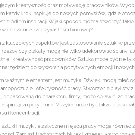
ującym kreatywność oraz motywację pracowników. Wyobra
ym każdy krok inspiruje do nowych pomysłów, gdzie otoc
est źródłem inspiracji. W jaki sposób można stworzyć taki
 w codziennej rzeczywistości biurowej?
z kluczowych aspektów jest zastosowanie sztuki w przes
 rzeźby czy plakaty mogą nie tylko udekorować ściany, al
nię i kreatywność pracowników. Sztuka może być nie tyl
ż narzędziem do wywołania pozytywnych emocji i nowyc
ym ważnym elementem jest muzyka. Dźwięki mogą mieć 
amopoczucie i efektywność pracy. Stworzenie playlisty z
 dopasowaną do charakteru firmy, może sprawić, że praca
j inspirująca i przyjemna. Muzyka może być także doskon
ksu i koncentracji.
sztuki i muzyki, elastyczne miejsca pracy mogą również
ności. Zamiast tradycyjnych biurek i krzeseł, warto rozwa