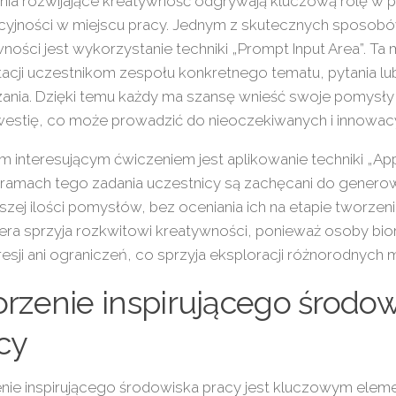
nia rozwijające kreatywność odgrywają kluczową rolę w 
cyjności w miejscu pracy. Jednym z skutecznych sposobów
ności jest wykorzystanie techniki „Prompt Input Area”. Ta
acji uczestnikom zespołu konkretnego tematu, pytania l
ania. Dzięki temu każdy ma szansę wnieść swoje pomysły i
westię, co może prowadzić do nieoczekiwanych i innowac
m interesującym ćwiczeniem jest aplikowanie techniki „App
W ramach tego zadania uczestnicy są zachęcani do generow
szej ilości pomysłów, bez oceniania ich na etapie tworze
ra sprzyja rozkwitowi kreatywności, ponieważ osoby bior
resji ani ograniczeń, co sprzyja eksploracji różnorodnych 
rzenie inspirującego środow
cy
nie inspirującego środowiska pracy jest kluczowym ele