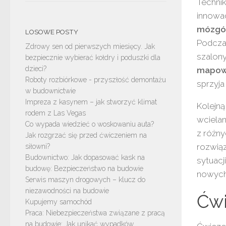
Techni
innowac
mózg
LOSOWE POSTY
Podczas
Zdrowy sen od pierwszych miesięcy. Jak
szalon
bezpiecznie wybierać kołdry i poduszki dla
dzieci?
mapowa
Roboty rozbiórkowe - przyszłość demontażu
sprzyja
w budownictwie
Impreza z kasynem – jak stworzyć klimat
Kolejną
rodem z Las Vegas
wcielan
Co wypada wiedzieć o woskowaniu auta?
z różn
Jak rozgrzać się przed ćwiczeniem na
rozwią
siłowni?
Budownictwo: Jak dopasować kask na
sytuacj
budowę: Bezpieczeństwo na budowie
nowych
Serwis maszyn drogowych – klucz do
niezawodności na budowie
Ćwi
Kupujemy samochód
Praca: Niebezpieczeństwa związane z pracą
na budowie: Jak unikać wypadków