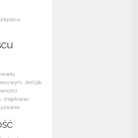
orkplace,
scu
ywaniu
esowym. Jest jak
tywności
m, znajdować
wyzwania.
ość