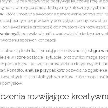
ki stymulujące kreatywność odgrywają kluczową rolę w p
yjności w miejscu pracy. Jedną z najskuteczniejszych met
ów
, która umożliwia swobodne generowanie pomysłów i w
 sesji burzy mózgów każdy pomysł jest cenny, nawet ten 
y, ponieważ może prowadzić do nowatorskich rozwiązań.
nie myśli
pozwala wizualizować związki między różnym
 tworzeniu spójnych koncepcji.
 skuteczną techniką stymulującą kreatywność jest
gra w r
ie się w różne postacie i sytuacje, pracownicy mogą spoj
ych perspektyw, co często prowadzi do nietypowych i in
zań. Ponadto,
analiza przypadków
pozwala na zgłębienie
i i wydobycie z nich istotnych wniosków, które mogą być i
 pomysłów.
czenia rozwijające kreatywn