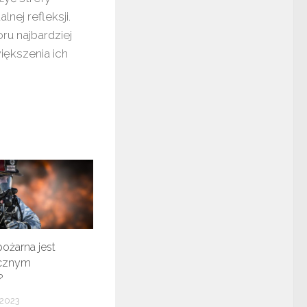
nej refleksji.
u najbardziej
iększenia ich
pożarna jest
ecznym
?
 2023