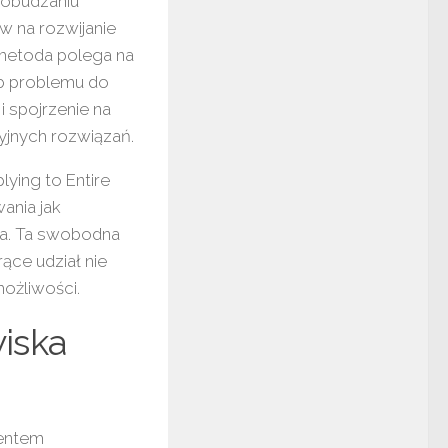
pobudzaniu
 na rozwijanie
 metoda polega na
ub problemu do
 spojrzenie na
yjnych rozwiązań.
lying to Entire
ania jak
nia. Ta swobodna
ące udział nie
możliwości.
iska
mentem