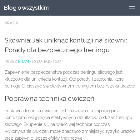
Blog o wszystkim
Przeskocz do treści
PRACA
Siłownia: Jak uniknąć kontuzji na siłowni:
Porady dla bezpiecznego treningu
PRZEZ
ENAM
·
10 LUTEGO 2025
Zapewnienie bezpieczeństwa podczas treningu siłowego jest
kluczowe dla uniknięcia kontuzji. Oto porady i zalecenia, które
pomogą Ci cieszyć się efektywnym treningiem bez ryzyka urazów.
Poprawna technika ćwiczeń
Poprawna technika ćwiczeń jest kluczowa dla zapobiegania
kontuzjom i osiągnięcia efektywnych rezultatów podczas treningu
siłowego. Skupienie się na właściwej technice podczas
wykonywania ćwiczeń może znacząco zmniejszyć ryzyko urazów
oraz zapewnić lepsze efekty treningowe.