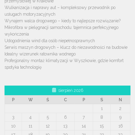
przemysłowej w Krakowie
Wulkanizacja i naprawy aut – kompleksowy przewodnik po
usługach motoryzacyjnych
Wynajem walca drogowego – kiedy to najlepsze rozwiązanie?
Mikrofibra w pielęgnacji samochodu: tajemnica perfekcyjnego
wykończenia
Udogodnienia wind dla osób niepełnosprawnych
Serwis maszyn drogowych – klucz do niezawodności na budowie
Idealny wizerunek ratownika wodnego
Profesjonalny montaż klimatyzacji w Wyszkowie, gdzie komfort
spotyka technologię
sierpień 2026
P
W
Ś
C
P
S
N
1
2
3
4
5
6
7
8
9
10
11
12
13
14
15
16
17
18
19
20
21
22
23