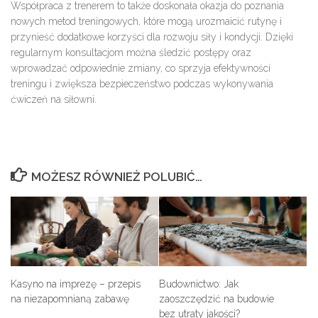
Współpraca z trenerem to także doskonała okazja do poznania
nowych metod treningowych, które mogą urozmaicić rutynę i
przynieść dodatkowe korzyści dla rozwoju siły i kondycji. Dzięki
regularnym konsultacjom można śledzić postępy oraz
wprowadzać odpowiednie zmiany, co sprzyja efektywności
treningu i zwiększa bezpieczeństwo podczas wykonywania
ćwiczeń na siłowni.
MOŻESZ RÓWNIEŻ POLUBIĆ…
Kasyno na imprezę – przepis
Budownictwo: Jak
na niezapomnianą zabawę
zaoszczędzić na budowie
bez utraty jakości?