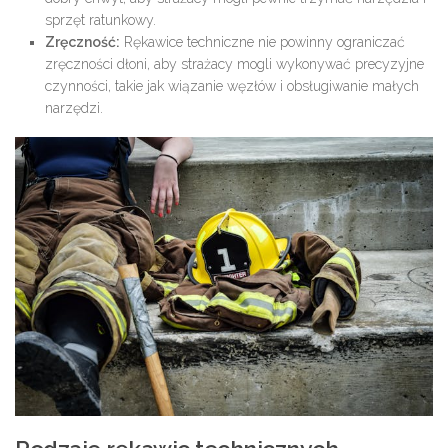
sprzęt ratunkowy.
Zręczność:
Rękawice techniczne nie powinny ograniczać
zręczności dłoni, aby strażacy mogli wykonywać precyzyjne
czynności, takie jak wiązanie węzłów i obsługiwanie małych
narzędzi.