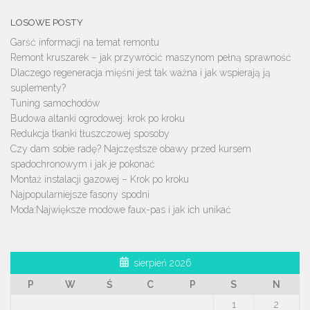
LOSOWE POSTY
Garść informacji na temat remontu
Remont kruszarek – jak przywrócić maszynom pełną sprawność
Dlaczego regeneracja mięśni jest tak ważna i jak wspierają ją
suplementy?
Tuning samochodów
Budowa altanki ogrodowej: krok po kroku
Redukcja tkanki tłuszczowej sposoby
Czy dam sobie radę? Najczęstsze obawy przed kursem
spadochronowym i jak je pokonać
Montaż instalacji gazowej – Krok po kroku
Najpopularniejsze fasony spodni
Moda:Największe modowe faux-pas i jak ich unikać
sierpień 2026
P
W
Ś
C
P
S
N
1
2