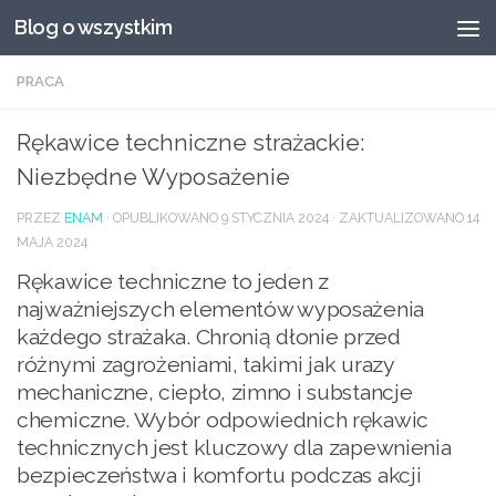
Blog o wszystkim
Przeskocz do treści
PRACA
Rękawice techniczne strażackie:
Niezbędne Wyposażenie
PRZEZ
ENAM
· OPUBLIKOWANO
9 STYCZNIA 2024
· ZAKTUALIZOWANO
14
MAJA 2024
Rękawice techniczne to jeden z
najważniejszych elementów wyposażenia
każdego strażaka. Chronią dłonie przed
różnymi zagrożeniami, takimi jak urazy
mechaniczne, ciepło, zimno i substancje
chemiczne. Wybór odpowiednich rękawic
technicznych jest kluczowy dla zapewnienia
bezpieczeństwa i komfortu podczas akcji