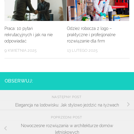
Praca: 10 pytań
Odzież robocza z logo –
rekrutacyjnych i jak na nie
praktyczne i profesjonalne
odpowiadać
rozwiązanie dla firm
9 KWIETNIA 2025
13 LUTEGO 2025
OBSERWUJ:
NASTĘPNY POST
Elegancja na lodowisku: Jak stylowo jeździć na łyżwach
POPRZEDNI POST
Nowoczesne rozwiązania w architekturze domów
letniskowych