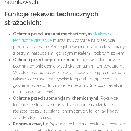
ratunkowych.
Funkcje rękawic technicznych
strażackich:
Ochrona przed urazami mechanicznymi:
Rękawice
techniczne strażackie
muszą być odporne na przecięcia,
przebicia i ścieranie. Szczególnie ważne jest to podczas pracy
z ostrymi narzędziami, gorącym metalem i rozbitym szkłem.
Ochrona przed ciepłem i zimnem:
Rękawice techniczne
powinny chronić dłonie przed ekstremalnymi temperaturami.
W zależności od specyfiki pracy, strażacy mogą potrzebować
rękawic odpornych na wysokie temperatury (np. podczas
gaszenia pożarów) lub niskie temperatury (np. podczas akcji
ratunkowych w zimie).
Ochrona przed substancjami chemicznymi:
Rękawice
techniczne strażackie muszą być odporne na działanie
różnego rodzaju substancji chemicznych, takich jak kwasy,
zasady, oleje i paliwa.
Poprawa chwytu:
Rękawice techniczne powinny zapewniać
dobry chwyt, aby strażacy mogli pewnie trzymać narzędzia i