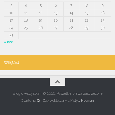
3
4
5
6
7
8
9
10
11
12
13
14
15
16
17
18
19
20
21
22
23
24
25
26
27
28
29
30
31
« cze
WIĘCEJ
Blog o wszystkim © 2026. Wszelkie prawa zastrzeżone
Oparte na
- Zaprojektowany z
Motyw Hueman