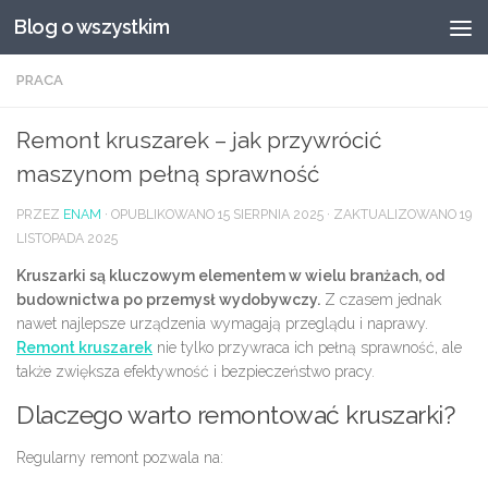
Blog o wszystkim
Przeskocz do treści
PRACA
Remont kruszarek – jak przywrócić
maszynom pełną sprawność
PRZEZ
ENAM
· OPUBLIKOWANO
15 SIERPNIA 2025
· ZAKTUALIZOWANO
19
LISTOPADA 2025
Kruszarki są kluczowym elementem w wielu branżach, od
budownictwa po przemysł wydobywczy.
Z czasem jednak
nawet najlepsze urządzenia wymagają przeglądu i naprawy.
Remont kruszarek
nie tylko przywraca ich pełną sprawność, ale
także zwiększa efektywność i bezpieczeństwo pracy.
Dlaczego warto remontować kruszarki?
Regularny remont pozwala na: