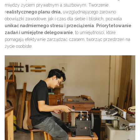
między życiem prywatnym a służbowym. Tworzenie
r
ealistycznego planu dnia,
uwzględniającego zarówno
obowiązki zawodowe, jak i czas dla siebie i bliskich, pozwala
unikać nadmiernego stresu i przeciążenia
.
Priorytetowanie
zadań i umiejętne delegowanie
, to umiejętności, które
pomagają efektywnie zarządzać czasem, tworząc przestrzeń na
życie osobiste.