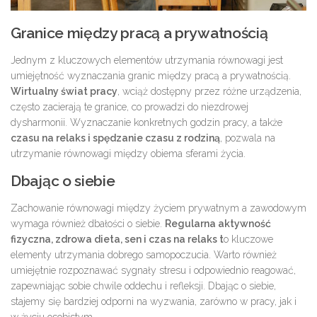
Granice między pracą a prywatnością
Jednym z kluczowych elementów utrzymania równowagi jest
umiejętność wyznaczania granic między pracą a prywatnością.
Wirtualny świat pracy
, wciąż dostępny przez różne urządzenia,
często zacierają te granice, co prowadzi do niezdrowej
dysharmonii. Wyznaczanie konkretnych godzin pracy, a także
czasu na relaks i spędzanie czasu z rodziną
, pozwala na
utrzymanie równowagi między obiema sferami życia.
Dbając o siebie
Zachowanie równowagi między życiem prywatnym a zawodowym
wymaga również dbałości o siebie.
Regularna aktywność
fizyczna, zdrowa dieta, sen i czas na relaks t
o kluczowe
elementy utrzymania dobrego samopoczucia. Warto również
umiejętnie rozpoznawać sygnały stresu i odpowiednio reagować,
zapewniając sobie chwile oddechu i refleksji. Dbając o siebie,
stajemy się bardziej odporni na wyzwania, zarówno w pracy, jak i