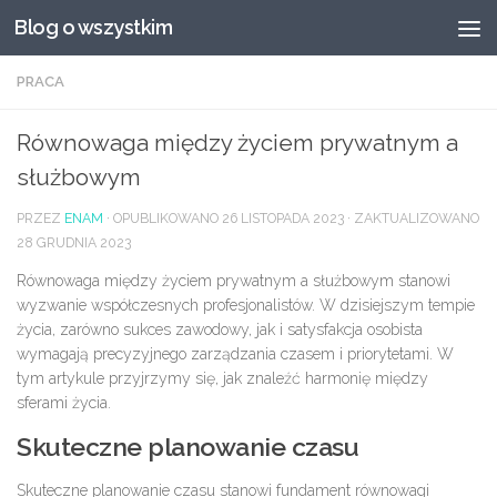
Blog o wszystkim
Przeskocz do treści
PRACA
Równowaga między życiem prywatnym a
służbowym
PRZEZ
ENAM
· OPUBLIKOWANO
26 LISTOPADA 2023
· ZAKTUALIZOWANO
28 GRUDNIA 2023
Równowaga między życiem prywatnym a służbowym stanowi
wyzwanie współczesnych profesjonalistów. W dzisiejszym tempie
życia, zarówno sukces zawodowy, jak i satysfakcja osobista
wymagają precyzyjnego zarządzania czasem i priorytetami. W
tym artykule przyjrzymy się, jak znaleźć harmonię między
sferami życia.
Skuteczne planowanie czasu
Skuteczne planowanie czasu stanowi fundament równowagi