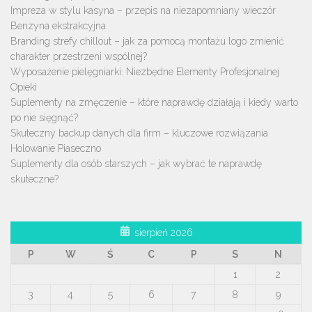
Impreza w stylu kasyna – przepis na niezapomniany wieczór
Benzyna ekstrakcyjna
Branding strefy chillout – jak za pomocą montażu logo zmienić
charakter przestrzeni wspólnej?
Wyposażenie pielęgniarki: Niezbędne Elementy Profesjonalnej
Opieki
Suplementy na zmęczenie – które naprawdę działają i kiedy warto
po nie sięgnąć?
Skuteczny backup danych dla firm – kluczowe rozwiązania
Holowanie Piaseczno
Suplementy dla osób starszych – jak wybrać te naprawdę
skuteczne?
sierpień 2026
P
W
Ś
C
P
S
N
1
2
3
4
5
6
7
8
9