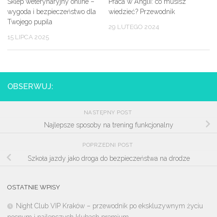
Sklep weterynaryjny online –
Praca w Anglii: co musisz
wygoda i bezpieczeństwo dla
wiedzieć? Przewodnik
Twojego pupila
29 LUTEGO 2024
15 LIPCA 2025
OBSERWUJ:
NASTĘPNY POST
Najlepsze sposoby na trening funkcjonalny
POPRZEDNI POST
Szkoła jazdy jako droga do bezpieczeństwa na drodze
OSTATNIE WPISY
Night Club VIP Kraków – przewodnik po ekskluzywnym życiu
nocnym i najlepszych klubach premium