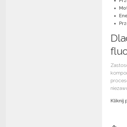
Pr
Mot
En
Pr
Dla
flu
Zastos
kompon
proces
niezaw
Kliknij