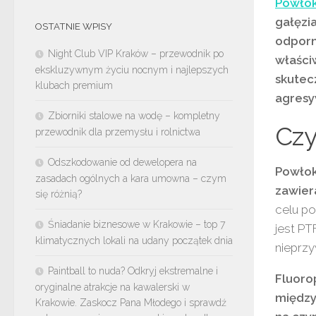
Powłok
gałęzi
OSTATNIE WPISY
odporn
Night Club VIP Kraków – przewodnik po
właści
ekskluzywnym życiu nocnym i najlepszych
skutec
klubach premium
agresy
Zbiorniki stalowe na wodę – kompletny
Czy
przewodnik dla przemysłu i rolnictwa
Odszkodowanie od dewelopera na
Powłok
zasadach ogólnych a kara umowna – czym
zawier
się różnią?
celu p
Śniadanie biznesowe w Krakowie – top 7
jest PT
klimatycznych lokali na udany początek dnia
nieprzy
Paintball to nuda? Odkryj ekstremalne i
Fluoro
oryginalne atrakcje na kawalerski w
między
Krakowie. Zaskocz Pana Młodego i sprawdź