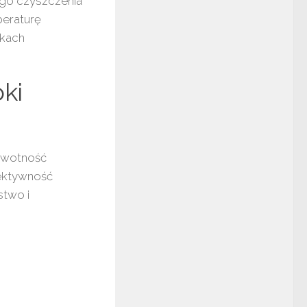
go czyszczenia
peraturę
nkach
ki
ywotność
ektywność
stwo i