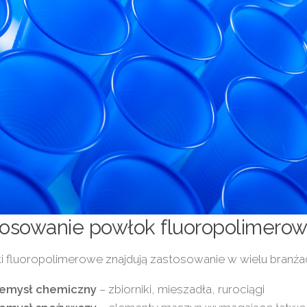
tosowanie powłok fluoropolimero
 fluoropolimerowe znajdują zastosowanie w wielu branża
zemysł chemiczny
– zbiorniki, mieszadła, rurociągi