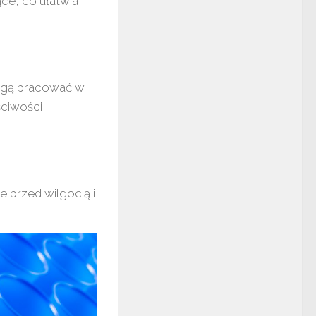
ące, co ułatwia
mogą pracować w
ściwości
e przed wilgocią i