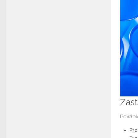
Zas
Powłoki
Pr