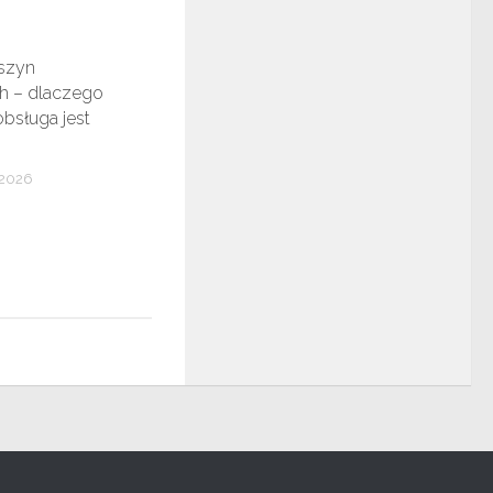
szyn
 – dlaczego
obsługa jest
 2026