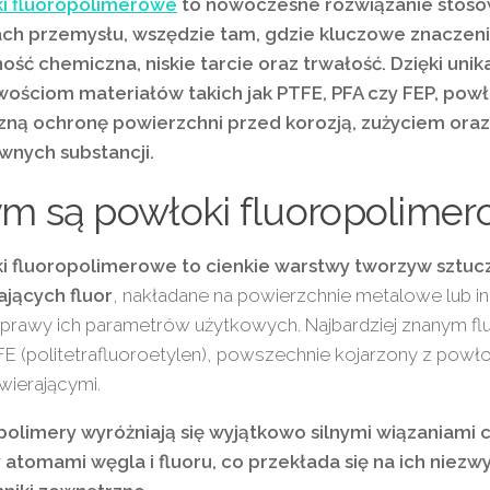
i fluoropolimerowe
to nowoczesne rozwiązanie stoso
ach przemysłu, wszędzie tam, gdzie kluczowe znaczen
ość chemiczna, niskie tarcie oraz trwałość. Dzięki uni
wościom materiałów takich jak PTFE, PFA czy FEP, powł
zną ochronę powierzchni przed korozją, zużyciem oraz
wnych substancji.
m są powłoki fluoropolime
i fluoropolimerowe to cienkie warstwy tworzyw sztuc
ających fluor
, nakładane na powierzchnie metalowe lub in
oprawy ich parametrów użytkowych. Najbardziej znanym f
FE (politetrafluoroetylen), powszechnie kojarzony z powł
wierającymi.
polimery wyróżniają się wyjątkowo silnymi wiązaniami
 atomami węgla i fluoru, co przekłada się na ich niez