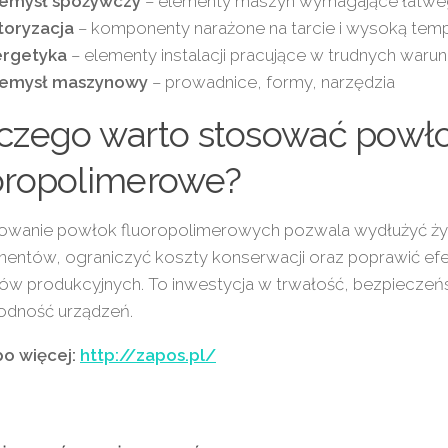
zemysł spożywczy
– elementy maszyn wymagające łatwe
oryzacja
– komponenty narażone na tarcie i wysoką tem
ergetyka
– elementy instalacji pracujące w trudnych waru
zemysł maszynowy
– prowadnice, formy, narzędzia
czego warto stosować powło
oropolimerowe?
owanie powłok fluoropolimerowych pozwala wydłużyć ż
entów, ograniczyć koszty konserwacji oraz poprawić ef
ów produkcyjnych. To inwestycja w trwałość, bezpieczeń
odność urządzeń.
 po więcej:
http://zapos.pl/