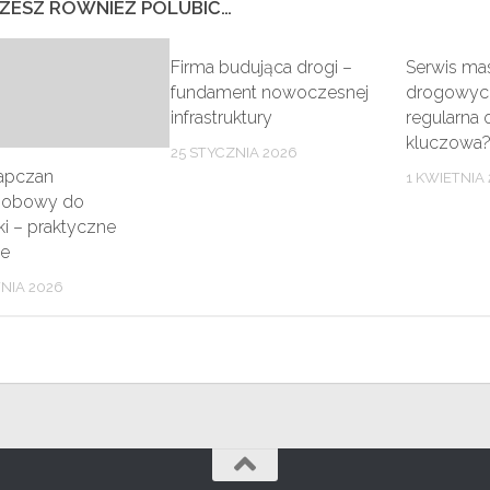
ŻESZ RÓWNIEŻ POLUBIĆ…
Firma budująca drogi –
Serwis ma
fundament nowoczesnej
drogowych
infrastruktury
regularna 
kluczowa?
25 STYCZNIA 2026
apczan
1 KWIETNIA
sobowy do
ki – praktyczne
je
NIA 2026