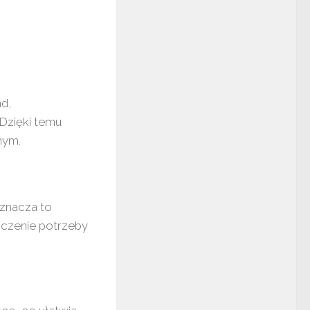
ad,
Dzięki temu
nym.
Oznacza to
iczenie potrzeby