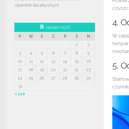
Powierz
Upominki dla aktywnych
czyszcz
4. O
sierpień 2026
W zale
P
W
Ś
C
P
S
N
temper
1
2
mechan
3
4
5
6
7
8
9
10
11
12
13
14
15
16
5. O
17
18
19
20
21
22
23
24
25
26
27
28
29
30
Stanowi
czynni
31
« cze