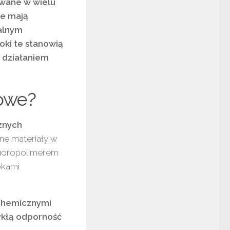
wane w wielu
ie mają
kalnym
oki te stanowią
 działaniem
rowe?
znych
ne materiały w
luoropolimerem
okami
 chemicznymi
wykłą odporność