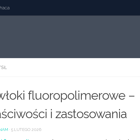
Praca
YSŁ
łoki fluoropolimerowe –
ściwości i zastosowania
NAM
·
5 LUTEGO 2026