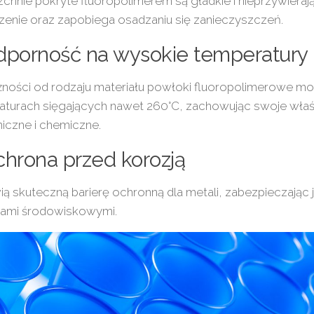
chnie pokryte fluoropolimerem są gładkie i nieprzywieraj
enie oraz zapobiega osadzaniu się zanieczyszczeń.
dporność na wysokie temperatury
żności od rodzaju materiału powłoki fluoropolimerowe 
aturach sięgających nawet 260°C, zachowując swoje wła
iczne i chemiczne.
chrona przed korozją
ą skuteczną barierę ochronną dla metali, zabezpieczając j
kami środowiskowymi.