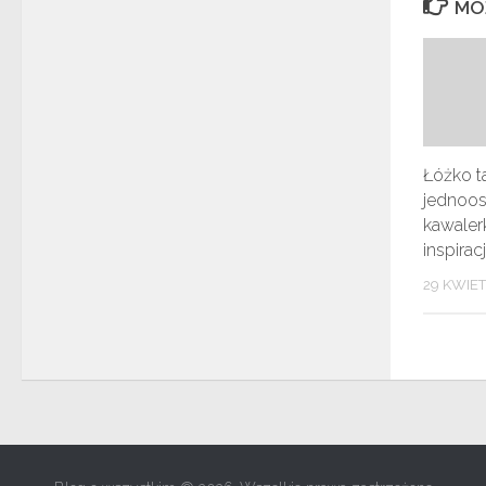
MO
Łóżko t
jednoo
kawaler
inspirac
29 KWIET