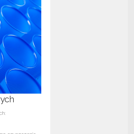
wych
ch: