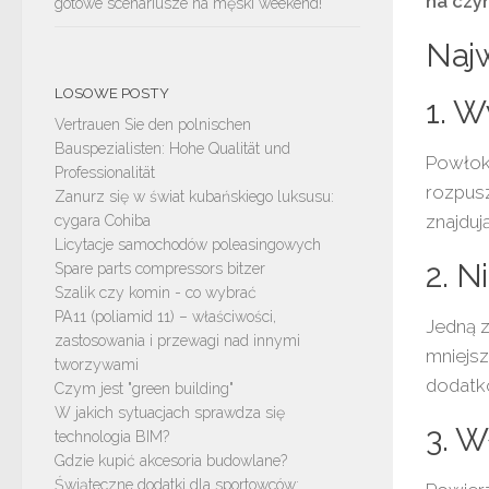
na czy
gotowe scenariusze na męski weekend!
Najw
LOSOWE POSTY
1. 
Vertrauen Sie den polnischen
Bauspezialisten: Hohe Qualität und
Powłok
Professionalität
rozpusz
Zanurz się w świat kubańskiego luksusu:
znajdu
cygara Cohiba
Licytacje samochodów poleasingowych
2. N
Spare parts compressors bitzer
Szalik czy komin - co wybrać
PA11 (poliamid 11) – właściwości,
Jedną z
zastosowania i przewagi nad innymi
mniejsz
tworzywami
dodatk
Czym jest "green building"
W jakich sytuacjach sprawdza się
3. W
technologia BIM?
Gdzie kupić akcesoria budowlane?
Świąteczne dodatki dla sportowców: