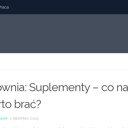
Praca
ownia: Suplementy – co 
to brać?
NAM
·
1 SIERPNIA 2025