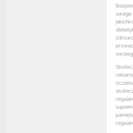
Bezpiec
uwagę 
jakichk
dietety
zdrowot
prowad
swojego
Skutec
reklam
oczekiw
skutecz
regular
supleme
pamięta
regular