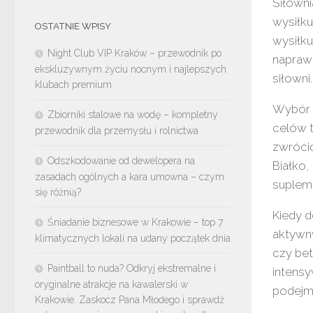
Siłowni
wysiłku
OSTATNIE WPISY
wysiłku
Night Club VIP Kraków – przewodnik po
naprawd
ekskluzywnym życiu nocnym i najlepszych
siłowni.
klubach premium
Wybór 
Zbiorniki stalowe na wodę – kompletny
celów 
przewodnik dla przemysłu i rolnictwa
zwrócić
Odszkodowanie od dewelopera na
Białko,
zasadach ogólnych a kara umowna – czym
suplem
się różnią?
Kiedy d
Śniadanie biznesowe w Krakowie – top 7
aktywny
klimatycznych lokali na udany początek dnia
czy be
Paintball to nuda? Odkryj ekstremalne i
intensy
oryginalne atrakcje na kawalerski w
podejm
Krakowie. Zaskocz Pana Młodego i sprawdź