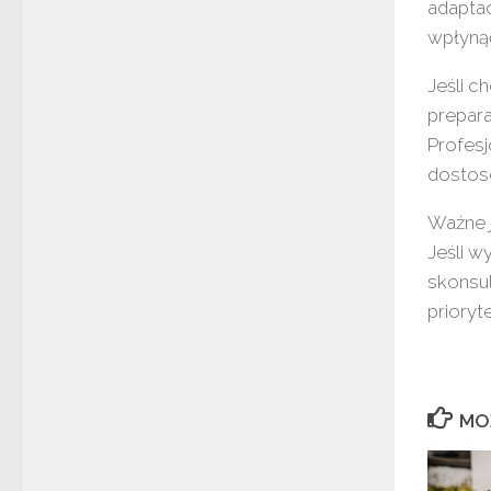
adaptac
wpłynąć
Jeśli c
prepara
Profes
dostos
Ważne 
Jeśli w
skonsu
priory
MO