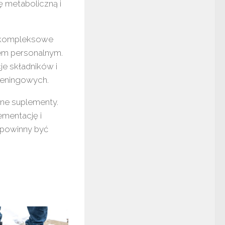
 metaboliczną i
zy kompleksowe
rem personalnym.
e składników i
reningowych.
ne suplementy.
ementację i
 powinny być