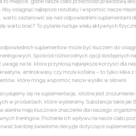
a to miejsce, gdzie nasze ciało przechodzi prawdziwą eksp
. Aby osiągnąć najlepsze rezultaty i wspomóc nasze mięś
, warto zastanowić się nad odpowiednimi suplementami die
ę warto brać? To pytanie nurtuje wielu aktywnych fizyczn
odpowiednich suplementów może być kluczem do osiągn
treningowych. Spośród różnorodnych opcji dostępnych na
 uwagę na te, które przyniosą największe korzyści dla na
 kreatyna, aminokwasy czy może kofeina – to tylko kilka z
entów, które mogą wspomóc nasze wysiłki w siłowni.
ecydujemy się na suplementację, istotne jest zrozumienie
ch w produktach, które wybieramy. Substancje takie jak 
ta-alanina mają kluczowe znaczenie dla naszego organiz
wnych treningów. Poznanie ich wpływu na nasze ciało po
ować bardziej świadome decyzje dotyczące suplementacj