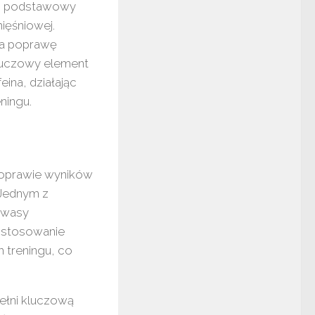
ako podstawowy
ięśniowej.
 na poprawę
kluczowy element
eina, działając
ningu.
poprawie wyników
 Jednym z
okwasy
h stosowanie
 treningu, co
pełni kluczową