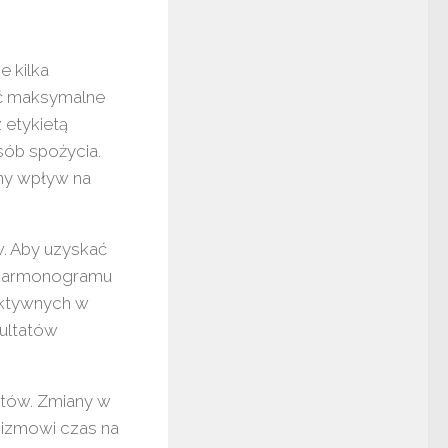
e kilka
ąć maksymalne
 etykietą
sób spożycia.
tny wpływ na
w. Aby uzyskać
o harmonogramu
 aktywnych w
zultatów
tów. Zmiany w
nizmowi czas na