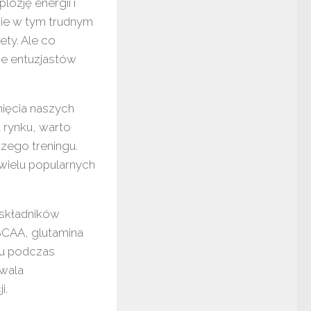
lozję energii i
nie w tym trudnym
ty. Ale co
ie entuzjastów
ięcia naszych
 rynku, warto
szego treningu.
 wielu popularnych
 składników
BCAA, glutamina
mu podczas
zwala
i.