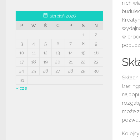
nich wi
budule
sierpień 2026
Kreatyn
P
W
Ś
C
P
S
N
wydajno
1
2
w proce
3
4
5
6
7
8
9
pobudza
10
11
12
13
14
15
16
Skł
17
18
19
20
21
22
23
24
25
26
27
28
29
30
Składn
31
trenin
« cze
najpop
rozgałę
może z
pozwal
Kolejn