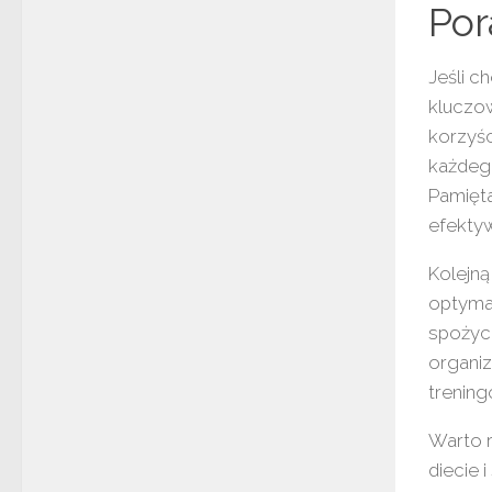
Por
Jeśli c
kluczo
korzyśc
każdeg
Pamięta
efekty
Kolejną
optyma
spożyci
organiz
trenin
Warto 
diecie 