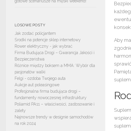
gotowe scenariusze na męski weekend!
Bezpie
każdego
ewentu
LOSOWE POSTY
konsekw
Jak zostać policjantem
Aby ma
Środki na potencje sklep internetowy
Rower elektryczny - jak wybrać
zgodni
Firma Budująca Drogi – Gwarancja Jakości i
harmon
Bezpieczeństwa
sprawić
Różnice między boksem a MMA: Wybór dla
Pamięta
pasjonatów walki
Felgi - ozdoba Twojego auta
supleme
Aukcje aut poleasingowe
Profesjonalna firma budująca drogi –
Rod
fundamenty nowoczesnej infrastruktury
Poliamid PA11 – właściwości, zastosowanie i
Suplem
zalety
Najnowsze trendy w designie samochodów
wspier
na rok 2024
supleme