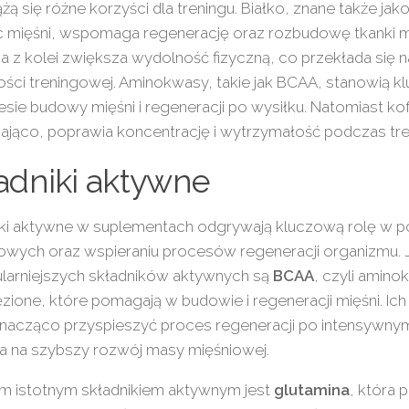
ążą się różne korzyści dla treningu. Białko, znane także j
c mięśni, wspomaga regenerację oraz rozbudowę tkanki m
a z kolei zwiększa wydolność fizyczną, co przekłada się
ści treningowej. Aminokwasy, takie jak BCAA, stanowią 
sie budowy mięśni i regeneracji po wysiłku. Natomiast kof
jąco, poprawia koncentrację i wytrzymałość podczas tre
adniki aktywne
iki aktywne w suplementach odgrywają kluczową rolę w 
gowych oraz wspieraniu procesów regeneracji organizmu.
ularniejszych składników aktywnych są
BCAA
, czyli amin
zione, które pomagają w budowie i regeneracji mięśni. Ic
nacząco przyspieszyć proces regeneracji po intensywnym
a na szybszy rozwój masy mięśniowej.
ym istotnym składnikiem aktywnym jest
glutamina
, która 