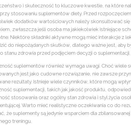
zeństwo i skuteczność to kluczowe kwestie, na które na
przy stosowaniu suplementów diety. Przed rozpoczęcie
olwiek dodatków wartościowych należy skonsultować się 
kiem, zwłaszcza jeśli osoba ma jakiekolwiek istniejące sch
ne. Niektóre składniki aktywne mogą mieć interakcje z le
zić do niepożądanych skutków, dlatego ważne jest, aby
 stanu zdrowia przed podjęciem decyzji o suplementacji.
zność suplementów również wymaga uwagi. Choć wiele 
owanych jest jako cudowne rozwiązanie, nie zawsze przy
ane rezultaty. Istnieje wiele czynników, które mogą wpły
ność suplementacji, takich jak jakość produktu, odpowie
ność stosowania oraz ogólny stan zdrowia i styl życia os
ntującej. Warto mieć realistyczne oczekiwania co do rezu
ć, że suplementy są jedynie wsparciem dla zbilansowanej d
nego treningu.