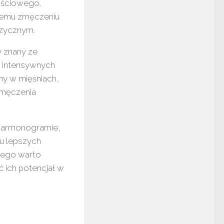
ościowego.
nemu zmęczeniu
izycznym.
y znany ze
 intensywnych
ny w mięśniach,
zmęczenia
 harmonogramie,
u lepszych
tego warto
ć ich potencjał w