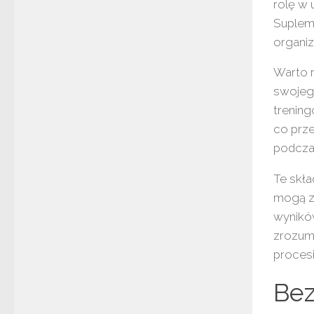
rolę w
Suplem
organi
Warto 
swojeg
trenin
co prze
podczas
Te skł
mogą z
wyników
zrozumi
proces
Bez