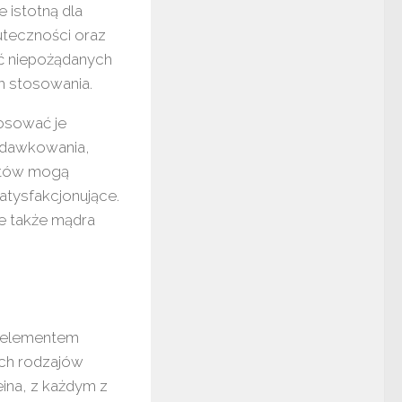
 istotną dla
uteczności oraz
ć niepożądanych
ch stosowania.
osować je
 dawkowania,
ntów mogą
satysfakcjonujące.
le także mądra
m elementem
ych rodzajów
ina, z każdym z