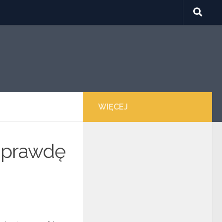
WIĘCEJ
naprawdę