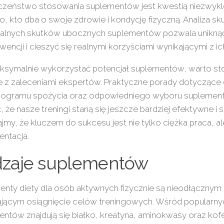
czeństwo stosowania suplementów jest kwestią niezwykle
, kto dba o swoje zdrowie i kondycję fizyczną. Analiza sk
alnych skutków ubocznych suplementów pozwala unikną
encji i cieszyć się realnymi korzyściami wynikającymi z i
ksymalnie wykorzystać potencjał suplementów, warto st
e z zaleceniami ekspertów. Praktyczne porady dotyczące
ogramu spożycia oraz odpowiedniego wyboru supleme
, że nasze treningi staną się jeszcze bardziej efektywne i 
jmy, że kluczem do sukcesu jest nie tylko ciężka praca, a
ntacja.
zaje suplementów
enty diety dla osób aktywnych fizycznie są nieodłączny
ającym osiągnięcie celów treningowych. Wśród popularn
ntów znajdują się białko, kreatyna, aminokwasy oraz kofe