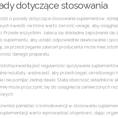
ady dotyczące stosowania
hodzi o porady dotyczące stosowania suplementów, istniej
wych kwestii, na które warto zwrócić uwagę, aby osiągn
i. Przede wszystkim, zaleca się dokładne zapoznanie się z
o suplementu, aby ustalić odpowiednie dawkowanie i spo
j, że przestrzeganie zaleceń producenta może mieć isto
wność danego preparatu.
 istotną kwestią jest regularność spożywania suplementó
lne rezultaty, ważne jest, aby przestrzegać określoneg
a i nie pomijać żadnej dawki. Stała obecność składników
mie może przyczynić się do osiągnięcia zamierzonych re
gowych.
również pamiętać o konsekwencji w stosowaniu suplemen
i suplementacji warto wprowadzać stopniowo, dając orga