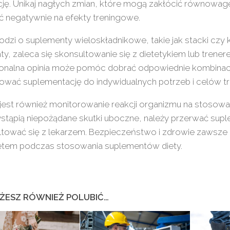
ję. Unikaj nagłych zmian, które mogą zakłócić równowagę
 negatywnie na efekty treningowe.
hodzi o suplementy wieloskładnikowe, takie jak stacki c
ty, zaleca się skonsultowanie się z dietetykiem lub trene
jonalna opinia może pomóc dobrać odpowiednie kombinacj
ować suplementację do indywidualnych potrzeb i celów t
jest również monitorowanie reakcji organizmu na stosowa
ystąpią niepożądane skutki uboczne, należy przerwać supl
ltować się z lekarzem. Bezpieczeństwo i zdrowie zawsze
tetem podczas stosowania suplementów diety.
ŻESZ RÓWNIEŻ POLUBIĆ…