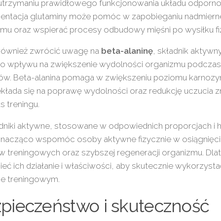
 utrzymaniu prawidłowego funkcjonowania układu odporn
entacja glutaminy może pomóc w zapobieganiu nadmier
zmu oraz wspierać procesy odbudowy mięśni po wysiłku f
również zwrócić uwagę na
beta-alaninę
, składnik aktywn
o wpływu na zwiększenie wydolności organizmu podczas
gów. Beta-alanina pomaga w zwiększeniu poziomu karnozy
kłada się na poprawę wydolności oraz redukcję uczucia 
 treningu.
adniki aktywne, stosowane w odpowiednich proporcjach i
nacząco wspomóc osoby aktywne fizycznie w osiągnięci
 treningowych oraz szybszej regeneracji organizmu. Dla
eć ich działanie i właściwości, aby skutecznie wykorzysta
ie treningowym.
pieczeństwo i skuteczność