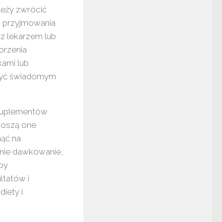
leży zwrócić
m przyjmowania
z lekarzem lub
orzenia
kami lub
 być świadomym
suplementów
noszą one
nąć na
dnie dawkowanie,
oby
ltatów i
iety i