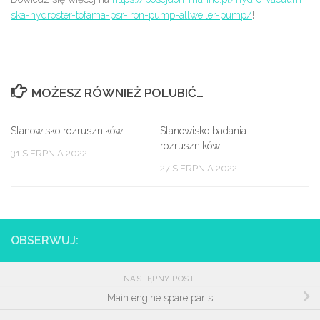
ska-hydroster-tofama-psr-iron-pump-allweiler-pump/
!
MOŻESZ RÓWNIEŻ POLUBIĆ…
Stanowisko rozruszników
Stanowisko badania
rozruszników
31 SIERPNIA 2022
27 SIERPNIA 2022
OBSERWUJ:
NASTĘPNY POST
Main engine spare parts