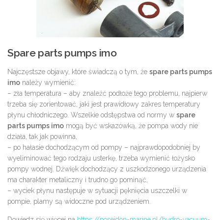
Spare parts pumps imo
Najczęstsze objawy, które świadczą o tym, że
spare parts pumps
imo
należy wymienić:
– zła temperatura – aby znaleźć podłoże tego problemu, najpierw
trzeba się zorientować, jaki jest prawidłowy zakres temperatury
płynu chłodniczego. Wszelkie odstępstwa od normy w
spare
parts pumps imo
mogą być wskazówką, że pompa wody nie
działa, tak jak powinna,
– po hałasie dochodzącym od pompy – najprawdopodobniej by
wyeliminować tego rodzaju usterkę, trzeba wymienić łożysko
pompy wodnej. Dźwięk dochodzący z uszkodzonego urządzenia
ma charakter metaliczny i trudno go pominąć,
– wyciek płynu następuje w sytuacji pęknięcia uszczelki w
pompie, plamy są widoczne pod urządzeniem.
Dowiedz się więcej na
https://posejdon-marine.pl/hydro-vacuum-