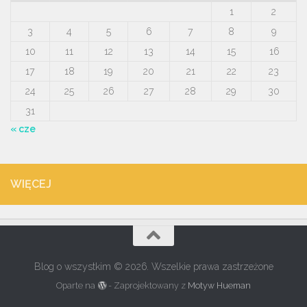
1
2
3
4
5
6
7
8
9
10
11
12
13
14
15
16
17
18
19
20
21
22
23
24
25
26
27
28
29
30
31
« cze
WIĘCEJ
Blog o wszystkim © 2026. Wszelkie prawa zastrzeżone
Oparte na
- Zaprojektowany z
Motyw Hueman