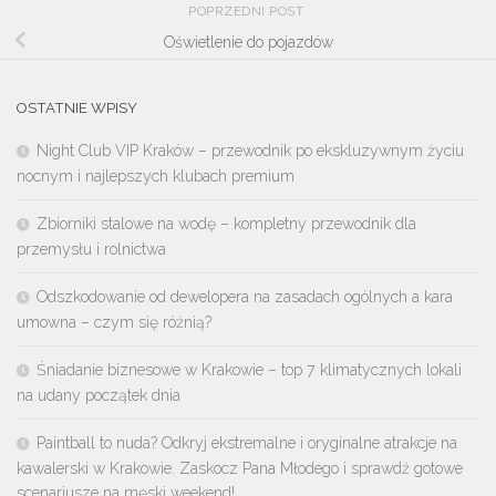
POPRZEDNI POST
Oświetlenie do pojazdów
OSTATNIE WPISY
Night Club VIP Kraków – przewodnik po ekskluzywnym życiu
nocnym i najlepszych klubach premium
Zbiorniki stalowe na wodę – kompletny przewodnik dla
przemysłu i rolnictwa
Odszkodowanie od dewelopera na zasadach ogólnych a kara
umowna – czym się różnią?
Śniadanie biznesowe w Krakowie – top 7 klimatycznych lokali
na udany początek dnia
Paintball to nuda? Odkryj ekstremalne i oryginalne atrakcje na
kawalerski w Krakowie. Zaskocz Pana Młodego i sprawdź gotowe
scenariusze na męski weekend!