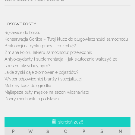
LOSOWE POSTY
Rękawice do boksu
Konserwacja Gorlice – Twój klucz do długowieczności samochodu
Brak opcji na rynku pracy - co zrobić?
Zmiana koloru lakieru samochodu: przewodnik
Antyoksydanty i suplementacja – jak skutecznie walczyć ze
stresem oksydacyjnym?
Jakie zyski daje złomowanie pojazdów?
Wybór odpowiedniej branży i specjalizacji
Mobilny kosz do ogródka
Najlepsze buty męskie na sezon wiosna/lato
Dobry mechanik to podstawa
sierpień 2026
P
W
Ś
C
P
S
N