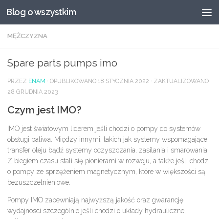
Blog o wszystkim
Przeskocz do treści
MĘŻCZYZNA
Spare parts pumps imo
PRZEZ
ENAM
· OPUBLIKOWANO
18 STYCZNIA 2022
· ZAKTUALIZOWANO
28 GRUDNIA 2023
Czym jest IMO?
IMO jest światowym liderem jeśli chodzi o pompy do systemów
obsługi paliwa. Między innymi, takich jak systemy wspomagające,
transfer oleju bądź systemy oczyszczania, zasilania i smarowania.
Z biegiem czasu stali się pionierami w rozwoju, a także jeśli chodzi
o pompy ze sprzężeniem magnetycznym, które w większości są
bezuszczelnieniowe.
Pompy IMO zapewniają najwyższą jakość oraz gwarancję
wydajnosci szczególnie jeśli chodzi o układy hydrauliczne,