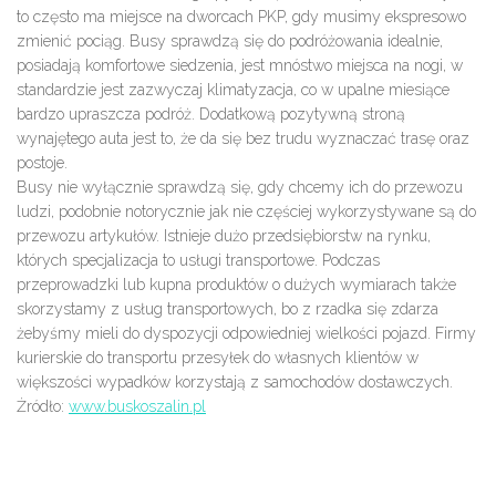
to często ma miejsce na dworcach PKP, gdy musimy ekspresowo
zmienić pociąg. Busy sprawdzą się do podróżowania idealnie,
posiadają komfortowe siedzenia, jest mnóstwo miejsca na nogi, w
standardzie jest zazwyczaj klimatyzacja, co w upalne miesiące
bardzo upraszcza podróż. Dodatkową pozytywną stroną
wynajętego auta jest to, że da się bez trudu wyznaczać trasę oraz
postoje.
Busy nie wyłącznie sprawdzą się, gdy chcemy ich do przewozu
ludzi, podobnie notorycznie jak nie częściej wykorzystywane są do
przewozu artykułów. Istnieje dużo przedsiębiorstw na rynku,
których specjalizacja to usługi transportowe. Podczas
przeprowadzki lub kupna produktów o dużych wymiarach także
skorzystamy z usług transportowych, bo z rzadka się zdarza
żebyśmy mieli do dyspozycji odpowiedniej wielkości pojazd. Firmy
kurierskie do transportu przesyłek do własnych klientów w
większości wypadków korzystają z samochodów dostawczych.
Żródło:
www.buskoszalin.pl