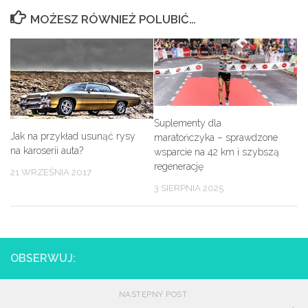
MOŻESZ RÓWNIEŻ POLUBIĆ…
Suplementy dla
Jak na przykład usunąć rysy
maratończyka – sprawdzone
na karoserii auta?
wsparcie na 42 km i szybszą
regenerację
21 WRZEŚNIA 2017
3 SIERPNIA 2025
OBSERWUJ:
NASTĘPNY POST