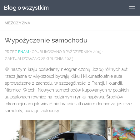
Blog o wszystkim
Przeskocz do treści
MĘŻCZYZNA
Wypożyczenie samochodu
PRZEZ
ENAM
· OPUBLIKOWANO
6 PAŹDZIERNIKA 2015
·
ZAKTUALIZOWANO
28 GRUDNIA 2023
W naszym kraju posiadamy nieograniczoną liczbę różnych aut,
rzecz jasna w większości bywają kilku i kilkunastoletnie auta
sprowadzone z zachodu, w szczególności z Francji, Holandii,
Niemiec, Włoch. Nowych samochodów kupowanych w polskich
autosalonach również na rodzimym rynku napływa. Środków
lokomocji nam jak widać nie braknie, albowiem dochodzą jeszcze
samoloty, pociągi i autobusy.