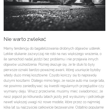
Nie warto zwlekać
Mamy tendencję do bagatelizowania drobnych objawów usterek.
Lekkie stukanie zazwyczaj nie robi na nas większego wrażenia, o
ile samochód nadal jeździ bez problemu i nie przejawia innych
objawów uszkodzenia. Później okazuje się, że te stuki to były
pierwsze oznaki bardzo poważnej awarii, której usunięcie byłoby
wtedy dużo mniej kosztowne. Często kończy się to naprawdę
dużymi kosztami. Dlatego mimo tego, że nasze auto ma swoje lata,
nie powinno zaniedbywać się kwestii regularnych przeglądów czy
wymiany oleju. Wręcz przeciwnie, musimy mieć świadomość, że
nasz pojazd po kilkunastu latach jazdy jest wysłużony i potrzebuje
nawet większej uwagi niż nowe modele, które przez co najmniej
kilka lat są najczęściej całkowicie bezawaryjne. Ostatnio popularne