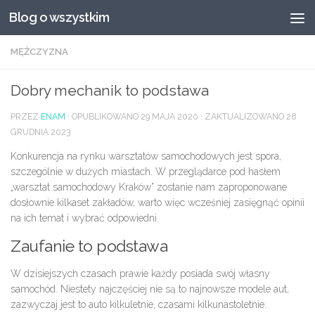
Blog o wszystkim
Przeskocz do treści
MĘŻCZYZNA
Dobry mechanik to podstawa
PRZEZ
ENAM
· OPUBLIKOWANO
29 MAJA 2020
· ZAKTUALIZOWANO
28
GRUDNIA 2023
Konkurencja na rynku warsztatów samochodowych jest spora,
szczególnie w dużych miastach. W przeglądarce pod hasłem
„warsztat samochodowy Kraków” zostanie nam zaproponowane
dosłownie kilkaset zakładów, warto więc wcześniej zasięgnąć opinii
na ich temat i wybrać odpowiedni.
Zaufanie to podstawa
W dzisiejszych czasach prawie każdy posiada swój własny
samochód. Niestety najczęściej nie są to najnowsze modele aut,
zazwyczaj jest to auto kilkuletnie, czasami kilkunastoletnie.