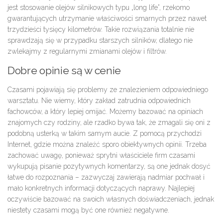
jest stosowanie olejów silnikowych typu „long life”, rzekomo
gwarantujących utrzymanie właściwości smarnych przez nawet
trzydzieści tysięcy kilometrów. Takie rozwiązania totalnie nie
sprawdzają się w przypadku starszych silników, dlatego nie
zwlekajmy z regularnymi zmianami olejów i filtrów.
Dobre opinie są w cenie
Czasami pojawiają się problemy ze znalezieniem odpowiedniego
warsztatu. Nie wiemy, który zakład zatrudnia odpowiednich
fachowców, a który lepiej omijać. Możemy bazować na opiniach
znajomych czy rodziny, ale rzadko bywa tak, że zmagali się oni z
podobną usterką w takim samym aucie. Z pomocą przychodzi
Internet, gdzie można znaleźć sporo obiektywnych opinii. Trzeba
zachować uwagę, ponieważ sprytni właściciele firm czasami
wykupują pisanie pozytywnych komentarzy, są one jednak dosyć
łatwe do rozpoznania – zazwyczaj zawierają nadmiar pochwał i
mało konkretnych informacji dotyczących naprawy. Najlepiej
oczywiście bazować na swoich własnych doświadczeniach, jednak
niestety czasami mogą być one również negatywne.