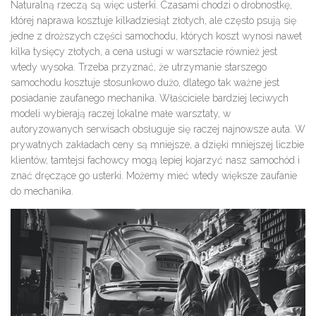
Naturalną rzeczą są więc usterki. Czasami chodzi o drobnostkę,
której naprawa kosztuje kilkadziesiąt złotych, ale często psują się
jedne z droższych części samochodu, których koszt wynosi nawet
kilka tysięcy złotych, a cena usługi w warsztacie również jest
wtedy wysoka. Trzeba przyznać, że utrzymanie starszego
samochodu kosztuje stosunkowo dużo, dlatego tak ważne jest
posiadanie zaufanego mechanika. Właściciele bardziej leciwych
modeli wybierają raczej lokalne małe warsztaty, w
autoryzowanych serwisach obsługuje się raczej najnowsze auta. W
prywatnych zakładach ceny są mniejsze, a dzięki mniejszej liczbie
klientów, tamtejsi fachowcy mogą lepiej kojarzyć nasz samochód i
znać dręczące go usterki. Możemy mieć wtedy większe zaufanie
do mechanika.