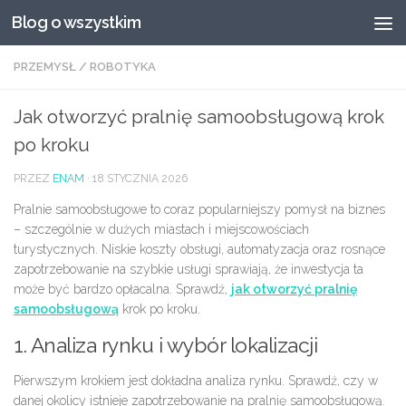
Blog o wszystkim
Przeskocz do treści
PRZEMYSŁ
/
ROBOTYKA
Jak otworzyć pralnię samoobsługową krok
po kroku
PRZEZ
ENAM
·
18 STYCZNIA 2026
Pralnie samoobsługowe to coraz popularniejszy pomysł na biznes
– szczególnie w dużych miastach i miejscowościach
turystycznych. Niskie koszty obsługi, automatyzacja oraz rosnące
zapotrzebowanie na szybkie usługi sprawiają, że inwestycja ta
może być bardzo opłacalna. Sprawdź,
jak otworzyć pralnię
samoobsługową
krok po kroku.
1. Analiza rynku i wybór lokalizacji
Pierwszym krokiem jest dokładna analiza rynku. Sprawdź, czy w
danej okolicy istnieje zapotrzebowanie na pralnię samoobsługową.