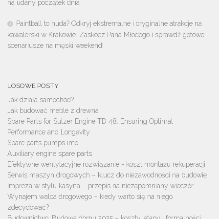
na udany początek dnia
Paintball to nuda? Odkryj ekstremalne i oryginalne atrakcje na
kawalerski w Krakowie. Zaskocz Pana Młodego i sprawdź gotowe
scenariusze na męski weekend!
LOSOWE POSTY
Jak działa samochód?
Jak budować meble z drewna
Spare Parts for Sulzer Engine TD 48: Ensuring Optimal
Performance and Longevity
Spare parts pumps imo
Auxiliary engine spare parts
Efektywne wentylacyjne rozwiązanie - koszt montażu rekuperacji
Serwis maszyn drogowych – klucz do niezawodności na budowie
Impreza w stylu kasyna – przepis na niezapomniany wieczór
Wynajem walca drogowego – kiedy warto się na niego
zdecydować?
Budownictwo: Budowa domu 2025 – koszty, etapy i formalności