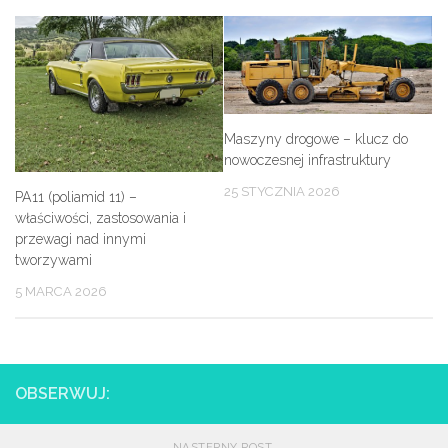
Maszyny drogowe – klucz do
nowoczesnej infrastruktury
25 STYCZNIA 2026
PA11 (poliamid 11) –
właściwości, zastosowania i
przewagi nad innymi
tworzywami
5 MARCA 2026
OBSERWUJ:
NASTĘPNY POST