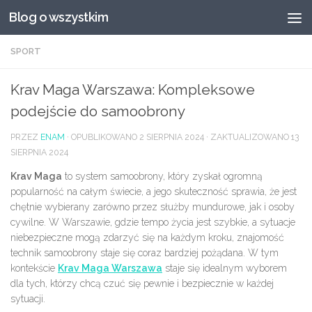
Blog o wszystkim
Przeskocz do treści
SPORT
Krav Maga Warszawa: Kompleksowe
podejście do samoobrony
PRZEZ
ENAM
· OPUBLIKOWANO
2 SIERPNIA 2024
· ZAKTUALIZOWANO
13
SIERPNIA 2024
Krav Maga
to system samoobrony, który zyskał ogromną
popularność na całym świecie, a jego skuteczność sprawia, że jest
chętnie wybierany zarówno przez służby mundurowe, jak i osoby
cywilne. W Warszawie, gdzie tempo życia jest szybkie, a sytuacje
niebezpieczne mogą zdarzyć się na każdym kroku, znajomość
technik samoobrony staje się coraz bardziej pożądana. W tym
kontekście
Krav Maga Warszawa
staje się idealnym wyborem
dla tych, którzy chcą czuć się pewnie i bezpiecznie w każdej
sytuacji.