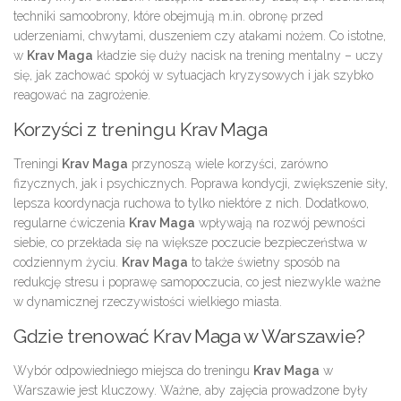
techniki samoobrony, które obejmują m.in. obronę przed
uderzeniami, chwytami, duszeniem czy atakami nożem. Co istotne,
w
Krav Maga
kładzie się duży nacisk na trening mentalny – uczy
się, jak zachować spokój w sytuacjach kryzysowych i jak szybko
reagować na zagrożenie.
Korzyści z treningu Krav Maga
Treningi
Krav Maga
przynoszą wiele korzyści, zarówno
fizycznych, jak i psychicznych. Poprawa kondycji, zwiększenie siły,
lepsza koordynacja ruchowa to tylko niektóre z nich. Dodatkowo,
regularne ćwiczenia
Krav Maga
wpływają na rozwój pewności
siebie, co przekłada się na większe poczucie bezpieczeństwa w
codziennym życiu.
Krav Maga
to także świetny sposób na
redukcję stresu i poprawę samopoczucia, co jest niezwykle ważne
w dynamicznej rzeczywistości wielkiego miasta.
Gdzie trenować Krav Maga w Warszawie?
Wybór odpowiedniego miejsca do treningu
Krav Maga
w
Warszawie jest kluczowy. Ważne, aby zajęcia prowadzone były