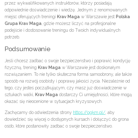
przez wykwalifikowanych instruktorów, którzy posiadają
odpowiednie doświadczenie i wiedzę. Jednym z renomowanych
miejsc oferujących treningi
Krav Maga
w Warszawie jest
Polska
Grupa Krav Maga
, gdzie możesz liczyć na profesjonalne
podejście i dostosowanie treningu do Twoich indywidualnych
potrzeb.
Podsumowanie
Jeśli chcesz zadbać o swoje bezpieczeństwo i poprawić kondycję
fizyczną, trening
Krav Maga
w Warszawie jest doskonałym
rozwiązaniem. To nie tylko skuteczna forma samoobrony, ale także
sposób na rozwój osobisty i poprawę jakości życia. Niezależnie od
tego, czy jesteś początkującym, czy masz już doświadczenie w
sztukach walki,
Krav Maga
dostarczy Ci umiejętności, które mogą
okazać się nieocenione w sytuacjach kryzysowych.
Zachęcamy do odwiedzenia strony
https://pgkm.pl/
, aby
dowiedzieć się więcej o dostępnych kursach i dołączyć do grona
osób, które postanowiły zadbać o swoje bezpieczeństwo.