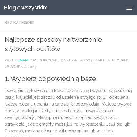
Blog o wszystkim
Przeskocz do treści
BEZ KATEGORII
Najlepsze sposoby na tworzenie
stylowych outfitów
PRZEZ
ENAM
· OPUBLIKOWANO
9 CZERWCA 2023
· ZAKTUALIZOWANO
28 GRUDNIA 2023
1. Wybierz odpowiednią bazę
Tworzenie stylowych outfitów zaczyna się od wyboru odpowiedniej
bazy. Najlepiej jest zacząć od ustalenia swojego stylu i określenia,
jakiego rodzaju ubrania najbardziej Ci odpowiadają. Możesz wybrać
klasyczny, elegancki styl lub coś bardziej nowoczesnego i
awangardowego. Następnie możesz przejrzeć swoją szafę i
sprawdzić, jakie elementy masz już na wyposażeniu. Jeśli brakuje
Ci czegoś, możesz dokonać zakupów online lub w sklepie