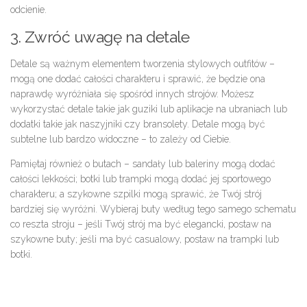
odcienie.
3. Zwróć uwagę na detale
Detale są ważnym elementem tworzenia stylowych outfitów –
mogą one dodać całości charakteru i sprawić, że będzie ona
naprawdę wyróżniała się spośród innych strojów. Możesz
wykorzystać detale takie jak guziki lub aplikacje na ubraniach lub
dodatki takie jak naszyjniki czy bransolety. Detale mogą być
subtelne lub bardzo widoczne – to zależy od Ciebie.
Pamiętaj również o butach – sandały lub baleriny mogą dodać
całości lekkości; botki lub trampki mogą dodać jej sportowego
charakteru; a szykowne szpilki mogą sprawić, że Twój strój
bardziej się wyróżni. Wybieraj buty według tego samego schematu
co reszta stroju – jeśli Twój strój ma być elegancki, postaw na
szykowne buty; jeśli ma być casualowy, postaw na trampki lub
botki.