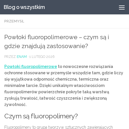
Blog o wszystkim
Przeskocz do treści
PRZEMYSŁ
Powłoki fluoropolimerowe – czym są i
gdzie znajdują zastosowanie?
PRZEZ
ENAM
·
1 LUTEGO 2026
Powłoki fluoropolimerowe
to nowoczesne rozwiązania
ochronne stosowane w przemyśle wszędzie tam, gdzie liczy
się wyjątkowa odporność chemiczna, termiczna oraz
minimalne tarcie. Dzięki unikalnym właściwościom
fluoropolimerów powierzchnie pokryte taką warstwą
zyskują trwałość, łatwość czyszczenia i zwiększoną
żywotność.
Czym są fluoropolimery?
Fluoropolimery to grupa tworzyw sztucznych zawierających