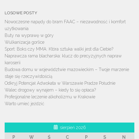
LOSOWE POSTY
Nowoczesne napędy do bram FAAC – niezawodność i komfort
użytkowania
Buty na wyprawę w góry
Wulkanizacja gorlice
Sport: Boks czy MMA: Która sztuka walki jest dla Ciebie?
Naprawcza rama blacharska: klucz do precyzyjnych napraw
karoserii
Budowa domu w województwie mazowieckim – Twoje marzenie
staje się rzeczywistością
Odkryj Potencjał Adwokata w Warszawie Pradze Południe
Walec drogowy wynajem – kiedy to się opłaca?
Profesjonalne leczenie alkoholizmu w Krakowie
Warto umieć jeździć
sierpień 2026
P
W
Ś
C
P
S
N