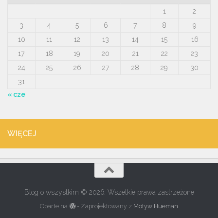
1
2
3
4
5
6
7
8
9
10
11
12
13
14
15
16
17
18
19
20
21
22
23
24
25
26
27
28
29
30
31
« cze
WIĘCEJ
Blog o wszystkim © 2026. Wszelkie prawa zastrzeżone
Oparte na
- Zaprojektowany z
Motyw Hueman